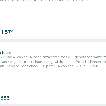
ran
Schipper verplicht
8 pers.
3 cabines
2017
16 m
caties binnen de 32 kleine paradijselijke eilanden en de Keys bi
 voor dit jacht, wat betekent dat er 3 tweepersoonshutten besc
$1 571
1
 Island
k ruime 4-cabine/4-head catamaran met AC, generator, waterma
r van het jacht maakt haar een gewilde keuze. De tafel binneni
ran
Schipper optioneel
10 pers.
4 cabines
2019
12.5 m
$633