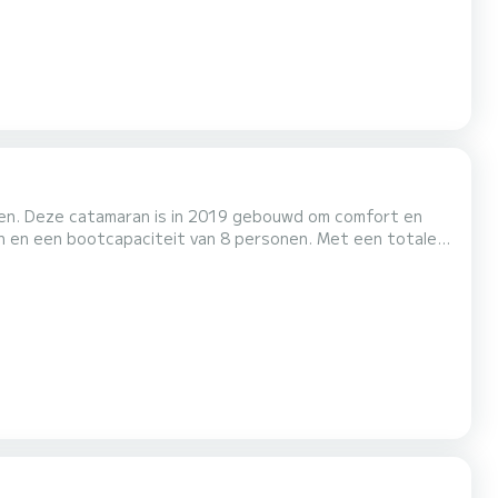
kken. Deze catamaran is in 2019 gebouwd om comfort en
antie op het water in de omgeving van Voor uw