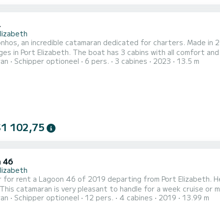
4
lizabeth
hos, an incredible catamaran dedicated for charters. Made in 20
oat has 3 cabins with all comfort and a capacity of 6 people. With an overall length of 14
ran
Schipper optioneel
6 pers.
3 cabines
2023
13.5 m
t will be your best ally to spend an exceptional vacation on the water in 
uitgerust met3 toilets met douche. For any information requests...
$1 102,75
 46
lizabeth
 for rent a Lagoon 46 of 2019 departing from Port Elizabeth. He
catamaran is very pleasant to handle for a week cruise or more. The boat has 4 cabins with all comfort and a 
ran
Schipper optioneel
12 pers.
4 cabines
2019
13.99 m
ple. With an overall length of 14 meters, it will be your best al
surroundings of Port Elizabeth Voor uw comfort heeft Hearts Des