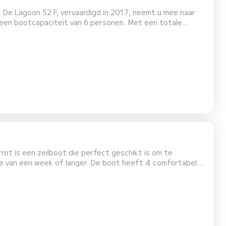
. De Lagoon 52 F, vervaardigd in 2017, neemt u mee naar
ie op het water in de omgeving van Deze Lagoon
52 F heeft 3 toiletten met douche. Deze boot is uitgerust met een doorgelat grootzeil en een rolgenua. Aarzel niet om cont...
rrot is een zeilboot die perfect geschikt is om te
ger. De boot heeft 4 comfortabele
an 14 meter is hij uw beste bondgenoot voor een