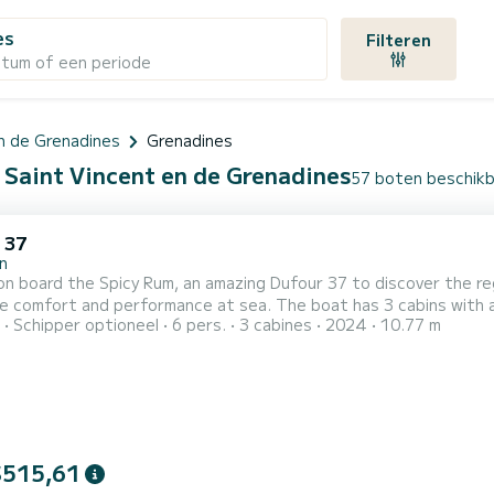
es
Filteren
atum of een periode
n de Grenadines
Grenadines
 Saint Vincent en de Grenadines
57 boten beschikb
 37
n
n board the Spicy Rum, an amazing Dufour 37 to discover the reg
rformance at sea. The boat has 3 cabins with all comfort and a capacity of 6 people. With an overall
Schipper optioneel
6 pers.
3 cabines
2024
10.77 m
f 11 meters, it will be your best ally to spend an exceptional vaca
Dufour 37 is uitgerust met1 toilet met dou
$515,61