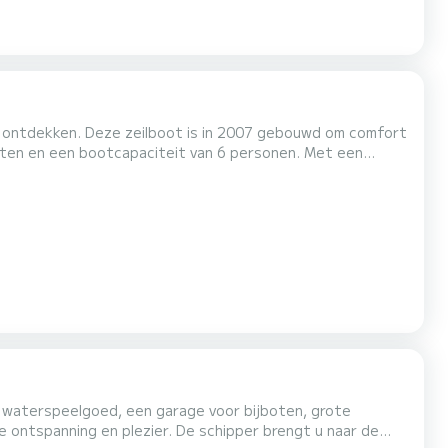
te ontdekken. Deze zeilboot is in 2007 gebouwd om comfort
kantie op het water in de omgeving van Deze First
50 is voorzien van 2 toiletten met douche. Deze De boot is voorzien van een doorgelat grootzeil en een rolgenua. Als u...
e, waterspeelgoed, een garage voor bijboten, grote