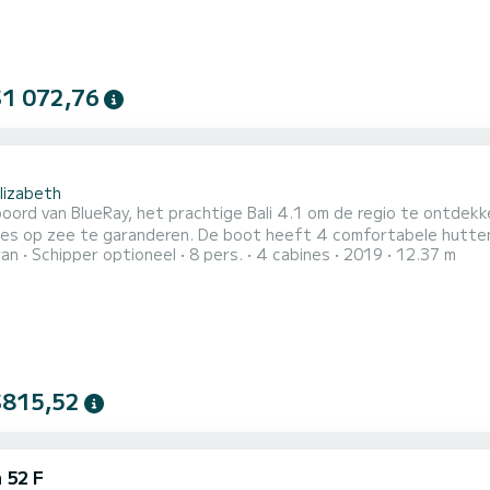
$1 072,76
1
lizabeth
boord van BlueRay, het prachtige Bali 4.1 om de regio te ontde
en. De boot heeft 4 comfortabele hutten en een bootcapaciteit van 8 personen. Met een totale
ran
Schipper optioneel
8 pers.
4 cabines
2019
12.37 m
an 12 meter is het uw beste bondgenoot voor een buitengewone vak
 4 toiletten met douche Deze boot is voorzien van een doorgelat grootzeil en een rolgenua. Het beschikt
$815,52
 52 F