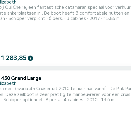
lizabeth
ij Qui Cherie, een fantastische catamaran speciaal voor verhuur
 boot heeft 3 comfortabele hutten en een bootcapaciteit van 6 personen. Met een totale
ran
Schipper verplicht
6 pers.
3 cabines
2017
15.85 m
an 16 meter is het uw beste bondgenoot voor een buitengewone vakant
$1 283,85
 450 Grand Large
lizabeth
en een Bavaria 45 Cruiser uit 2010 te huur aan vanaf . De Pink Pa
 Deze zeilboot is zeer prettig te manoeuvreren voor een cruise van een week of lan
Schipper optioneel
8 pers.
4 cabines
2010
13.6 m
en een bootcapaciteit van 8 personen. Met een totale lengte v
ntie op het water in de omgeving van Deze Bavaria 45 Cruiser is uitgerust met 3 toiletten met douche. Deze