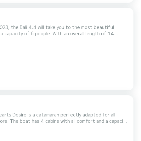
23, the Bali 4.4 will take you to the most beautiful
the surroundings of Port Elizabeth Dit Bali 4.4 is
arts Desire is a catamaran perfectly adapted for all
capacity
ly to spend an exceptional vacation on the water in the
ire 4 toiletten me...