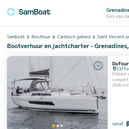
Grenadin
Kies een d
Samboat
Boothuur
Caribisch gebied
Saint Vincent e
Bootverhuur en jachtcharter - Grenadines,
Dufour
Clifto
Embark o
complete comfort and pe
Zeilboot
length o
vanaf