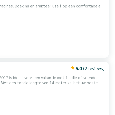
 comfortabele
5.0
(2 reviews)
017 is ideaal voor een vakantie met familie of vrienden.
 Met een totale lengte van 14 meter zal het uw beste
 m
t Take it Easy 4
uren op SamBoat!