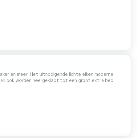
nnen St. Vincent en de Grenadines. Alleen charters met
hikbaar zijn om in te slapen.
ker en meer. Het uitnodigende lichte eiken moderne
n kan ook worden neergeklapt tot een groot extra bed.