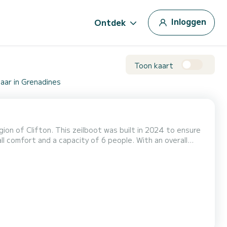
Inloggen
Ontdek
Toon kaart
aar in Grenadines
ion of Clifton. This zeilboot was built in 2024 to ensure
tion on the water in the surroundings of Clifton Dit
che. Deze boot is uitgerust met een Full batten mainsail en een Fur...