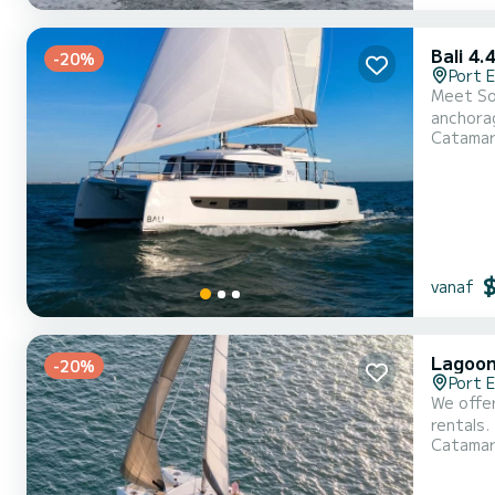
Bali 4.
-20%
Port E
Meet Son
anchorages in Port Elizabeth. The b
Catama
meters, i
vanaf
Lagoon
-20%
Port E
We offer
rentals. This 
Catama
of 8 peo