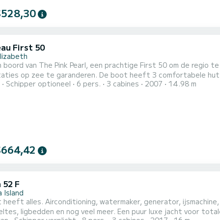
$528,30
au First 50
lizabeth
 boord van The Pink Pearl, een prachtige First 50 om de regio 
randeren. De boot heeft 3 comfortabele hutten en een bootcapaciteit van 6 personen. Met een
Schipper optioneel
6 pers.
3 cabines
2007
14.98 m
engte van 15 meter is hij uw beste bondgenoot voor een bijzondere va
$664,42
 52 F
 Island
t heeft alles. Airconditioning, watermaker, generator, ijsmachin
en nog veel meer. Een puur luxe jacht voor totale ontspanning en plezier. De schipper brengt u naar de