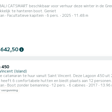
i
CATSMART beschikbaar voor verhuur deze winter in de Grenadines. Boek nu en trakteer uzelf op een
kkelijk te hanteren boot. Geniet
ran
Facultatieve kapitein
6 pers.
2025
11.48 m
$642,50
 450
Vincent (Island)
e catamaran te huur vanuit Saint Vincent. Deze Lagoon 450 uit 2
 heeft 6 comfortabele hutten en biedt plaats aan 12 personen.
ran
Boot zonder bemanning
12 pers.
6 cabines
2017
13.96
zijn voor een buitengewone vakantie op het water rond Saint Vincent. Voor uw comfort heef
 vergunning
toiletten met douche. U kunt uw reserveringsaanvraag naar ons st