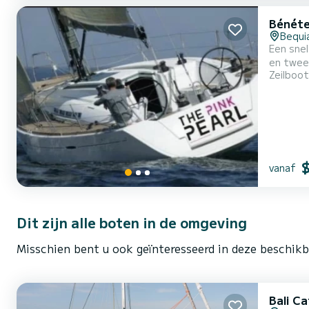
Bénéte
Bequia
Een snel
en twee 
Zeilboot
keuze.
vanaf
Dit zijn alle boten in de omgeving
Misschien bent u ook geïnteresseerd in deze beschik
Bali C