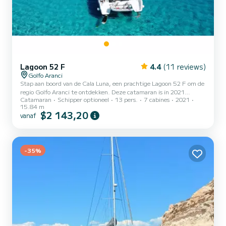
Lagoon 52 F
4.4
(11 reviews)
Golfo Aranci
Stap aan boord van de Cala Luna, een prachtige Lagoon 52 F om de
regio Golfo Aranci te ontdekken. Deze catamaran is in 2021
Catamaran
Schipper optioneel
13 pers.
7 cabines
2021
gebouwd om comfort en prestaties te garanderen. De boot heeft 7
15.84 m
comfortabele hutten en een bootcapaciteit van 13 personen. Met
$2 143,20
vanaf
een totale lengte van 16 meter is dit uw beste bondgenoot voor
een buitengewone vakantie op het water in de omgeving van Golfo
Aranci Voor uw comfort heeft Cala Luna er 7 met douche Het heeft
de volgende apparatuur: Autopilot, Luidsprekers, Hek...
-35%