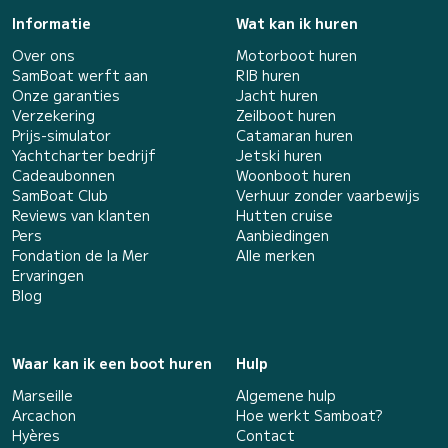
Informatie
Wat kan ik huren
Over ons
Motorboot huren
SamBoat werft aan
RIB huren
Onze garanties
Jacht huren
Verzekering
Zeilboot huren
Prijs-simulator
Catamaran huren
Yachtcharter bedrijf
Jetski huren
Cadeaubonnen
Woonboot huren
SamBoat Club
Verhuur zonder vaarbewijs
Reviews van klanten
Hutten cruise
Pers
Aanbiedingen
Fondation de la Mer
Alle merken
Ervaringen
Blog
Waar kan ik een boot huren
Hulp
Marseille
Algemene hulp
Arcachon
Hoe werkt Samboat?
Hyères
Contact