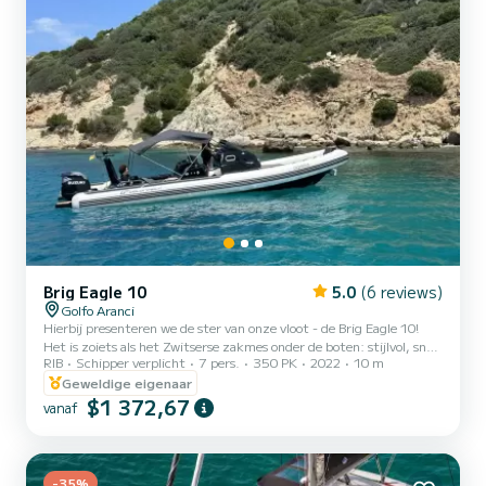
Brig Eagle 10
5.0
(6 reviews)
Golfo Aranci
Hierbij presenteren we de ster van onze vloot - de Brig Eagle 10!
Het is zoiets als het Zwitserse zakmes onder de boten: stijlvol, snel
RIB
Schipper verplicht
7 pers.
350 PK
2022
10 m
en verrassend comfortabel. Dit is niet zomaar een boot; het is een
stukje drijvende luxe dat je portemonnee niet zal plunderen. Denk
Geweldige eigenaar
aan een brandstofefficiënt beest, dankzij de twee Suzuki-motoren
$1 372,67
vanaf
van 350 pk met chique contraroterende dubbele propellers. Dit
betekent meer varen, minder tanken! De Brig Eagle 10 is niet
zomaar een boot; het is een echte blikvan...
-35%