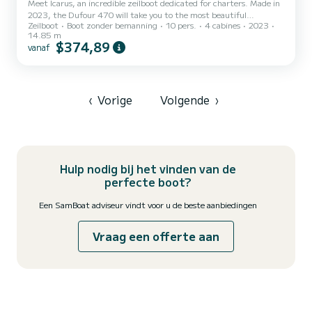
Meet Icarus, an incredible zeilboot dedicated for charters. Made in
2023, the Dufour 470 will take you to the most beautiful
Zeilboot
Boot zonder bemanning
10 pers.
4 cabines
2023
anchorages in Golfo Aranci. You are going to have an exceptional
14.85 m
cruise on this zeilboot of 15 meters. You will be able to
$374,89
vanaf
accommodate up to 10 passengers when cruising and take
advantage of its 4 cabins with total comfort. Voor uw comfort
heeft Icarus 1 toilet met douche Het heeft de volgende uitrusting:
Automatische pi...
‹
Vorige
Volgende
›
Hulp nodig bij het vinden van de
perfecte boot?
Een SamBoat adviseur vindt voor u de beste aanbiedingen
Vraag een offerte aan