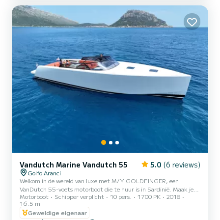
even for longer-range coastal cr...
Vandutch Marine Vandutch 55
5.0
(6 reviews)
Golfo Aranci
Welkom in de wereld van luxe met M/Y GOLDFINGER, een
VanDutch 55-voets motorboot die te huur is in Sardinië. Maak je
Motorboot
Schipper verplicht
10 pers.
1700 PK
2018
klaar om te genieten van een onvergetelijke ervaring, waar kracht
16.5 m
en elegantie samenkomen tot één. De VanDutch 55 is een perfecte
Geweldige eigenaar
combinatie van luxueus ontwerp en praktischheid, waardoor het de