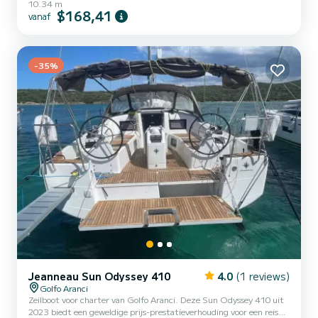
10.34 m
deze zeilboot 10 meter lengte besteden? U kunt met maximaal 4
$168,41
vanaf
personen aan boord komen en genieten van de 2 comfortabele
hutten. Sun Odyssey 349 is uitgerust met 1 toilet met douche.
Deze boot is uitgerust met een rolgrootzeil en een rolgenua. Het is
onder andere uitgerust met de volgende apparatuur...
-35%
Jeanneau Sun Odyssey 410
4.0
(1 reviews)
Golfo Aranci
Zeilboot voor charter van Golfo Aranci. Deze Sun Odyssey 410 uit
2023 biedt een geweldige prijs-prestatieverhouding voor een reis