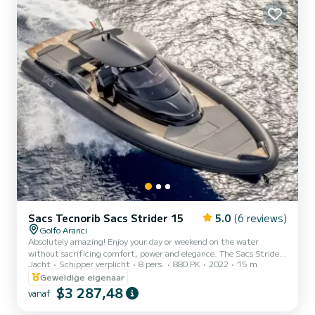
Skipper appassionato e di grande esperienza che saprà farvi godere
al meglio la vo...
Sacs Tecnorib Sacs Strider 15
5.0
(6 reviews)
Golfo Aranci
Absolutely amazing! Enjoy your day or weekend on the water
without sacrificing comfort, power and elegance. The Sacs Strider
Jacht
Schipper verplicht
8 pers.
880 PK
2022
15 m
15 is unrivalled. With its luxurious design and low draft this RIB will
take you anywhere fast and comfortable, it’s layout just doesn’t get
Geweldige eigenaar
any better. This is the ultimate Tender / Chaseboat! The Strider 15
$3 287,48
vanaf
provides accommodation for up to twelve guests for day cruising
and 4 guests for a comfortable stay over, making it a fantastic ship