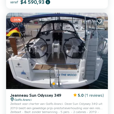
$4 590,93
beste manier is om van een zee-ervaring te genieten zonder
vanaf
comfort op te offeren. Accommoderend tot 10 (tien) gasten, is
deze prachtige boot perfect voor langere kustcruises, waardoor je
v...
-35%
Jeanneau Sun Odyssey 349
5.0
(1 reviews)
Golfo Aranci
Zeilboot voor charter van Golfo Aranci. Deze Sun Odyssey 349 uit
2019 biedt een geweldige prijs-prestatieverhouding voor een reis
Zeilboot
Boot zonder bemanning
5 pers.
2 cabines
2019
van meerdere dagen of weken. Je wilt een onvergetelijke reis met