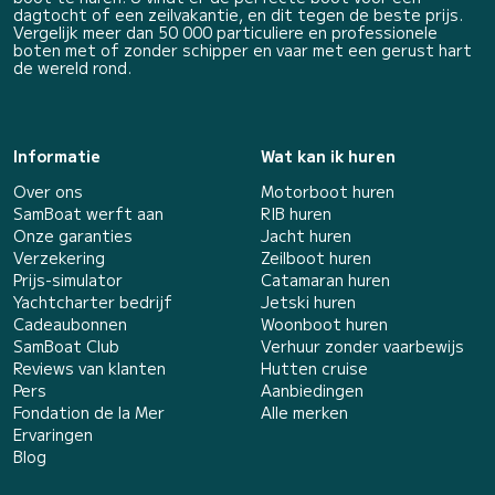
dagtocht of een zeilvakantie, en dit tegen de beste prijs.
Vergelijk meer dan 50 000 particuliere en professionele
boten met of zonder schipper en vaar met een gerust hart
de wereld rond.
Informatie
Wat kan ik huren
Over ons
Motorboot huren
SamBoat werft aan
RIB huren
Onze garanties
Jacht huren
Verzekering
Zeilboot huren
Prijs-simulator
Catamaran huren
Yachtcharter bedrijf
Jetski huren
Cadeaubonnen
Woonboot huren
SamBoat Club
Verhuur zonder vaarbewijs
Reviews van klanten
Hutten cruise
Pers
Aanbiedingen
Fondation de la Mer
Alle merken
Ervaringen
Blog