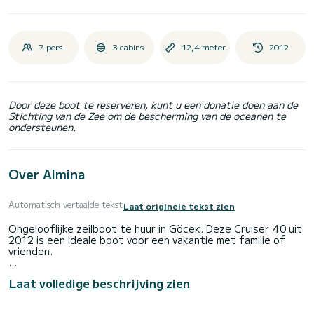
7 pers.
3 cabins
12,4 meter
2012
Door deze boot te reserveren, kunt u een donatie doen aan de
Stichting van de Zee om de bescherming van de oceanen te
ondersteunen.
Over Almina
Automatisch vertaalde tekst
Laat originele tekst zien
Ongelooflijke zeilboot te huur in Göcek. Deze Cruiser 40 uit
2012 is een ideale boot voor een vakantie met familie of
vrienden.
De boot heeft 3 hutten met totaal comfort en een
Laat volledige beschrijving zien
capaciteit van 6 passagiers. Met een totale lengte van 12
meter en 28 pk, zal het uw beste vriend zijn bij het
doorbrengen van buitengewone vakanties op de wateren