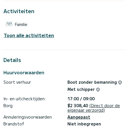
van Göcek
Activiteiten
Voor uw comfort heeft Almina 2 toiletten met een douche
Deze boot is uitgerust met een Volledig gelat grootzeil en
Familie
een Rolgenua. Het heeft de volgende uitrusting:
Automatische piloot, Boegschroef, Zonnepaneel.
Toon alle activiteiten
Boekingsaanvragen en offertes worden rechtstreeks door
SamBoat afgehandeld. Via het platform krijgt u de beste
Details
Huurvoorwaarden
Soort verhuur
Boot zonder bemanning
Met schipper
In- en uitchecktijden:
17:00 / 09:00
Borg
$2 308,40
(Direct door de
eigenaar verzorgd)
Annuleringsvoorwaarden
Aangepast
Brandstof
Niet inbegrepen