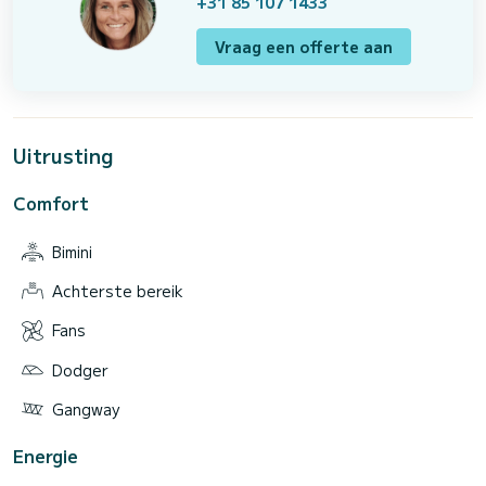
+31 85 107 1433
Vraag een offerte aan
Uitrusting
Comfort
Bimini
Achterste bereik
Fans
Dodger
Gangway
Energie