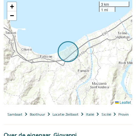
3 km
+
1 mi
−
Leaflet
Samboat
Boothuur
Locatie Zeilboot
Italië
Sicilië
Provincia 
Over de eigenaar, Giovanni