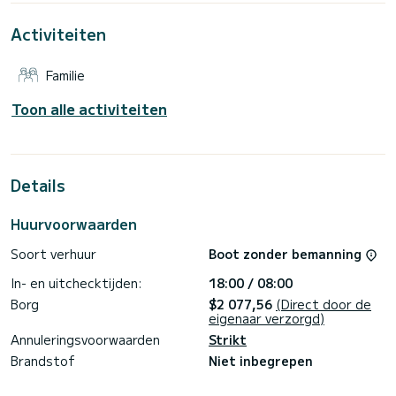
Marina di Portorosa
Activiteiten
Voor uw comfort heeft Senza Pensieri 2 met douche
Deze boot is uitgerust met een volledig doorgelat grootzeil
Familie
en een rolgenua. Het beschikt over de volgende apparatuur:
Autopilot, Luidsprekers, Hekdouche.
Toon alle activiteiten
Als u vragen heeft over het schip of de voorwaarden
verhuur, via het Samboat platform kunt u een bericht sturen.
Een SamBoat-consulent beantwoordt uw vraag en biedt u
Details
Huurvoorwaarden
Soort verhuur
Boot zonder bemanning
In- en uitchecktijden:
18:00 / 08:00
Borg
$2 077,56
(Direct door de
eigenaar verzorgd)
Annuleringsvoorwaarden
Strikt
Brandstof
Niet inbegrepen