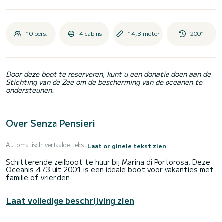
10 pers.
4 cabins
14,3 meter
2001
Door deze boot te reserveren, kunt u een donatie doen aan de
Stichting van de Zee om de bescherming van de oceanen te
ondersteunen.
Over Senza Pensieri
Automatisch vertaalde tekst
Laat originele tekst zien
Schitterende zeilboot te huur bij Marina di Portorosa. Deze
Oceanis 473 uit 2001 is een ideale boot voor vakanties met
familie of vrienden.
De boot heeft 4 comfortabele hutten en een
Laat volledige beschrijving zien
bootcapaciteit van 10 personen . Met een totale lengte van
14 meter is het uw beste bondgenoot voor een
buitengewone vakantie op het water in de omgeving van