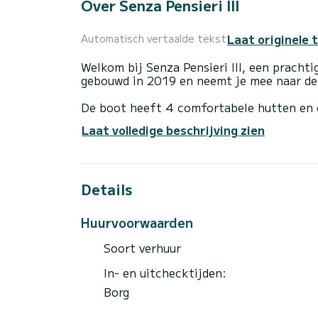
Over Senza Pensieri III
Laat originele 
Automatisch vertaalde tekst
Welkom bij Senza Pensieri III, een prachti
gebouwd in 2019 en neemt je mee naar de 
De boot heeft 4 comfortabele hutten en 
totale lengte van 14 meter is het uw bes
Laat volledige beschrijving zien
het water in de omgeving van Marina di P
Voor uw comfort heeft Senza Pensieri III
Details
Deze boot is uitgerust met een rolgrootze
uitrusting: Autopilot, Elektrische lier.
Huurvoorwaarden
Boekingsaanvragen en offertes worden re
Soort verhuur
In- en uitchecktijden:
Borg