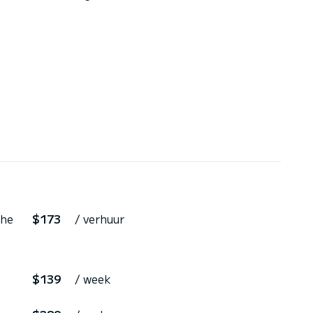
the
$173
/ verhuur
$139
/ week