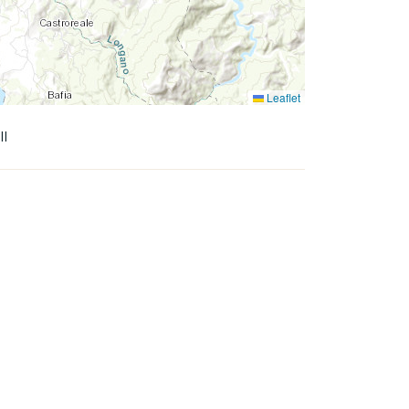
Leaflet
II