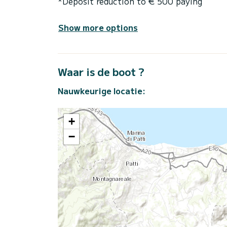
*Deposit reduction to € 500 paying
Show more options
Waar is de boot ?
Nauwkeurige locatie:
+
−