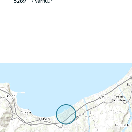
$289
/ verhuur