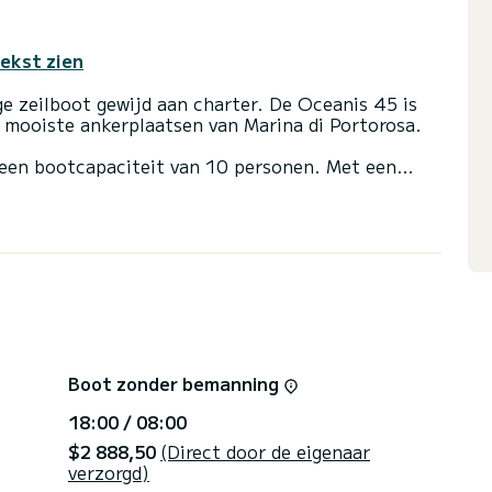
tekst zien
ge zeilboot gewijd aan charter. De Oceanis 45 is
mooiste ankerplaatsen van Marina di Portorosa.
een bootcapaciteit van 10 personen. Met een
te bondgenoot voor een buitengewone vakantie op
ortorosa
 2 met douche
il en een rolgenua. Het heeft de volgende
chtstreeks door SamBoat beheerd. Via het
Boot zonder bemanning
18:00 / 08:00
$2 888,50
(Direct door de eigenaar
verzorgd)