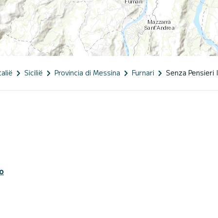
talië
Sicilië
Provincia di Messina
Furnari
Senza Pensieri I
o