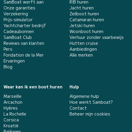
SamBoat werft aan
RIB huren
Onze garanties
Jacht huren
Verzekering
Zeilboot huren
Prijs-simulator
Catamaran huren
Yachtcharter bedrijf
Jetski huren
Cadeaubonnen
Woonboot huren
SamBoat Club
Verhuur zonder vaarbewijs
Reviews van klanten
Hutten cruise
Pers
Aanbiedingen
Fondation de la Mer
Alle merken
Ervaringen
Blog
Waar kan ik een boot huren
Hulp
Marseille
Algemene hulp
Arcachon
Hoe werkt Samboat?
Hyères
Contact
La Rochelle
Beheer mijn cookies
Corsica
Kroatië
Baléaren