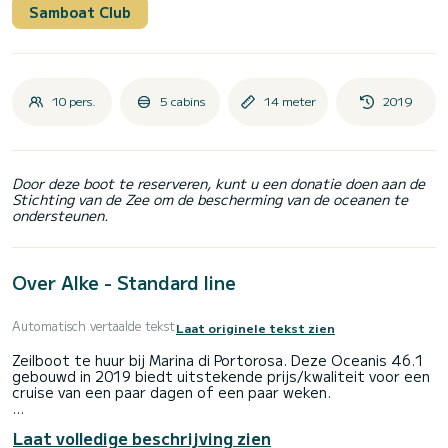
Samboat Club
10 pers.
5 cabins
14 meter
2019
Door deze boot te reserveren, kunt u een donatie doen aan de
Stichting van de Zee om de bescherming van de oceanen te
ondersteunen.
Over Alke - Standard line
Automatisch vertaalde tekst
Laat originele tekst zien
Zeilboot te huur bij Marina di Portorosa. Deze Oceanis 46.1
gebouwd in 2019 biedt uitstekende prijs/kwaliteit voor een
cruise van een paar dagen of een paar weken.
De boot heeft 5 comfortabele hutten en een
Laat volledige beschrijving zien
bootcapaciteit van 10 personen. Met een totale lengte van