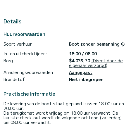
15 meter is dit uw beste bondgenoot voor een
buitengewone vakantie op het water in de omgeving van
Marina di Portorosa
Details
Voor uw comfort, Alke - Comfort lijn heeft 3 met douche
Deze boot is uitgerust met een rolgrootzeil en een
Huurvoorwaarden
rolgenua. Het beschikt over de volgende uitrusting:
Autopilot, Buitenboordmotor, Boegschroef, USB, Elektrische
Soort verhuur
Boot zonder bemanning
lier < /b>.
In- en uitchecktijden:
18:00 / 08:00
Boekingsaanvragen en offertes worden rechtstreeks door
SamBoat beheerd. Via het platform krijgt u de beste
Borg
$4 039,70
(Direct door de
eigenaar verzorgd)
Annuleringsvoorwaarden
Aangepast
Brandstof
Niet inbegrepen
Praktische informatie
De levering van de boot staat gepland tussen 18.00 uur en
20.00 uur.
De terugkomst wordt vrijdag om 18.00 uur verwacht. De
laatste check-out wordt de volgende ochtend (zaterdag)
om 08.00 uur verwacht.