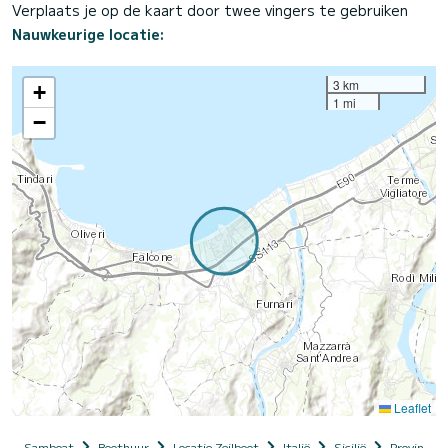
Verplaats je op de kaart door twee vingers te gebruiken
Nauwkeurige locatie:
3 km
+
1 mi
−
Leaflet
Samboat
Boothuur
Locatie Zeilboot
Italië
Sicilië
Provincia 