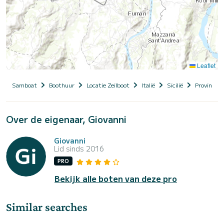
Leaflet
Samboat
Boothuur
Locatie Zeilboot
Italië
Sicilië
Provincia 
Over de eigenaar, Giovanni
Giovanni
Lid sinds 2016
PRO
Bekijk alle boten van deze pro
Similar searches