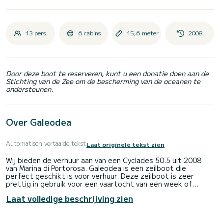
13 pers.
6 cabins
15,6 meter
2008
Door deze boot te reserveren, kunt u een donatie doen aan de
Stichting van de Zee om de bescherming van de oceanen te
ondersteunen.
Over Galeodea
Automatisch vertaalde tekst
Laat originele tekst zien
Wij bieden de verhuur aan van een Cyclades 50.5 uit 2008
van Marina di Portorosa. Galeodea is een zeilboot die
perfect geschikt is voor verhuur. Deze zeilboot is zeer
prettig in gebruik voor een vaartocht van een week of
langer.
Laat volledige beschrijving zien
De boot beschikt over 6 comfortabele hutten en een
bootcapaciteit van 13 personen. Met een totale lengte van