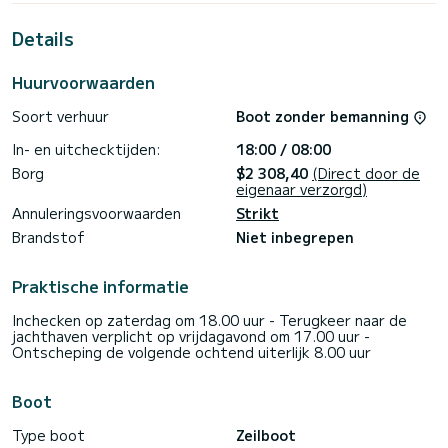
16 meter is het uw beste bondgenoot voor een
buitengewone vakantie op het water in de omgeving van
Details
Marina di Portorosa
Deze Cycladen 50.5 b> Het is uitgerust met 3 badkamers
Huurvoorwaarden
met douche.
Soort verhuur
Boot zonder bemanning
Deze boot is uitgerust met een volledig doorgelat grootzeil
en een rolgenua. Het beschikt over de volgende apparatuur:
In- en uitchecktijden:
18:00 / 08:00
Autopilot, Luidsprekers, Hekdouche.
Borg
$2 308,40
(Direct door de
Als u vragen heeft over het schip of de voorwaarden
eigenaar verzorgd)
verhuur, via het Samboat platform kunt u een bericht sturen.
Annuleringsvoorwaarden
Strikt
Een SamBoat-consulent beantwoordt uw vraag en biedt u
Brandstof
Niet inbegrepen
Praktische informatie
Inchecken op zaterdag om 18.00 uur - Terugkeer naar de
jachthaven verplicht op vrijdagavond om 17.00 uur -
Ontscheping de volgende ochtend uiterlijk 8.00 uur
Boot
Type boot
Zeilboot