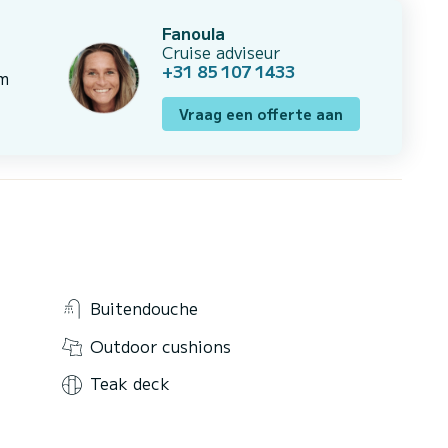
Fanoula
Cruise adviseur
+31 85 107 1433
om
Vraag een offerte aan
Buitendouche
Outdoor cushions
Teak deck