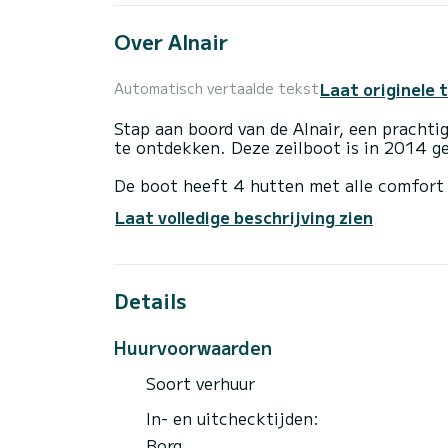
Over Alnair
Laat originele 
Automatisch vertaalde tekst
Stap aan boord van de Alnair, een prachti
te ontdekken. Deze zeilboot is in 2014 g
De boot heeft 4 hutten met alle comfort 
totale lengte van 14 meter en een vermog
Laat volledige beschrijving zien
voor een buitengewone vakantie op het wa
Deze < b> Oceanis 45 is uitgerust met 2
Details
Deze boot is uitgerust met een volledig d
over de volgende apparatuur: Autopilot, 
Elektrische lier.
Huurvoorwaarden
Als u vragen heeft over de boot of de huu
Soort verhuur
Samboat-platform. Een SamBoat-consulent
In- en uitchecktijden:
Borg