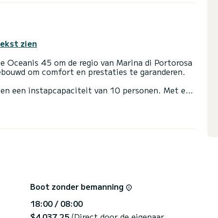
tekst zien
ge Oceanis 45 om de regio van Marina di Portorosa
ebouwd om comfort en prestaties te garanderen.
en een instapcapaciteit van 10 personen. Met een
en van 54 pk zal het uw beste bondgenoot zijn
ter in de omgeving van Marina di Portorosa.
 badkamers met douche.
oorgelat grootzeil en een rolgenua. Het beschikt
Boegschroef, Luidsprekers, USB, Hekdouche b>,
rvoorwaarden, kunt u een bericht sturen via het
Boot zonder bemanning
 beantwoordt uw vraag en biedt u onze beste
18:00 / 08:00
$4 037,25
(Direct door de eigenaar