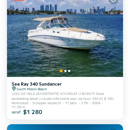
Sea Ray 340 Sundancer
South Miami Beach
LEES DE HELE ADVERTENTIE VOORDAT U BOEKT!! Deze
aanbieding bevat cruciale informatie voor uw huur. KRIJG $ 100
Motorboot
Schipper verplicht
11 pers.
2 PK
2004
KORTING VAN MAANDAG TOT DONDERDAG (4 UUR OF MEER
11.58 m
REIS) met uitzondering van feestdagen en feestdagenweekenden.
$1 280
vanaf
WIJ KUNNEN 3 UUR OF MEER DOEN VOOR DEZE BOOT.
Maximale capaciteit: 11 passagiers Extra kosten NIET inbegrepen
bij de betaling voor mijn boot: • 3 uur $ 540 • 4 uur $ 625 • 5 uur $
730 • 6 uur $ 845 • 8 uur $ 1090 De extra kosten worden na