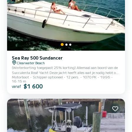
Sea Ray 500 Sundancer
Clearwater Beach
(Winterkorting toegepast 25% korting) Allemaal aan boord van de
Succulenta Rosé Yacht Deze jacht heeft alles wat je nodig hebt om
Motorboot
Schipper optioneel
12 pers.
1070 PK
1996
een geweldige tijd op het water te hebben. Perfect voor
16.15 m
evenementen, familie, feestjes, uitstapjes, bruiloften, romantiek,
$1 600
vanaf
vissen, enz. | De kapitein is inbegrepen bij de trip. Vergeet
alstublieft niet om de kapitein een fooi te geven!! Hij werkt erg
hard om ervoor te zorgen dat jij en je gasten een geweldige en
onvergetelijke tijd hebben. Fooien voor eventuele dekma...