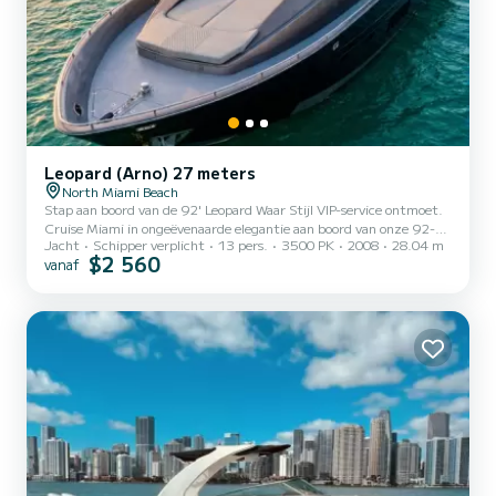
Leopard (Arno) 27 meters
North Miami Beach
Stap aan boord van de 92' Leopard Waar Stijl VIP-service ontmoet.
Cruise Miami in ongeëvenaarde elegantie aan boord van onze 92-
Jacht
Schipper verplicht
13 pers.
3500 PK
2008
28.04 m
voet Leopard motorjacht, een vaartuig waar strak Italiaans design
$2 560
vanaf
samensmelt met full-service verwennerij. Onlangs opnieuw
ingericht voor een verhoogde charterervaring, verwelkomt dit
ultraluxe jacht comfortabel tot 13 gasten perfect voor zowel
intieme uitstapjes als energieke vieringen op het water. Vanaf het
moment dat u aan boord stapt, geniet u van de service van ee...