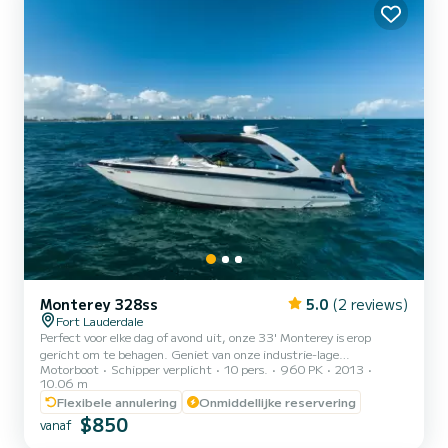
betaling uitgesplitst, maar d...
Monterey 328ss
5.0
(2 reviews)
Fort Lauderdale
Perfect voor elke dag of avond uit, onze 33' Monterey is erop
gericht om te behagen. Geniet van onze industrie-lage
Motorboot
Schipper verplicht
10 pers.
960 PK
2013
introductietarieven zonder compromissen. Prijzen zijn inclusief
10.06 m
kapitein, bemanning, brandstof, ijs en flessenwater. Fooien zijn
Flexibele annulering
Onmiddellijke reservering
gebruikelijk. Uw reis begint aan het einde van de New River, dwars
$850
door het hart van Downtown Fort Lauderdale en naar een van de
vanaf
rijkste buurten in de Verenigde Staten. Leer meer over de