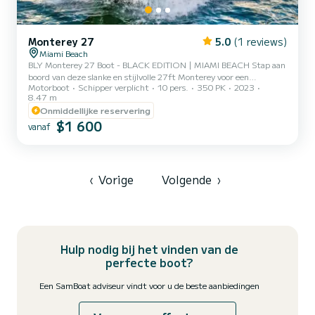
Monterey 27
5.0
(1 reviews)
Miami Beach
BLY Monterey 27 Boot - BLACK EDITION | MIAMI BEACH Stap aan
boord van deze slanke en stijlvolle 27ft Monterey voor een
Motorboot
Schipper verplicht
10 pers.
350 PK
2023
onvergetelijke bootverhuurervaring in Miami! Perfect voor kleinere
8.47 m
groepen, dit moderne en comfortabele schip biedt plaats aan
Onmiddellijke reservering
maximaal 8 gasten en biedt de ultieme manier om de wateren van
$1 600
Zuid-Florida te verkennen. Hoogtepunten zijn onder meer: • Op
vanaf
maat gemaakte zitplaatsen om te loungen en zonnebaden •
Premium stereosysteem met AUX/Bluetooth-connectiviteit -
breng je afspeel...
‹
Vorige
Volgende
›
Hulp nodig bij het vinden van de
perfecte boot?
Een SamBoat adviseur vindt voor u de beste aanbiedingen