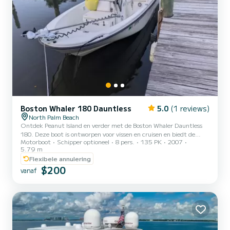
Boston Whaler 180 Dauntless
5.0
(1 reviews)
North Palm Beach
Ontdek Peanut Island en verder met de Boston Whaler Dauntless
180. Deze boot is ontworpen voor vissen en cruisen en biedt de
Motorboot
Schipper optioneel
8 pers.
135 PK
2007
perfecte balans tussen avontuur en ontspanning op het water.
5.79 m
Geweldige boot om te vissen op de Atlantische Oceaan of
Flexibele annulering
Intracoastal of gewoon om naar Peanut Island te gaan. 135 HP
$200
Mercury Verado
vanaf