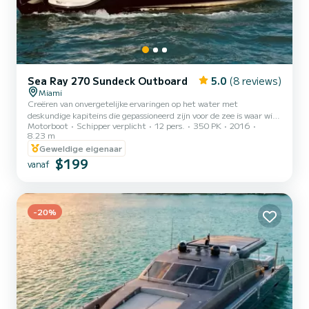
Sea Ray 270 Sundeck Outboard
5.0
(8 reviews)
Miami
Creëren van onvergetelijke ervaringen op het water met
deskundige kapiteins die gepassioneerd zijn voor de zee is waar wij
Motorboot
Schipper verplicht
12 pers.
350 PK
2016
ons aan verbinden! Veiligheid, plezier en het overtreffen van uw
8.23 m
verwachtingen elke keer is ons doel! Of u hier bent om te
Geweldige eigenaar
verkennen, te ontspannen of te vieren, wij zijn hier om ervoor te
$199
zorgen dat uw tijd op het water niets minder dan buitengewoon is!
vanaf
!!We bieden INBEGREPEN IN PRIJS * Gratis fles champagne! *
Koelbox met ijs en flessen water voor uw gemak, neem uw favo...
-20%