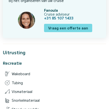
bij het organiseren van uw cruise
Fanoula
Cruise adviseur
+31 85 107 1433
Vraag een offerte aan
Uitrusting
Recreatie
Wakeboard
Tubing
Vismateriaal
Snorkelmateriaal