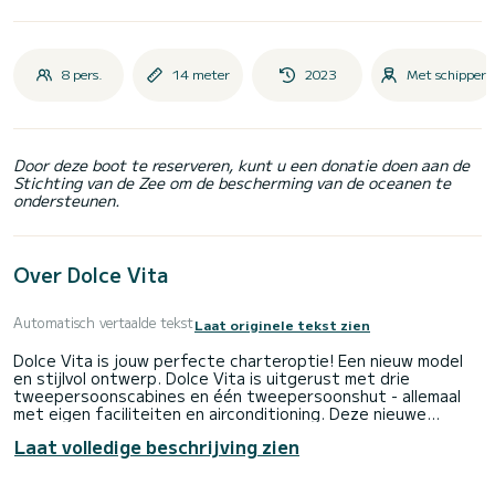
8 pers.
14 meter
2023
Met schipper
Door deze boot te reserveren, kunt u een donatie doen aan de
Stichting van de Zee om de bescherming van de oceanen te
ondersteunen.
Over Dolce Vita
Automatisch vertaalde tekst
Laat originele tekst zien
Dolce Vita is jouw perfecte charteroptie! Een nieuw model
en stijlvol ontwerp. Dolce Vita is uitgerust met drie
tweepersoonscabines en één tweepersoonshut - allemaal
met eigen faciliteiten en airconditioning. Deze nieuwe
Catamaran heeft overvloedige binnen- en buitenruimte met
Laat volledige beschrijving zien
meerdere zonnedekken en een open plattegrond. Dolce Vita
is ideaal om te ontspannen met privacy en om aan boord te
socializen. Dolce Vita betekent; een leven van roekeloos