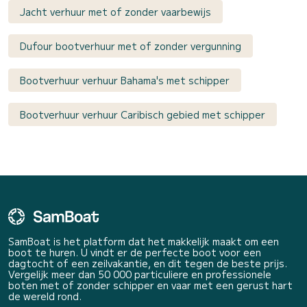
Jacht verhuur met of zonder vaarbewijs
Dufour bootverhuur met of zonder vergunning
Bootverhuur verhuur Bahama's met schipper
Bootverhuur verhuur Caribisch gebied met schipper
SamBoat is het platform dat het makkelijk maakt om een
boot te huren. U vindt er de perfecte boot voor een
dagtocht of een zeilvakantie, en dit tegen de beste prijs.
Vergelijk meer dan 50 000 particuliere en professionele
boten met of zonder schipper en vaar met een gerust hart
de wereld rond.