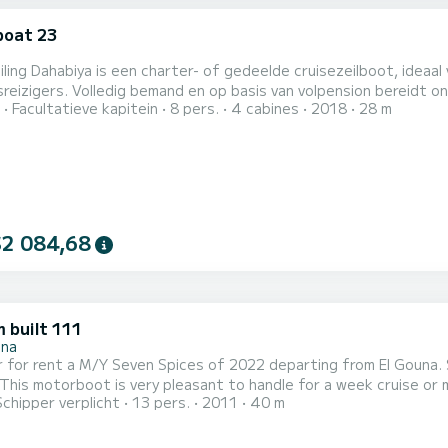
oat 23
iling Dahabiya is een charter- of gedeelde cruisezeilboot, ideaal 
sreizigers. Volledig bemand en op basis van volpension bereidt o
Facultatieve kapitein
8 pers.
4 cabines
2018
28 m
exclusieve gebruik is het volledig covid-veilig, voel u zeker dat 
e sightseeing-reisprogramma's of maak een reis op maat naar uw e
$2 084,68
 built 111
una
 for rent a M/Y Seven Spices of 2022 departing from El Gouna. 
 motorboot is very pleasant to handle for a week cruise or more. The boat has 6 cabins with all comf
Schipper verplicht
13 pers.
2011
40 m
 of 13 people. With an overall length of 40 meters, it will be yo