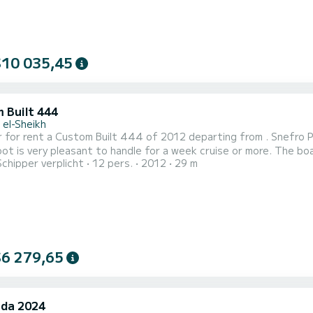
$10 035,45
 Built 444
 el-Sheikh
 for rent a Custom Built 444 of 2012 departing from . Snefro Pe
ry pleasant to handle for a week cruise or more. The boat has 6 cabins with all comfort and a capacity of 12
Schipper verplicht
12 pers.
2012
29 m
With an overall length of 29 meters, it will be your best ally to
$6 279,65
da 2024