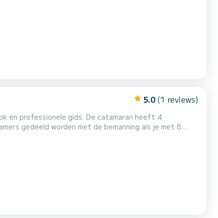
boord. Het heeft de volgende uitrusting: Buitenboordmotor, Watermaker. We invite you to request a quot...
5.0
(1 reviews)
kok en professionele gids. De catamaran heeft 4
amers gedeeld worden met de bemanning als je met 8
et snacks en fruit. Thee/koffie/water/sappen/ en
 het eiland Wadi el Gemal (een ongerept eiland met