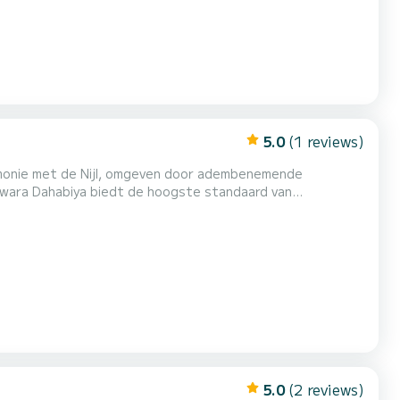
5.0
(1 reviews)
awara Dahabiya biedt de hoogste standaard van
 een gevoel van comfort, sereniteit en tijdloze
5.0
(2 reviews)