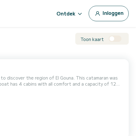
Inloggen
Ontdek
Toon kaart
) to discover the region of El Gouna. This catamaran was
 spend an exceptional vacation on the water in the
surroundings of El Gouna Voor uw comfort heeft Pixie 4 toiletten met douche aan boord. Het heeft de volgende uitr...