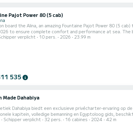
ine Pajot Power 80 (5 cab)
una
n board the Alina, an amazing Fountaine Pajot Power 80 (5 cab)
o ensure complete comfort and performance at sea. The boat has 5 cabins with all comfort and a capacity of 10
Schipper verplicht
10 pers.
2026
23.99 m
With an overall length of 24 meters, it will be your best ally to
$11 535
 Made Dahabiya
tiek Dahabiya biedt een exclusieve privécharter-ervaring op de
onele kapitein, volledige bemanning en Egyptoloog gids, beschi
Schipper verplicht
32 pers.
16 cabines
2024
42 m
n boord, en aanpasbare meerdaagse routes tussen Luxor en Aswan.
ten die op zoek zijn naar een comfortabele en authentieke Nijl-ze