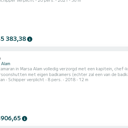
Schipper verplicht
20 pers.
2021
36 m
ion on the water in the surroundings of Voor uw comfort heeft Heaven Saphir 10 toiletten met douche aan
$5 383,38
0
 Alam
amaran in Marsa Alam volledig verzorgd met een kapitein, chef-
soonshutten met eigen badkamers (echter zal een van de badk
ran
Schipper verplicht
8 pers.
2018
12 m
n bent). We bieden 3 maaltijden vers bereid aan boord, samen m
ken zijn ook inbegrepen. Onze route is erg speciaal en gaat naar
ldere lagune),...
$906,65