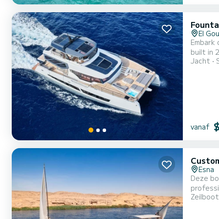
Founta
El Go
Embark o
built in 2026 t
Jacht
people. 
vanaf
Custom
Esna
Deze boe
professi
Zeilboot
diner aa
evenemen