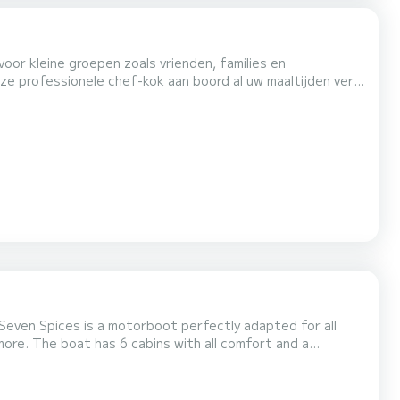
voor kleine groepen zoals vrienden, families en
nze professionele chef-kok aan boord al uw maaltijden vers.
u alleen met uw eigen groep reist. Geniet van een van onze
igen wensen, het is allemaal inbegrepen i...
Seven Spices is a motorboot perfectly adapted for all
ort and a
ur best ally to spend an exceptional vacation on the water
in the surroundings of El Gouna Voor uw comfort heeft Seven Spices 6 toiletten met douche aan boord. Booking reques...