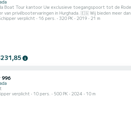
ada
lusieve toegangspoort tot de Rode Zee Welkom bij SunGhada Boat Tour, de toonaangevende
ébootervaringen in Hurghada. 🇪🇬 Wij bieden meer dan alleen een reis - we leveren een eersteklas,
Schipper verplicht
16 pers.
320 PK
2019
21 m
aliseerde reis over de wereldberoemde Rode Zee, ontworpen voo
 Boat Tour is elke reis zo ontworpen dat deze uw verwachtingen overtreft. Of u nu
 kor...
$231,85
 996
ada
t
ipper verplicht
10 pers.
500 PK
2024
10 m