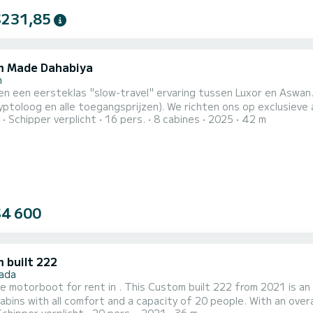
$231,85
 Made Dahabiya
n
n een eersteklas "slow-travel" ervaring tussen Luxor en Aswan. De
yptoloog en alle toegangsprijzen). We richten ons op exclusieve
Schipper verplicht
16 pers.
8 cabines
2025
42 m
 dat ze het minst druk zijn om een echt privésfeer te bieden. V
rdcabines met privébadkamers | Luchtgekoelde hutten voor maxi
...
$4 600
 built 222
ada
e motorboot for rent in . This Custom built 222 from 2021 is an ideal 
abins with all comfort and a capacity of 20 people. With an overal