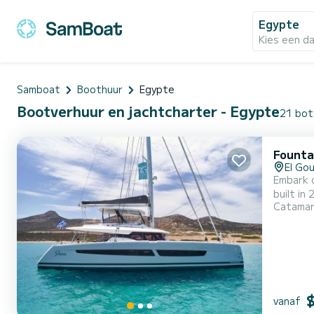
Egypte
Kies een d
Samboat
Boothuur
Egypte
Bootverhuur en jachtcharter - Egypte
21 bot
Fountai
El Go
Embark o
built in 2022 t
Catama
people. 
vanaf