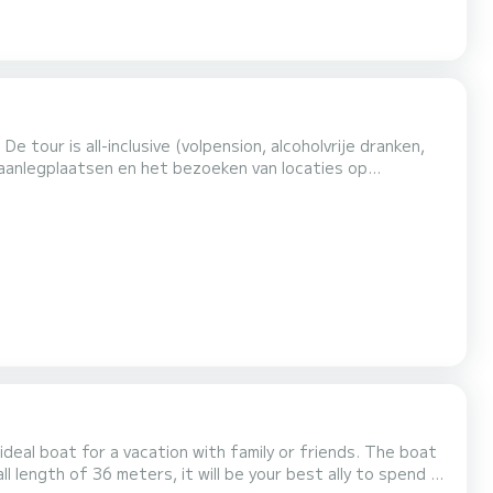
 tour is all-inclusive (volpension, alcoholvrije dranken,
 aanlegplaatsen en het bezoeken van locaties op
olledige privéverhuur. 3 Suites met privébadkamers | 5
maal comfort | Ruim 2-delig ontvangstgedeelte |
boat for a vacation with family or friends. The boat
l length of 36 meters, it will be your best ally to spend an