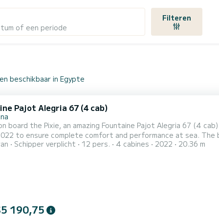
Filteren
atum of een periode
en beschikbaar in Egypte
ne Pajot Alegria 67 (4 cab)
una
n board the Pixie, an amazing Fountaine Pajot Alegria 67 (4 cab
o ensure complete comfort and performance at sea. The boat has 4 cabins with all comfort and a capacity of 12
ran
Schipper verplicht
12 pers.
4 cabines
2022
20.36 m
With an overall length of 20 meters, it will be your best ally to
$5 190,75