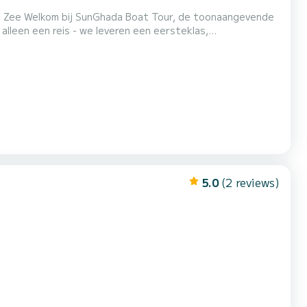
r reizigers die waarde hechten aan comfort, veiligheid en
5.0
(2 reviews)