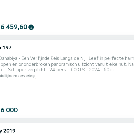
$6 459,60
 197
en Verfijnde Reis Langs de Nijl. Leef in perfecte harmonie met de Nijl, omgeven door adembenemende
appen en ononderbroken panoramisch uitzicht vanuit elke hut. N
ot
Schipper verplicht
24 pers.
600 PK
2024
60 m
datie, doordacht ontworpen met een rustgevend kleurenpalet om
ellijke reservering
ijn naar een werkelijk uitzonderlijke en onvergetelijke ervaring, biedt Nawara
a ongeëvenaarde...
$6 000
y 2019