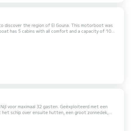
 to discover the region of El Gouna. This motorboot was
 spend an exceptional vacation on the water in the
surroundings of El Gouna Voor uw comfort heeft Alina 5 toiletten met douche aan boord. Het heeft de volgende uitrus...
 Nijl voor maximaal 32 gasten. Geëxploiteerd met een
kt het schip over ensuite hutten, een groot zonnedek,
 Ideaal voor families, groepen, retraites of speciale
ilervaring. Alle maaltijden, transfers, begeleiding en...