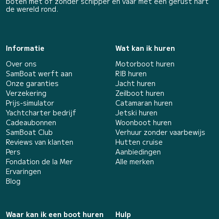
boten met of zonder schipper en vaar met een gerust hart
de wereld rond.
Informatie
Wat kan ik huren
Over ons
Motorboot huren
SamBoat werft aan
RIB huren
Onze garanties
Jacht huren
Verzekering
Zeilboot huren
Prijs-simulator
Catamaran huren
Yachtcharter bedrijf
Jetski huren
Cadeaubonnen
Woonboot huren
SamBoat Club
Verhuur zonder vaarbewijs
Reviews van klanten
Hutten cruise
Pers
Aanbiedingen
Fondation de la Mer
Alle merken
Ervaringen
Blog
Waar kan ik een boot huren
Hulp