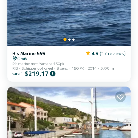
Ris Marine 599
4.9
(17 reviews)
Omiš
Ris marine met Yamaha 150pk
RIB
Schipper optioneel
8 pers.
150 PK
2014
5.99 m
$219,17
vanaf