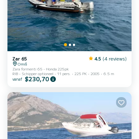
Zar 65
4.5
(4 reviews)
Omiš
Zara formenti 65 - Honda 225pk
RIB
Schipper optioneel
11 pers.
225 PK
2005
6.5 m
$230,70
vanaf