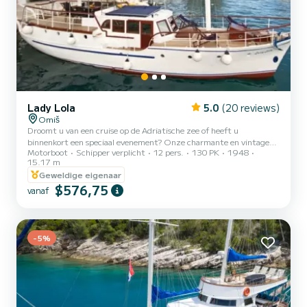
Lady Lola
5.0
(20 reviews)
Omiš
Droomt u van een cruise op de Adriatische zee of heeft u
binnenkort een speciaal evenement? Onze charmante en vintage
Motorboot
Schipper verplicht
12 pers.
130 PK
1948
boot "Lady Lola" maakt uw ervaring onvergetelijk! U kunt hem voor
15.17 m
een of meerdere dagen huren vanuit Split, Omiš of een andere
Geweldige eigenaar
bestemming in de buurt. Onze FANTASTISCHE AANBIEDING voor
$576,75
dagelijkse charter is inclusief: - Schipper en matroos - Brandstof
vanaf
voor de cruise - Lunch (vis- en vleesopties) - Afhandelingskosten
"Lady Lola" roept om een goede tijd! Er is een ruim boegdek om...
-5%