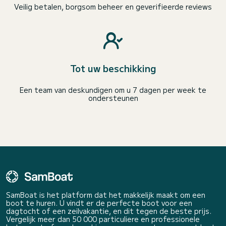
Veilig betalen, borgsom beheer en geverifieerde reviews
Tot uw beschikking
Een team van deskundigen om u 7 dagen per week te
ondersteunen
SamBoat is het platform dat het makkelijk maakt om een
boot te huren. U vindt er de perfecte boot voor een
dagtocht of een zeilvakantie, en dit tegen de beste prijs.
Vergelijk meer dan 50 000 particuliere en professionele