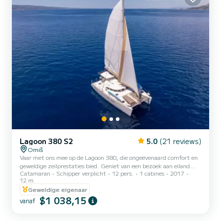
Lagoon 380 S2
5.0
(21 reviews)
Omiš
Vaar met ons mee op de Lagoon 380, die ongeëvenaard comfort en
geweldige zeilprestaties bied. Geniet van een bezoek aan eiland
Catamaran
Schipper verplicht
12 pers.
1 cabines
2017
Brac dorpen zoals Postira of Pucisca, een duik nemen of snorkelen in
12 m
de baai Lovrecina (Blue Lagoon), terwijl je geniet van gekoelde lokale
Geweldige eigenaar
wijn of bier. Dagverhuur met ervaren schipper vanaf 10:00 en terug
$1 038,15
om 17:00
vanaf