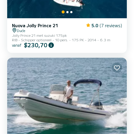
Nuova Jolly Prince 21
5.0
(7 reviews)
Duće
Jolly Prince 21 met suzuki 175pk
RIB
Schipper optioneel
10 pers.
175 PK
2014
6.3 m
$230,70
vanaf