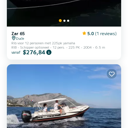
Zar 65
5.0
(1 reviews)
Duće
Rib voor 12 personen met 225pk yamaha
RIB
Schipper optioneel
12 pers.
225 PK
2004
6.5 m
$276,84
vanaf