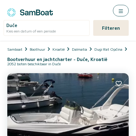
Duće
Filteren
Kies een datum of een periode
Samboat
Boothuur
Kroatië
Dalmatia
Dugi Rat Općina
Duć
Bootverhuur en jachtcharter - Duće, Kroatië
2052 boten beschikbaar in Duće