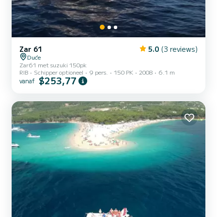
Zar 61
5.0
(3 reviews)
Duće
Zar61 met suzuki 150pk
RIB
Schipper optioneel
9 pers.
150 PK
2008
6.1 m
$253,77
vanaf