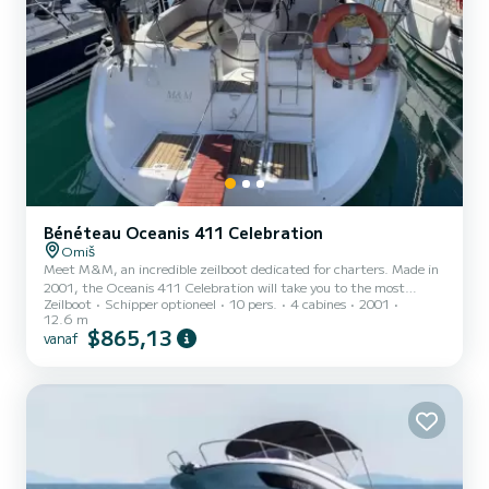
Bénéteau Oceanis 411 Celebration
Omiš
Meet M&M, an incredible zeilboot dedicated for charters. Made in
2001, the Oceanis 411 Celebration will take you to the most
Zeilboot
Schipper optioneel
10 pers.
4 cabines
2001
beautiful anchorages in Omiš. You are going to have an exceptional
12.6 m
cruise on this zeilboot of 13 meters. You will be able to
$865,13
vanaf
accommodate up to 10 passengers when cruising and take
advantage of its 4 cabins with total comfort. Voor uw comfort
heeft M&M 2 toiletten met douche aan boord. Het heeft de
volgende uitrusting: Au...