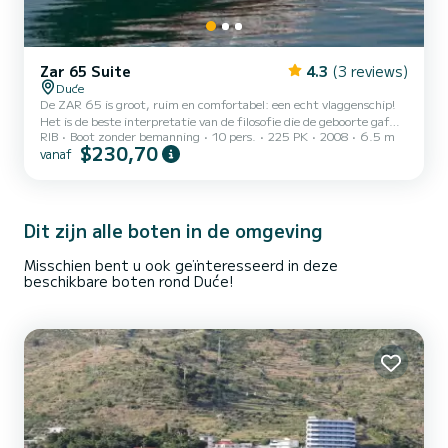
Zar 65 Suite
4.3
(3 reviews)
Duće
De ZAR 65 is groot, ruim en comfortabel: een echt vlaggenschip!
Het is de beste interpretatie van de filosofie die de geboorte gaf
RIB
Boot zonder bemanning
10 pers.
225 PK
2008
6.5 m
aan de ZAR-dynastie. Plaatsen en volumes naar believen zonder
$230,70
vanaf
enige verspilling. Alles is functioneel, doordacht en gebouwd met
precieze doelen. De acht/negen naar voren lopende stoelen zijn
ontworpen om het maximaal mogelijke comfort te bieden; de
stoelen zijn gemaakt volgens de beste ergonomische moderne
studies zoals in de meest prestigieuze limousines. Geboren...
Dit zijn alle boten in de omgeving
Misschien bent u ook geïnteresseerd in deze
beschikbare boten rond Duće!