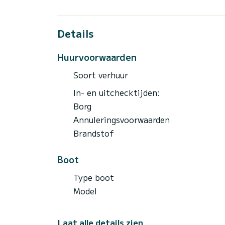
Extra kosten:
- Schipper (100€ voor een volledige dag, 
trip)
Details
- Brandstof (120€ voor een dagtocht naar
naar de Elafiti-eilanden. Brandstof is te b
Huurvoorwaarden
Het kan gehuurd worden:
Soort verhuur
In- en uitchecktijden:
Borg
Annuleringsvoorwaarden
Brandstof
Boot
Type boot
Model
Laat alle details zien