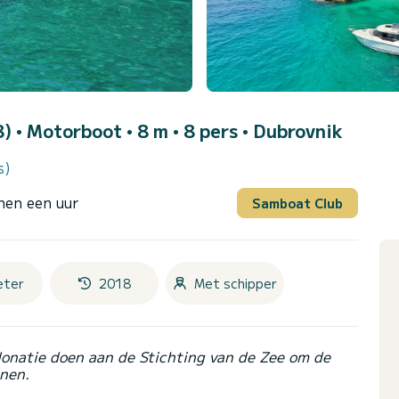
8)
• Motorboot • 8 m • 8 pers •
Dubrovnik
s)
nen een uur
Samboat Club
eter
2018
Met schipper
donatie doen aan de Stichting van de Zee om de
nen.