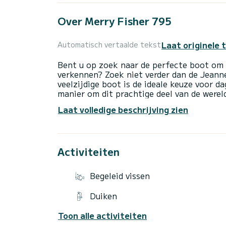
Over Merry Fisher 795
Laat originele 
Automatisch vertaalde tekst
Bent u op zoek naar de perfecte boot om d
verkennen? Zoek niet verder dan de Jean
veelzijdige boot is de ideale keuze voor d
manier om dit prachtige deel van de werel
Laat volledige beschrijving zien
Dus waar wacht u nog op? Boek vandaag n
795 en ontdek zelf de schoonheid van de E
en prestaties is deze boot de perfecte keu
wil verkennen.
Activiteiten
Inclusief in de prijs:
- snorkeluitrusting,
Begeleid vissen
- koude drankjes aan boord,
- snacks,
Duiken
- WiFi,
- strandlakens
Toon alle activiteiten
- eindschoonmaak