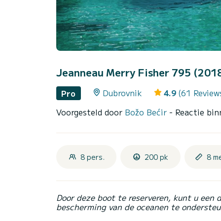
Jeanneau Merry Fisher 795 (201
Dubrovnik
4.9
(61 Review
Pro
Voorgesteld door
Božo Bećir
- Reactie bin
8 pers.
200 pk
8 m
Door deze boot te reserveren, kunt u een 
bescherming van de oceanen te ondersteu