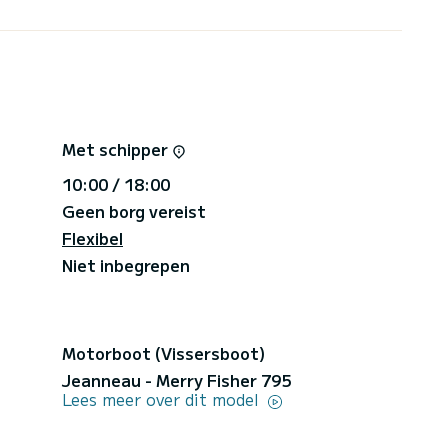
80€ voor een halve dag, te betalen aan boord na de
 de Elafiti-eilanden, 80€ voor een halve dagtocht
etalen na de trip)
Met schipper
10:00 / 18:00
Geen borg vereist
Flexibel
Niet inbegrepen
Motorboot (Vissersboot)
Jeanneau - Merry Fisher 795
Lees meer over dit model