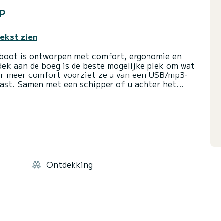
P
tekst zien
 boot is ontworpen met comfort, ergonomie en
dek aan de boeg is de beste mogelijke plek om wat
or meer comfort voorziet ze u van een USB/mp3-
kast. Samen met een schipper of u achter het
iers die willen genieten van de zon.
gelijk alleen met geldig rijbewijs.
en wij u voorzien van een GRATIS ligplaats.
 in de prijs.
tocht en 70EUR/Volledige dagtocht
n 70EUR/Volledige dag
Ontdekking
agbare koelkast, snorkelmaskers, waterdichte
ilandentour (Halve en Volledige dag)
 onze duik- en snorkelcentrum, de Blauwe grot in