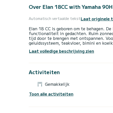
Over Elan 18CC with Yamaha 90H
Laat originele 
Automatisch vertaalde tekst
Elan 18 CC is geboren om te behagen. De
functionaliteit in gedachten. Ruim zonne
tijd door te brengen met ontspannen. Vo
geluidssysteem, teakvloer, bimini en koel
stuur, is er ruimte voor maximaal 5 passag
Laat volledige beschrijving zien
Als u zonder schipper wilt huren..is dat mo
In geval dat u meer dan een dag huurt zull
Activiteiten
Brandstof en schipper zijn niet inbegrepen
Schipper servicekosten: 50EUR/Halve dag
Brandstof ca. kosten: 50EUR/Halve dag e
Gemakkelijk
Bootuitrusting :bimini, Echo-sounder, dra
Toon alle activiteiten
zakken, onderwatercamera.
***Onze speciale aanbieding*** : Elafiti e
**Reisplan: Bezoek aan het eiland Koločep