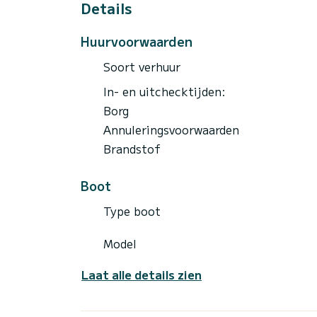
gaan om wat foto's te maken, voor anker 
Details
doorgaan naar ons prachtige eiland en gro
het een grote zandstrandbaai heeft die ze
Huurvoorwaarden
Als u geïnteresseerd bent in het huren va
Soort verhuur
Samboat messaging.
In- en uitchecktijden:
Borg
Annuleringsvoorwaarden
Brandstof
Boot
Type boot
Model
Laat alle details zien