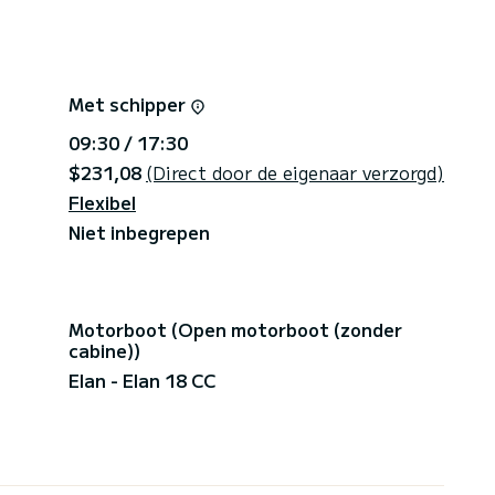
gaan en het Driegrottengebied bezoeken en daarna
te toeristische centrum Lopud dat uniek is omdat
ldzaam is voor dit watergebied.**
n deze Elan 18 CC, neem dan contact met me op via
Met schipper
09:30 / 17:30
$231,08
(Direct door de eigenaar verzorgd)
Flexibel
Niet inbegrepen
Motorboot (Open motorboot (zonder
cabine))
Elan - Elan 18 CC