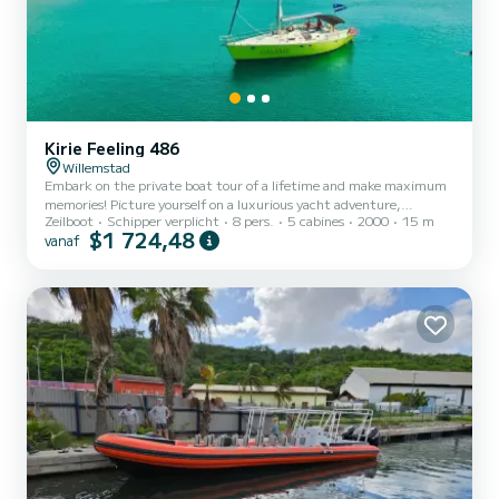
Kirie Feeling 486
Willemstad
Embark on the private boat tour of a lifetime and make maximum
memories! Picture yourself on a luxurious yacht adventure,
Zeilboot
Schipper verplicht
8 pers.
5 cabines
2000
15 m
featuring stunning sightseeing, vividly snorkeling, delicious food
$1 724,48
vanaf
and outstanding service. Set off on our exciting all inclusive yacht
tour in the morning from 9 Am to 1 PM or in the afternoon from 2
PM to 6 PM featuring an enchanting stop at gorgeous Fuik Bay.
This private tour combines breathtaking sightseeing, lively
snorkeling, delicious food and utter relaxation. Enjo...