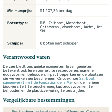
Minimumprijs:
$1 107,36 per dag
Botentype:
RIB , Zeilboot , Motorboot ,
Catamaran , Woonboot , Jacht , Jet
Ski
Schipper:
8 boten met schipper
Verantwoord varen
De zee biedt ons unieke momenten. Ervan genieten
betekent ook leren om het te respecteren: mariene
ecosystemen behouden, impact beperken en de plaatsen
die we verkennen beschermen. Ontdek hoe
SamBoat
samenwerkt met de Fondation de la Mer
om de mariene
biodiversiteit te beschermen, kustecosystemen te
behouden en de plasticvervuiling te bestrijden.
Vergelijkbare bestemmingen
Bootverhuur en jachtcharter - Willemstad, Curaçao