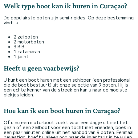
Welk type boot kan ik huren in Curaçao?
De populairste boten zijn semi-rigides. Op deze bestemming
vindt u :
2 zeilboten
2 motorboten
3 RIB
1 catamaran
1 jacht
Heeft u geen vaarbewijs?
U kunt een boot huren met een schipper (een professional
die de boot bestuurt) uit onze selectie van 9 boten. Hij is
een echte kenner van de streek en kan u naar de mooiste
plekjes leiden.
Hoe kan ik een boot huren in Curaçao?
Of u nu een motorboot zoekt voor een dagje uit met het
gezin of een zeilboot voor een tocht met vrienden, boek in
een paar minuten online uit het aanbod van 9 boten. Eenmaal
bevestigd, hoeft u alleen nog maar de inventaris in te vullen