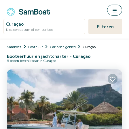
Curaçao
Filteren
Kies een datum of een periode
Samboat
Boothuur
Caribisch gebied
Curaçao
Bootverhuur en jachtcharter - Curaçao
8 boten beschikbaar in Curaçao