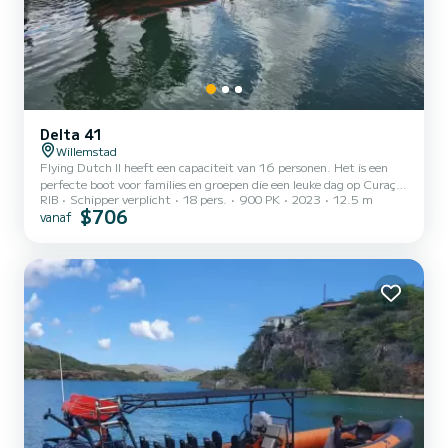
Delta 41
Willemstad
Flying Dutch II heeft een capaciteit van 16 personen. Het is een
perfecte boot voor families en groepen die een leuke dag op Curaçao
RIB
Schipper verplicht
18 pers.
900 PK
2023
12.5 m
willen beleven. Met 900 pk kunnen we snel en furieus varen. Maar
$706
vanaf
natuurlijk nemen we uw veiligheid als onze prioriteit. Wij zijn de
snelste touroperator naar Klein Curaçao. Voor alle leuke en snelle
tours bent u bij ons aan het juiste adres. Elke dag bij ons is een
avontuur. *Voor alle charters, inclusief drankjes* *Voor een hele
dag charter, inclusief eten en dr...