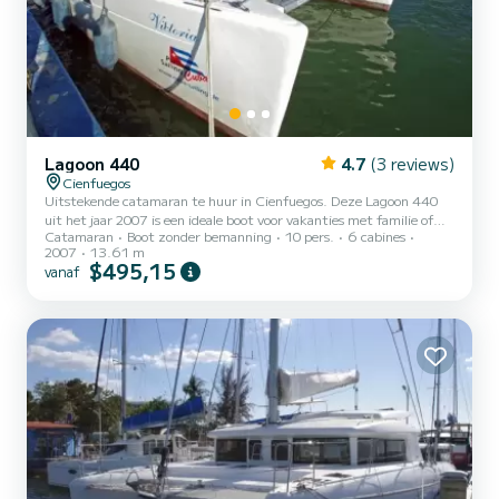
Lagoon 440
4.7
(3 reviews)
Cienfuegos
Uitstekende catamaran te huur in Cienfuegos. Deze Lagoon 440
uit het jaar 2007 is een ideale boot voor vakanties met familie of
Catamaran
Boot zonder bemanning
10 pers.
6 cabines
vrienden. De boot heeft 6 hutten met alle comfort en een
2007
13.61 m
capaciteit van 10 personen. Met een totale lengte van 14 meter is
$495,15
vanaf
dit uw beste bondgenoot voor een buitengewone vakantie op het
water in de omgeving van Cienfuegos Deze Lagoon 440 is uitgerust
met 4 toiletten met douche Het heeft de volgende uitrusting:
Autopilot, Dekdouche, Barbecue. Aarzel niet om contact...