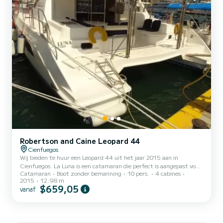
Robertson and Caine Leopard 44
Cienfuegos
Wij bieden te huur een Leopard 44 uit het jaar 2015 aan in
Cienfuegos. La Luna is een catamaran die perfect is aangepast voor
Catamaran
Boot zonder bemanning
10 pers.
4 cabines
verhuur. Deze catamaran is zeer prettig om mee te varen voor een
2015
12.98 m
cruise van een week of langer. De boot heeft 6 hutten met alle
$659,05
vanaf
comfort en een capaciteit van 10 personen. Met een totale lengte
van 13 meter is dit uw beste bondgenoot voor een buitengewone
vakantie op het water in de omgeving van Cienfuegos Aarzel niet
om contact Neem contact met ons op om een offerte...