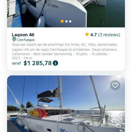
Lagoon 46
4.7
(3 reviews)
Cienfuegos
Stap aan boord van de prachtige Sol Griso, AC, Gids, watermaker,
Lagoon 46 om de regio Cienfuegos te ontdekken. Deze catamaran
Catamaran
Boot zonder bemanning
10 pers.
6 cabines
is in 2021 gebouwd om comfort en prestaties op zee te garanderen.
2021
14 m
De boot heeft 6 hutten met alle comfort en een capaciteit van 10
$1 285,78
vanaf
personen. Met een totale lengte van 14 meter is dit uw beste
bondgenoot voor een buitengewone vakantie op het water in de
omgeving van Cienfuegos Voor uw comfort, Sol Griso, AC, Gids ,
watermaker Het heeft 4 toiletten met douche Het hee...