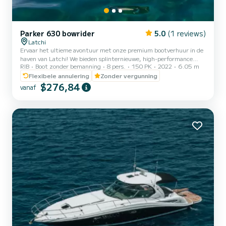
Parker 630 bowrider
5.0
(1 reviews)
Latchi
Ervaar het ultieme avontuur met onze premium bootverhuur in de
haven van Latchi! We bieden splinternieuwe, high-performance
RIB
Boot zonder bemanning
8 pers.
150 PK
2022
6.05 m
speedboten, volledig uitgerust met moderne voorzieningen en
essentiële veiligheidsuitrusting. Of je nu op zoek bent naar sensatie
Flexibele annulering
Zonder vergunning
of ontspanning, onze topkwaliteit boten garanderen een
$276,84
vanaf
onvergetelijke dag op het water. De bootverhuur is beschikbaar
voor periodes variërend van 2 tot 6 uur, en je kunt de tijd kiezen
die het beste bij je voorkeuren past. PARKER 630 BOWRIDER D...