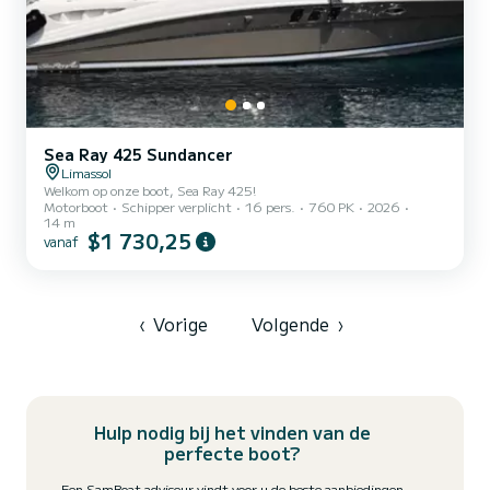
Sea Ray 425 Sundancer
Limassol
Welkom op onze boot, Sea Ray 425!
Motorboot
Schipper verplicht
16 pers.
760 PK
2026
14 m
$1 730,25
vanaf
‹
Vorige
Volgende
›
Hulp nodig bij het vinden van de
perfecte boot?
Een SamBoat adviseur vindt voor u de beste aanbiedingen