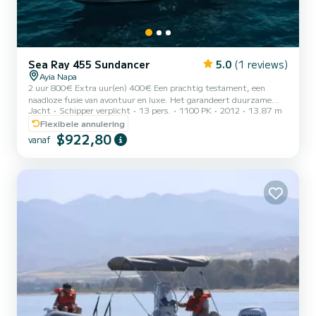
Sea Ray 455 Sundancer
5.0
(1 reviews)
Ayia Napa
2 uur 800€ Extra uur(en) 400€ Een prachtig testament, een
naadloze fusie van avontuur en luxe. Het garandeert duurzame
Jacht
Schipper verplicht
13 pers.
1100 PK
2012
13.87 m
reizen, adembenemende zonsondergangen en gekoesterde
herinneringen, en zet een nieuw hoogtepunt in maritieme normen.
Flexibele annulering
Deze weelderige retraite belooft een blijvende parel te worden in
$922,80
vanaf
het tapijt van ervaringen van uw leven. Belangrijke opmerking: -
cruise van een hele dag (duur 8 uur), flexibele in-/uitchecktijd -
schipper en brandstof inbegrepen -aanbieding gratis champagne,...