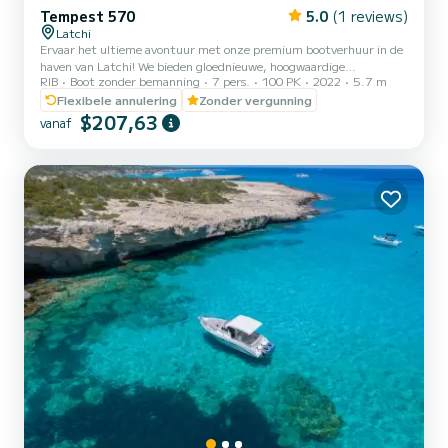
Tempest 570
5.0
(1 reviews)
Latchi
Ervaar het ultieme avontuur met onze premium bootverhuur in de
haven van Latchi! We bieden gloednieuwe, hoogwaardige
RIB
Boot zonder bemanning
7 pers.
100 PK
2022
5.7 m
speedboten, volledig uitgerust met moderne voorzieningen en
essentiële veiligheidsuitrusting. Of u nu op zoek bent naar sensatie
Flexibele annulering
Zonder vergunning
of ontspanning, onze hoogwaardige boten garanderen een
$207,63
vanaf
onvergetelijke dag op het water. De bootverhuur is beschikbaar
voor periodes variërend van 2 tot 6 uur, en u kunt de tijd kiezen die
het beste bij uw voorkeuren past. Tempest 570 Easy Line | De
Tempe...