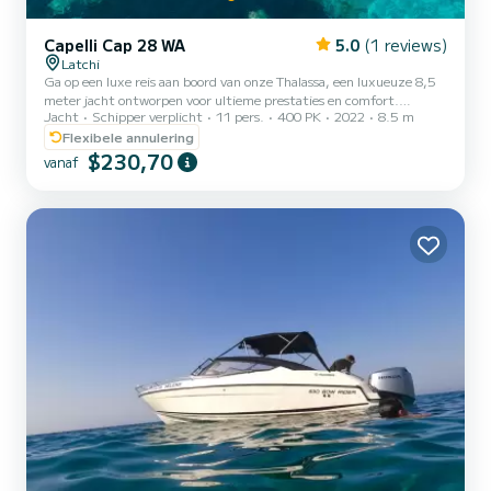
Capelli Cap 28 WA
5.0
(1 reviews)
Latchi
Ga op een luxe reis aan boord van onze Thalassa, een luxueuze 8,5
meter jacht ontworpen voor ultieme prestaties en comfort.
Jacht
Schipper verplicht
11 pers.
400 PK
2022
8.5 m
Ontdek de adembenemende Blauwe Lagune en Akamas tijdens een
all-inclusive luxe jachttrip, met een professionele kapitein, inclusief
Flexibele annulering
brandstof, frisdranken, snorkelmaskers en reddingsvesten voor een
$230,70
vanaf
perfecte dag op zee. Thalassa is ontworpen om plaats te bieden aan
maximaal 11 gasten, inclusief de professionele kapitein, voor een
intieme en exclusieve ervaring op het water....