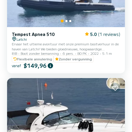
Tempest Apnea 510
5.0
(1 reviews)
Latchi
Ervaar het ultieme avontuur met onze premium bootverhuur in de
haven van Latchi! We bieden gloednieuwe, hoogwaardige
RIB
Boot zonder bemanning
6 pers.
80 PK
2022
5.1 m
speedboten, volledig uitgerust met moderne voorzieningen en
essentiële veiligheidsuitrusting. Of je nu op zoek bent naar
Flexibele annulering
Zonder vergunning
spanning of ontspanning, onze hoogwaardige boten garanderen een
$149,96
vanaf
onvergetelijke dag op het water. De bootverhuur is beschikbaar
voor duur van 2 tot 6 uur en je kunt de tijd kiezen die het beste bij
je voorkeuren past. Tempest Apnea 510. De Tempest Apnea 510 is
ee...