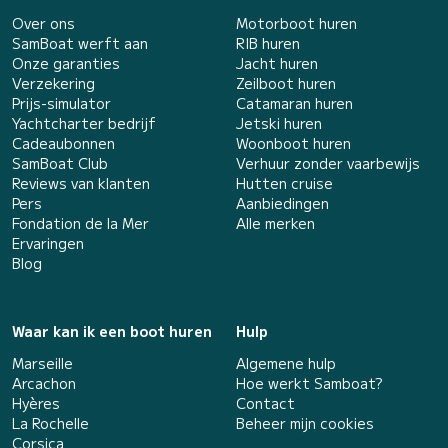
Over ons
Motorboot huren
SamBoat werft aan
RIB huren
Onze garanties
Jacht huren
Verzekering
Zeilboot huren
Prijs-simulator
Catamaran huren
Yachtcharter bedrijf
Jetski huren
Cadeaubonnen
Woonboot huren
SamBoat Club
Verhuur zonder vaarbewijs
Reviews van klanten
Hutten cruise
Pers
Aanbiedingen
Fondation de la Mer
Alle merken
Ervaringen
Blog
Waar kan ik een boot huren
Hulp
Marseille
Algemene hulp
Arcachon
Hoe werkt Samboat?
Hyères
Contact
La Rochelle
Beheer mijn cookies
Corsica