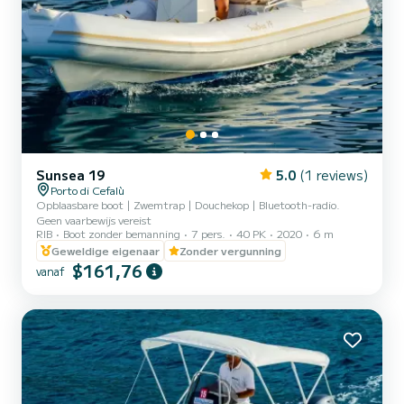
Sunsea 19
5.0
(1 reviews)
Porto di Cefalù
Opblaasbare boot | Zwemtrap | Douchekop | Bluetooth-radio.
Geen vaarbewijs vereist
RIB
Boot zonder bemanning
7 pers.
40 PK
2020
6 m
Geweldige eigenaar
Zonder vergunning
$161,76
vanaf