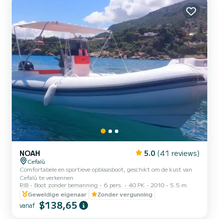
NOAH
5.0
(41 reviews)
Cefalù
Comfortabele en sportieve opblaasboot, geschikt om de kust van
Cefalù te verkennen
RIB
Boot zonder bemanning
6 pers.
40 PK
2010
5.5 m
Geweldige eigenaar
Zonder vergunning
$138,65
vanaf