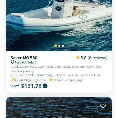
Saver MG 580
5.0
(6 reviews)
Porto di Cefalù
Opblaasbare boot, Zwemtrap, douchekop, bluetooth radio. Geen
vaarbewijs nodig
RIB
Boot zonder bemanning
8 pers.
40 PK
2020
5.8 m
Geweldige eigenaar
Zonder vergunning
$161,76
vanaf