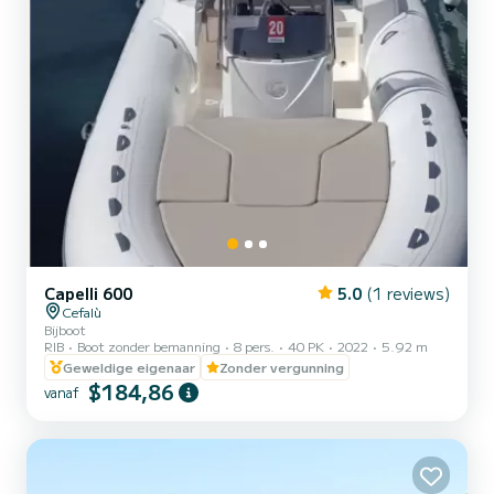
Capelli 600
5.0
(1 reviews)
Cefalù
Bijboot
RIB
Boot zonder bemanning
8 pers.
40 PK
2022
5.92 m
Geweldige eigenaar
Zonder vergunning
$184,86
vanaf