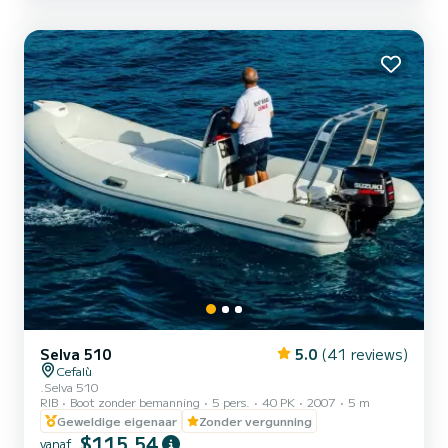
Selva 510
5.0
(41 reviews)
Cefalù
.Selva 510
RIB
Boot zonder bemanning
5 pers.
40 PK
2007
5 m
Geweldige eigenaar
Zonder vergunning
$115,54
vanaf