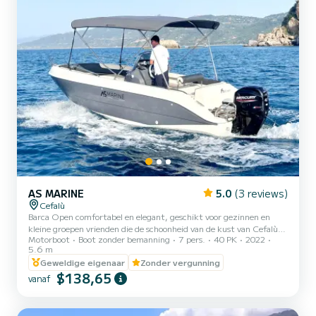
AS MARINE
5.0
(3 reviews)
Cefalù
Barca Open comfortabel en elegant, geschikt voor gezinnen en
kleine groepen vrienden die de schoonheid van de kust van Cefalù
Motorboot
Boot zonder bemanning
7 pers.
40 PK
2022
willen ontdekken
5.6 m
Geweldige eigenaar
Zonder vergunning
$138,65
vanaf