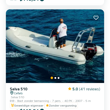
Selva 510
5.0
(41 reviews)
Cefalù
.Selva 510
RIB
Boot zonder bemanning
7 pers.
40 PK
2007
5 m
Geweldige eigenaar
Zonder vergunning