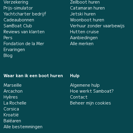
Verzekering
Zeilboot huren
Prijs-simulator
Catamaran huren
Yachtcharter bedrijf
Jetski huren
Cadeaubonnen
Woonboot huren
SamBoat Club
Verhuur zonder vaarbewijs
Reviews van klanten
Hutten cruise
Pers
Aanbiedingen
Fondation de la Mer
Alle merken
Ervaringen
Blog
Waar kan ik een boot huren
Hulp
Marseille
Algemene hulp
Arcachon
Hoe werkt Samboat?
Hyères
Contact
La Rochelle
Beheer mijn cookies
Corsica
Kroatië
Baléaren
Alle bestemmingen