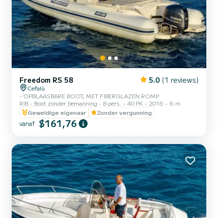
Freedom RS 58
5.0
(1 reviews)
Cefalù
- OPBLAASBARE BOOT, MET FIBERGLAZEN ROMP
RIB
Boot zonder bemanning
8 pers.
40 PK
2016
6 m
Geweldige eigenaar
Zonder vergunning
$161,76
vanaf