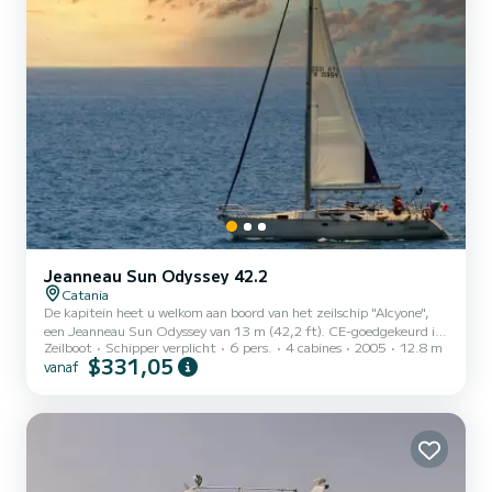
Jeanneau Sun Odyssey 42.2
Catania
De kapitein heet u welkom aan boord van het zeilschip "Alcyone",
een Jeanneau Sun Odyssey van 13 m (42,2 ft). CE-goedgekeurd in
Zeilboot
Schipper verplicht
6 pers.
4 cabines
2005
12.8 m
klasse A (oceaan) en kan 10 personen vervoeren (inclusief de
$331,05
vanaf
bemanning), in klasse C 14 personen inclusief de bemanning. De
boot heeft 4 hutten, twee tweepersoonskamers in het achterschip,
één eigenaarshut kamer in de boeg en één (dubbel in de boeg,
gereserveerd voor de bemanning). Twee badkamers met douche,
tweepitskeuken met gasoven en cockpitkoelkast. Een grote midd...