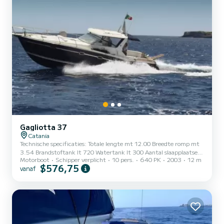
Gagliotta 37
Catania
Technische specificaties: Totale lengte mt 12.00 Breedte romp mt
3.54 Brandstoftank lt 720 Watertank lt 300 Aantal slaapplaatsen
Motorboot
Schipper verplicht
10 pers.
640 PK
2003
12 m
2+2 Snelle internetverbinding Stereo-installatie Clarion 2
$576,75
vanaf
Mercruiser TD-motoren van 320 pk Cruisesnelheid knopen 25 -
max 32 Generator en boegschroef Interieur Een tweepersoonshut
met Smart TV Comfortabele en uitgeruste eethoek, met een tafel
voor 4 personen die kan worden omgebouwd tot een Frans bed
Ruime keukenunit met minikoelkast, gootsteen en gasfornuis Beide
r...