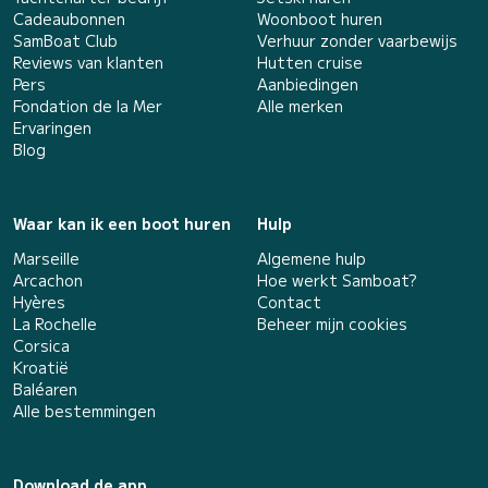
Cadeaubonnen
Woonboot huren
SamBoat Club
Verhuur zonder vaarbewijs
Reviews van klanten
Hutten cruise
Pers
Aanbiedingen
Fondation de la Mer
Alle merken
Ervaringen
Blog
Waar kan ik een boot huren
Hulp
Marseille
Algemene hulp
Arcachon
Hoe werkt Samboat?
Hyères
Contact
La Rochelle
Beheer mijn cookies
Corsica
Kroatië
Baléaren
Alle bestemmingen
Download de app