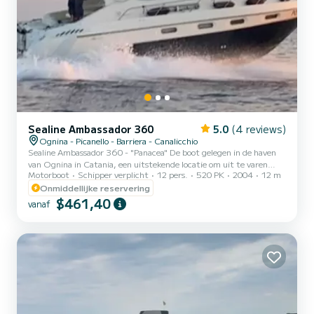
Sealine Ambassador 360
5.0
(4 reviews)
Ognina - Picanello - Barriera - Canalicchio
Sealine Ambassador 360 - "Panacea" De boot gelegen in de haven
van Ognina in Catania, een uitstekende locatie om uit te varen
Motorboot
Schipper verplicht
12 pers.
520 PK
2004
12 m
naar de eilanden Ortigia, Taormina en Acitrezza. De betoverende
boot met 10 zitplaatsen die Ik presenteer u dat het een wonder van
Onmiddellijke reservering
de zee is, een synthese van comfort, stijl en ongeëvenaarde luxe.
$461,40
vanaf
Dit elegante schip is een waar kunstwerk van nautische kunst,
klaar om uw zintuigen te vangen en u een onvergetelijke ervaring
te bieden te midden van het oneindige blauw van d...