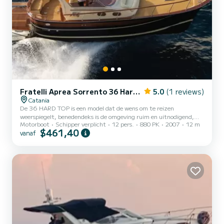
Fratelli Aprea Sorrento 36 Hard Top
5.0
(1 reviews)
Catania
De 36 HARD TOP is een model dat de wens om te reizen
weerspiegelt, benedendeks is de omgeving ruim en uitnodigend,
Motorboot
Schipper verplicht
12 pers.
880 PK
2007
12 m
het dek is eenvoudig maar elegant, het grote teakhouten zonnedek
$461,40
vanaf
is toegevoegd aan de comfortabele boeg- en achterstevenstoelen,
wat doet denken aan de traditie van Sorrento Gozzi. Een boot die
de eenvoud en schoonheid van de mediterrane plaatsen
weerspiegelt.