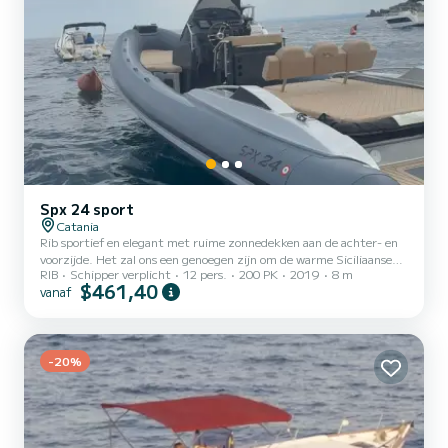
Spx 24 sport
Catania
Rib sportief en elegant met ruime zonnedekken aan de achter- en
voorzijde. Het zal ons een genoegen zijn om de warme Siciliaanse
RIB
Schipper verplicht
12 pers.
200 PK
2019
8 m
gastvrijheid te bieden terwijl we langs de prachtige kust van
$461,40
vanaf
Catania varen en het imposante Etna-vulkaan en de legendarische
Cycloopse kust bewonderen. Excursies kunnen u meenemen naar
het bezoek van Giardini Naxos op het prachtige Isola Bella, waar u
kunt zwemmen en Siciliaanse specialiteiten kunt proeven. We
stellen ook een bezoek voor aan de betoverende baai van Br...
-20%