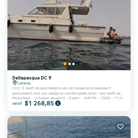
Dellapasqua DC 9
Catania
Il DC 9 heeft de geschiedenis van de Italiaanse scheepvaart
gemarkeerd met zijn veilige en comfortabele lijnen. Het heeft een
Motorboot
Schipper verplicht
8 pers.
440 PK
1990
11 m
ruim dek met een grote achterplank om te genieten van de open
$1 268,85
vanaf
lucht in totale veiligheid. De centrale dinette heeft twee
comfortabele banken en een complete keukenblok. Een
comfortabele badkamer en twee hutten voor de nacht completeren
deze prachtige boot. Het grote zonnedek biedt plaats aan 4/5
personen en een Flybridge vanwaar je een prachtig uitzicht hebt
tijdens het v...