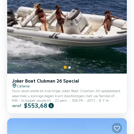
Joker Boat Clubman 26 Special
Catania
Huur deze snelle en krachtige Joker Boat Clubman 26 opblaasboot
waarmee u zonnige dagen kunt doorbrengen met uw familie of
RIB
Schipper verplicht
22 pers.
300 PK
2011
8.7 m
vrienden. De Jokerboat is uitgerust met een comfortabel zonnedek
$553,68
vanaf
op de boeg waar u kunt liggen en bruinen, terwijl u in het midden
een praktische stuurconsole en nog een zonnedek op het
achterschip vindt, ook met kussens. Dankzij de grote afmetingen
garandeert hij u comfort en veiligheid onder alle weers- en
zeeomstandigheden. De bijboot is uitgerust met 1 krachtige en
nieuw...