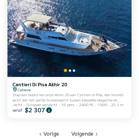
Cantieri Di Pisa Akhir 20
Catania
Stap aan boord van onze Akhir 20 van Cantieri di Pisa, een houten
jacht dat het perfecte evenwicht tussen klassieke elegantie en
Jacht
Schipper verplicht
16 pers.
2400 PK
1986
20.3 m
modern comfort vertegenwoordigt. Vaar tussen de Eolische
$2 307
vanaf
Eilanden, UNESCO-werelderfgoed en bakermat van de meest
authentieke mediterrane charme, voor een meerdaagse cruise langs
vulkanische landschappen, kristalheldere wateren en
adembenemende zonsondergangen. Vanaf de oostelijke kust van
Sicilië voert de reis langs Lipari, met zijn puimsteengroeven en
‹
Vorige
Volgende
›
levendige avonde...