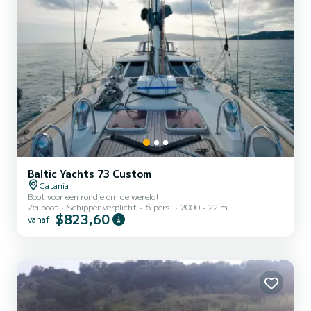
Baltic Yachts 73 Custom
Catania
Boot voor een rondje om de wereld!
Zeilboot
Schipper verplicht
6 pers.
2000
22 m
$823,60
vanaf