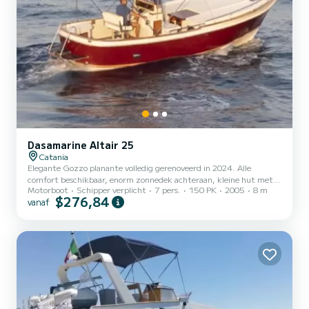
Dasamarine Altair 25
Catania
Elegante Gozzo planante volledig gerenoveerd in 2024. Alle
comfort beschikbaar, enorm zonnedek achteraan, kleine hut met
Motorboot
Schipper verplicht
7 pers.
150 PK
2005
8 m
twee slaapplaatsen, zwemplateau achteraan om in zee te
$276,84
vanaf
zwemmen met handige ladder, dek douche, ruime luifel om te
beschermen tegen de zon