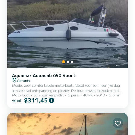
Aquamar Aquacab 650 Sport
Catania
Mooie, zeer comfortabele motorboot, ideaal voor een heerlijke dag
aan zee, vol ontspanning en plezier. De tour omvat; bezoek aan de
Motorboot
Schipper verplicht
6 pers.
40 PK
2010
6.5 m
grotten van Ulysses en ga vervolgens verder richting het
$311,45
vanaf
Normandische kasteel (Acicastello) en het Lachea-eiland
(Acitrezza)