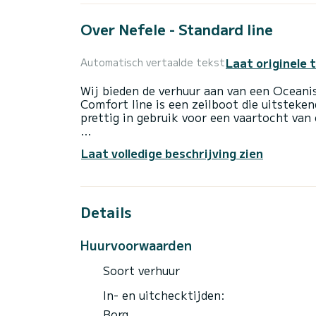
Over Nefele - Standard line
Laat originele 
Automatisch vertaalde tekst
Wij bieden de verhuur aan van een Oceanis
Comfort line is een zeilboot die uitsteken
prettig in gebruik voor een vaartocht van
De boot beschikt over 4 comfortabele hu
Laat volledige beschrijving zien
een totale lengte van 15 meter is dit uw
op het water in de omgeving van Castiglio
Voor uw comfort heeft Nefele - Comfort 
Details
Deze boot is uitgerust met een rolgrootze
uitrusting: Autopilot, Boegschroef, Elektri
Huurvoorwaarden
Neem contact met ons op voor een offerte
Soort verhuur
In- en uitchecktijden:
Borg