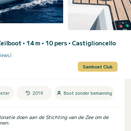
Zeilboot • 14 m • 10 pers •
Castiglioncello
iews)
Samboat Club
eter
2019
Boot zonder bemanning
donatie doen aan de Stichting van de Zee om de
nen.