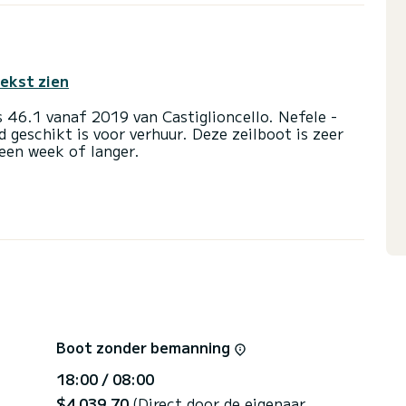
tekst zien
 46.1 vanaf 2019 van Castiglioncello. Nefele -
d geschikt is voor verhuur. Deze zeilboot is zeer
 een week of langer.
tten en een bootcapaciteit van 10 personen. Met
 beste bondgenoot voor een buitengewone vakantie
ncello
line 4 met douche
il en een rolgenua. Het beschikt over de volgende
sche lier.
, u zult begeleid door een SamBoat-expert voor
Boot zonder bemanning
18:00 / 08:00
$4 039,70
(Direct door de eigenaar