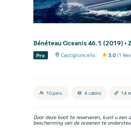
Bénéteau Oceanis 46.1 (2019)
• 
Castiglioncello
3.0
(1 Rev
Pro
10 pers.
4 cabins
14 m
Door deze boot te reserveren, kunt u een 
bescherming van de oceanen te ondersteu