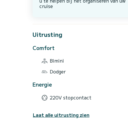
u te helpen bij het organiseren van uw
cruise
Uitrusting
Comfort
Bimini
Dodger
Energie
220V stopcontact
Laat alle uitrusting zien