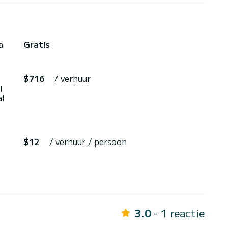
a
Gratis
$716
/ verhuur
l
al
$12
/ verhuur / persoon
3.0
- 1 reactie