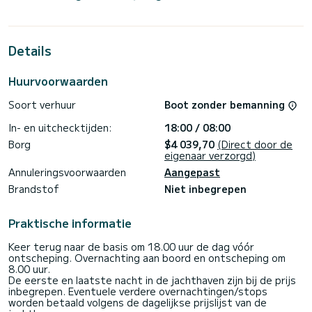
14 meter is dit uw beste bondgenoot voor een
buitengewone vakantie op het water in de omgeving van
Castiglioncello
Details
Voor uw comfort heeft Alphard er 2 met douche< br>
Deze boot is uitgerust met een rolgrootzeil en een
rolgenua. Het beschikt over de volgende uitrusting:
Huurvoorwaarden
Autopilot, Boegschroef, Luidsprekers, Hekdouche, Lier
elektrisch< /b>.
Soort verhuur
Boot zonder bemanning
Neem contact met ons op voor een offerte, u wordt
In- en uitchecktijden:
18:00 / 08:00
begeleid door een SamBoat-expert voor uw
Borg
$4 039,70
(Direct door de
eigenaar verzorgd)
Annuleringsvoorwaarden
Aangepast
Brandstof
Niet inbegrepen
Praktische informatie
Keer terug naar de basis om 18.00 uur de dag vóór
ontscheping. Overnachting aan boord en ontscheping om
8.00 uur.
De eerste en laatste nacht in de jachthaven zijn bij de prijs
inbegrepen. Eventuele verdere overnachtingen/stops
worden betaald volgens de dagelijkse prijslijst van de