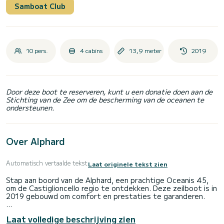
Samboat Club
10 pers.
4 cabins
13,9 meter
2019
Door deze boot te reserveren, kunt u een donatie doen aan de
Stichting van de Zee om de bescherming van de oceanen te
ondersteunen.
Over Alphard
Automatisch vertaalde tekst
Laat originele tekst zien
Stap aan boord van de Alphard, een prachtige Oceanis 45,
om de Castiglioncello regio te ontdekken. Deze zeilboot is in
2019 gebouwd om comfort en prestaties te garanderen.
De boot heeft 4 comfortabele hutten en een
Laat volledige beschrijving zien
bootcapaciteit van 10 personen. Met een totale lengte van