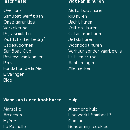
Informatie
Wat kan ik huren
Over ons
Motorboot huren
SamBoat werft aan
RIB huren
Onze garanties
Jacht huren
Verzekering
Zeilboot huren
Prijs-simulator
Catamaran huren
Yachtcharter bedrijf
Jetski huren
Cadeaubonnen
Woonboot huren
SamBoat Club
Verhuur zonder vaarbewijs
Reviews van klanten
Hutten cruise
Pers
Aanbiedingen
Fondation de la Mer
Alle merken
Ervaringen
Blog
Waar kan ik een boot huren
Hulp
Marseille
Algemene hulp
Arcachon
Hoe werkt Samboat?
Hyères
Contact
La Rochelle
Beheer mijn cookies