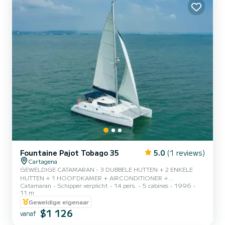
Fountaine Pajot Tobago 35
5.0
(1 reviews)
Cartagena
GEWELDIGE CATAMARAN - 3 DUBBELE HUTTEN + 2 ENKELE
HUTTEN + 1 HOOFDKAMER + AIRCONDITIONER +
Catamaran
Schipper verplicht
14 pers.
5 cabines
1996
VISUITRUSTING + SNORKELUITRUSTING
11 m
Geweldige eigenaar
$1 126
vanaf