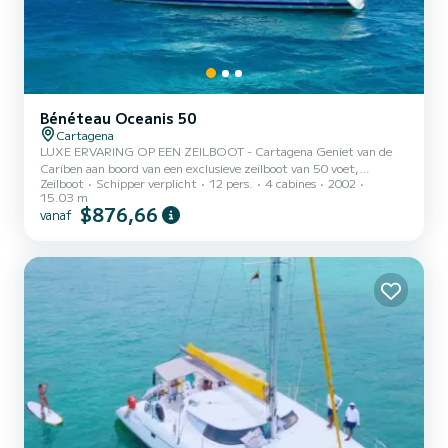
Bénéteau Oceanis 50
Cartagena
LUXE ERVARING OP EEN ZEILBOOT - Cartagena Geniet van de
Cariben aan boord van een exclusieve zeilboot van 50 voet,
Zeilboot
Schipper verplicht
12 pers.
4 cabines
2002
ontworpen om comfort, privacy en onvergetelijke momenten op
15.03 m
zee te bieden. Geen gedeelde tour, maar je eigen privézeilboot met
$876,66
vanaf
persoonlijke service, ideaal voor koppels, gezinnen of exclusieve
groepen. INCLUSIEF: Ontbijt, lunch en diner aan boord bereid
Drankjes inbegrepen Snorkeluitrusting en vinnen Professionele
bemanning Ruime en comfortabele ruimtes om te ontspannen...