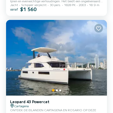
lijnen en evenwichtige verhoudingen. Het biedt een ongeëvenaarde
Jacht
Schipper verplicht
30 pers.
1828 PK
2003
18.9 m
zeilervaring, benadrukt door zijn ruime flybridge op het bovendek,
$1 560
vanaf
die panoramisch uitzicht biedt op de zee horizon. Het vaartuig
heeft een slank en ruim ontwerp, met royale buitenruimtes voor
ultiem plezier. De prijs is voor maximaal 15 personen. Indien er
meer personen zijn, moeten er extra passagiers worden
toegevoegd. Volledige dagtour: van 9:00 uur tot 17:00 uur (...
Leopard 43 Powercat
Cartagena
ONTDEK DE EILANDEN CARTAGENA EN ROSARIO OP DEZE