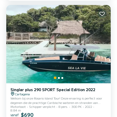
Singlar plus 290 SPORT Special Edition 2022
Cartagena
Welkom bij onze Rosario Island Tour! Deze ervaring is perfect voor
degenen die de prachtige Caribische wateren en stranden van
Motorboot
Schipper verplicht
8 pers.
300 PK
2022
Colombia willen verkennen. (Privéboot) We zullen ons avontuur
8.84 m
beginnen door je op te halen bij de Nautical Club vanaf 8:30am. Van
$690
vanaf
daaruit zullen we koers zetten naar de Rosario-eilanden, een groep