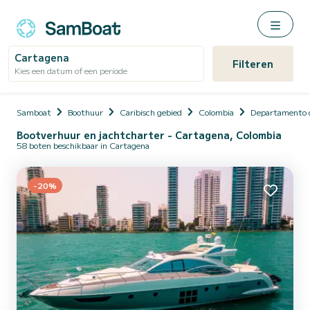
Cartagena
Filteren
Kies een datum of een periode
Samboat
Boothuur
Caribisch gebied
Colombia
Departamento d
Bootverhuur en jachtcharter - Cartagena, Colombia
58 boten beschikbaar in Cartagena
-20%