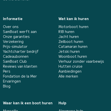
Informatie
Wat kan ik huren
Over ons
Motorboot huren
SamBoat werft aan
RIB huren
Onze garanties
Jacht huren
Verzekering
Zeilboot huren
Prijs-simulator
Catamaran huren
Yachtcharter bedrijf
Jetski huren
Cadeaubonnen
Woonboot huren
SamBoat Club
Verhuur zonder vaarbewijs
Reviews van klanten
Hutten cruise
Pers
Aanbiedingen
Fondation de la Mer
Alle merken
Ervaringen
Blog
Waar kan ik een boot huren
Hulp
Marseille
Algemene hulp