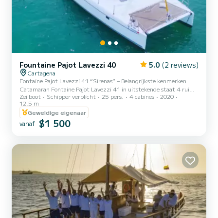
Fountaine Pajot Lavezzi 40
5.0
(2 reviews)
Cartagena
Fontaine Pajot Lavezzi 41 “Sirenas” – Belangrijkste kenmerken
Catamaran Fontaine Pajot Lavezzi 41 in uitstekende staat 4 ruime
Zeilboot
Schipper verplicht
25 pers.
4 cabines
2020
en geventileerde tweepersoonshutten 2 complete badkamers
12.5 m
Airconditioning aan boord Binnen- en buiten eethoek in de kuip
Geweldige eigenaar
Groot zonnedek op het voordek voor rust en ontspanning Twee
$1 500
nieuwe Yanmar-motoren van 40 PK (hoog rendement en veiligheid)
vanaf
Onberispelijke zeilgarderobe voor stabiele en comfortabele
navigatie Ideaal voor groepen, families en premium ervaringen in
Cartag...