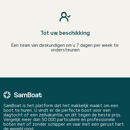
Tot uw beschikking
Een team van deskundigen om u 7 dagen per week te
ondersteunen
SamBoat is het platform dat het makkelijk maakt om een
boot te huren. U vindt er de perfecte boot voor een
dagtocht of een zeilvakantie, en dit tegen de beste prijs.
Vergelijk meer dan 50 000 particuliere en professionele
boten met of zonder schipper en vaar met een gerust hart
de wereld rond.