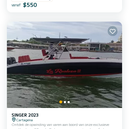
eilanden, Cholon, Baru, Playa Blanca, Party-eilanden. Geweldig
$550
vanaf
stereosysteem.
SINGER 2023
Cartagena
Ontdek de opwinding van varen aan boord van onze exclusieve