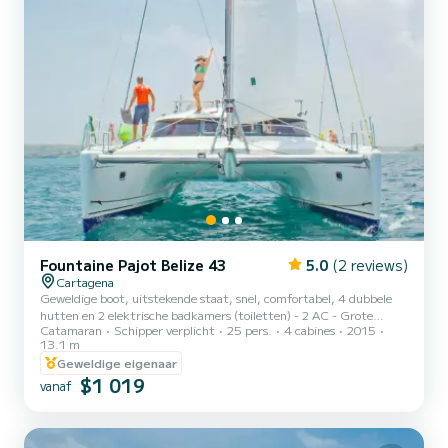
Fountaine Pajot Belize 43
5.0
(2 reviews)
Cartagena
Geweldige boot, uitstekende staat, snel, comfortabel, 4 dubbele
hutten en 2 elektrische badkamers (toiletten) - 2 AC - Grote
Catamaran
Schipper verplicht
25 pers.
4 cabines
2015
ruimtes
13.1 m
Geweldige eigenaar
$1 019
vanaf