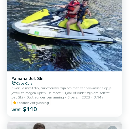
Yamaha Jet Ski
Cape Coral
Over Je moet 16 jaar of ouder zijn om met een volwassene op je
jetski te mogen rijden. Je moet 18 jaar of ouder zijn om zelf te
Jet Ski
Boot zonder bemanning
3 pers.
2023
3.14 m
huren of te rijden. Elke jetski kan maximaal 3 passagiers vervoeren,
maximaal gecombineerd gewicht 450 lbs. Er moet een
Zonder vergunning
huurovereenkomst worden ondertekend en ingevuld voordat je het
$110
vanaf
water op gaat. Als een bestuurder in 1988 of later is geboren, moet
hij/zij een cursus bootveiligheid volgen die in je bevestigingsmail
staat. Meer informatie Reddingsvesten zijn inbegre...