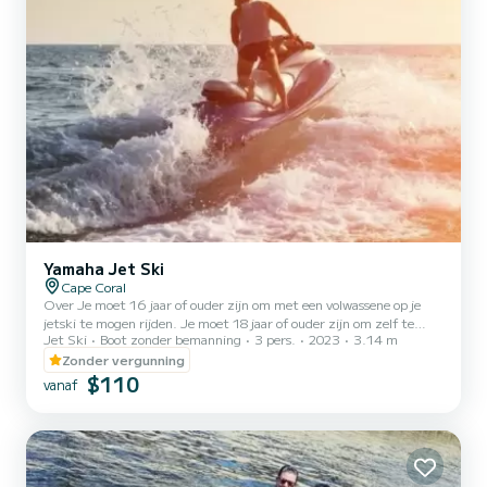
Yamaha Jet Ski
Cape Coral
Over Je moet 16 jaar of ouder zijn om met een volwassene op je
jetski te mogen rijden. Je moet 18 jaar of ouder zijn om zelf te
Jet Ski
Boot zonder bemanning
3 pers.
2023
3.14 m
huren of te rijden. Elke jetski kan maximaal 3 passagiers vervoeren,
maximaal gecombineerd gewicht 450 lbs. Er moet een
Zonder vergunning
huurovereenkomst worden ondertekend en ingevuld voordat je het
$110
vanaf
water op gaat. Als een bestuurder in 1988 of later is geboren, moet
hij/zij een cursus bootveiligheid volgen die in je bevestigingsmail
staat. Meer informatie Reddingsvesten zijn inbegre...