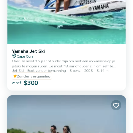
Yamaha Jet Ski
Cape Coral
Over Je moet 16 jaar of ouder zijn om met een volwassene op je
jetski te mogen rijden. Je moet 18 jaar of ouder zijn om zelf te
Jet Ski
Boot zonder bemanning
3 pers.
2023
3.14 m
huren of te rijden. Elke jetski kan maximaal 3 passagiers vervoeren,
maximaal gecombineerd gewicht 450 lbs. Er moet een
Zonder vergunning
huurovereenkomst worden ondertekend en ingevuld voordat je het
$300
vanaf
water op gaat. Als een bestuurder in 1988 of later is geboren, moet
hij/zij een cursus bootveiligheid volgen die in je bevestigingsmail
staat. Meer informatie Reddingsvesten zijn inbegre...