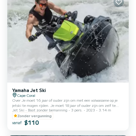
Yamaha Jet Ski
Cape Coral
Over Je moet 16 jaar of ouder zijn om met een volwassene op je
jetski te mogen rijden. Je moet 18 jaar of ouder zijn om zelf te
Jet Ski
Boot zonder bemanning
3 pers.
2023
3.14 m
huren of te rijden. Elke jetski kan maximaal 3 passagiers vervoeren,
maximaal gecombineerd gewicht 450 lbs. Er moet een
Zonder vergunning
huurovereenkomst worden ondertekend en ingevuld voordat je het
$110
vanaf
water op gaat. Als een bestuurder in 1988 of later is geboren, moet
hij/zij een cursus bootveiligheid volgen die in je bevestigingsmail