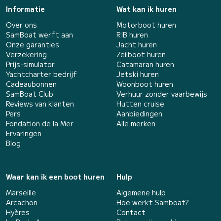
Informatie
Wat kan ik huren
Over ons
Motorboot huren
SamBoat werft aan
RIB huren
Onze garanties
Jacht huren
Verzekering
Zeilboot huren
Prijs-simulator
Catamaran huren
Yachtcharter bedrijf
Jetski huren
Cadeaubonnen
Woonboot huren
SamBoat Club
Verhuur zonder vaarbewijs
Reviews van klanten
Hutten cruise
Pers
Aanbiedingen
Fondation de la Mer
Alle merken
Ervaringen
Blog
Waar kan ik een boot huren
Hulp
Marseille
Algemene hulp
Arcachon
Hoe werkt Samboat?
Hyères
Contact