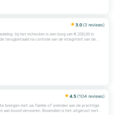
3.0
(3 reviews)
e terugbetaald na controle van de integriteit van de
uele schade, verlies van boorduitrusting of het niet
mogelijk om een parasol en een koeltas aan te vragen (indien beschikbaar bij...
4.5
(104 reviews)
e brengen met uw familie of vrienden aan de prachtige
n aan boord vervoeren. Bovendien is het uitgerust met