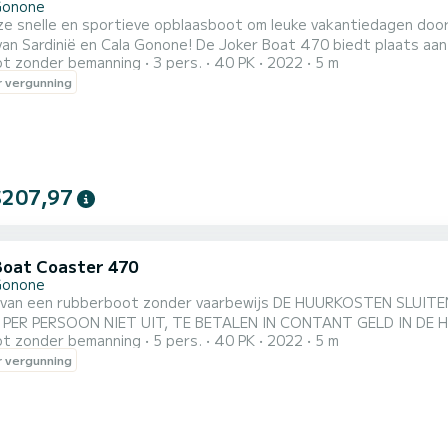
Gonone
e snelle en sportieve opblaasboot om leuke vakantiedagen door
onone! De Joker Boat 470 biedt plaats aan maximaal 4 personen aan boord. Bovendien is hij uitgerust
t zonder bemanning
3 pers.
40 PK
2022
5 m
 buitenboordmotor van 40 pk en kan daarom ook worden gehuurd z
 vergunning
$207,97
Boat Coaster 470
Gonone
berboot zonder vaarbewijs DE HUURKOSTEN SLUITEN DE ECOLOGISCHE BIJDRAGE VAN DE GOLF VAN OROSEI
 PER PERSOON NIET UIT, TE BETALEN IN CONTANT GELD IN DE 
t zonder bemanning
5 pers.
40 PK
2022
5 m
 vergunning