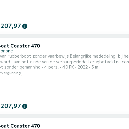
$207,97
Boat Coaster 470
Gonone
onder vaarbewijs Belangrijke mededeling: bij het inchecken is een borg van € 200,00 in contanten vereist.
wordt aan het einde van de verhuurperiode terugbetaald na cont
t zonder bemanning
4 pers.
40 PK
2022
5 m
e uitrusting. ------De borg dient ter garantie voor eventuele sch
 vergunning
verhuurvoorwaarden. NB Het is mogelijk om een parasol en koelt
$207,97
Boat Coaster 470