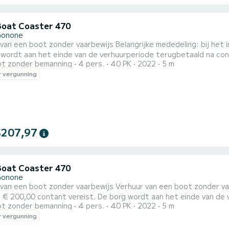
Boat Coaster 470
Gonone
er vaarbewijs Belangrijke mededeling: bij het inchecken is een borg van € 200,00 in contanten vereist.
wordt aan het einde van de verhuurperiode terugbetaald na cont
t zonder bemanning
4 pers.
40 PK
2022
5 m
-----De borg dient ter garantie voor eventuele schade, verlies v
 vergunning
verhuurvoorwaarden. NB Het is mogelijk om een parasol en koelt
$207,97
Boat Coaster 470
Gonone
er vaarbewijs Verhuur van een boot zonder vaarbewijs Belangrijke mededeling: bij het inchecken is een
 € 200,00 contant vereist. De borg wordt aan het einde van de 
t zonder bemanning
4 pers.
40 PK
2022
5 m
eit van de boot en de inventaris aan boord. ------De borg heeft a
 vergunning
of het niet naleve