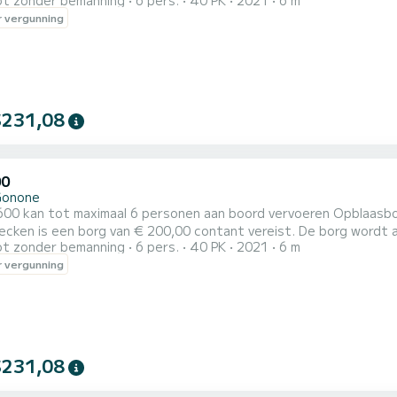
t zonder bemanning
6 pers.
40 PK
2021
6 m
pk buitenboordmotor en kan daarom gehuurd worden zonder dat u 
 vergunning
rderjarig te zijn! De CNC600 is voorzien van een zonnescherm, 
 om...
$231,08
00
Gonone
t maximaal 6 personen aan boord vervoeren Opblaasbootverhuur zonder vaarbewijs Belangrijke mededeling: bij
hecken is een borg van € 200,00 contant vereist. De borg wordt
t zonder bemanning
6 pers.
40 PK
2021
6 m
 van de integriteit van de opblaasboot en de uitrusting aan boor
 vergunning
$231,08