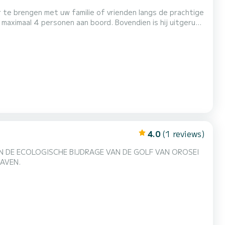
 te brengen met uw familie of vrienden langs de prachtige
onder dat u in het bezit bent van een vaarbewijs! U
moet alleen meerderjarig zijn! De Joker Boat 470 is voorzien van een zonnetent, zonnedek aan de boeg met kussens. NB: U...
4.0
(1 reviews)
HAVEN.