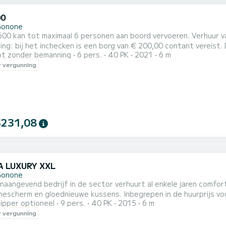
00
Gonone
ot maximaal 6 personen aan boord vervoeren. Verhuur van een rubberboot zonder vaarbewijs. Belangrijke
ng: bij het inchecken is een borg van € 200,00 contant vereist.
t zonder bemanning
6 pers.
40 PK
2021
6 m
aald na controle van de integriteit van de rubberboot en de uit
 vergunning
schade, verlies van uitrusting aan boord of het niet naleven van de verhuurvoorw
$231,08
 LUXURY XXL
Gonone
aangevend bedrijf in de sector verhuurt al enkele jaren comfor
escherm en gloednieuwe kussens. Inbegrepen in de huurprijs voo
ipper optioneel
9 pers.
40 PK
2015
6 m
. Als u een GEMMA XXL huurt, kunt u de hele GOLF VAN OROSEI 
 vergunning
vendien hebben onze rubberboten een gemakkelijke instapladder 
e water...