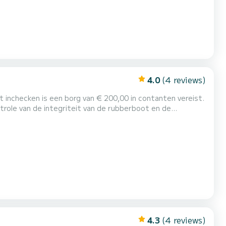
4.0
(4 reviews)
role van de integriteit van de rubberboot en de
ade, verlies van uitrusting of het niet naleven van de
as aan te vragen (indien beschikbaar bij het inchecken),...
4.3
(4 reviews)