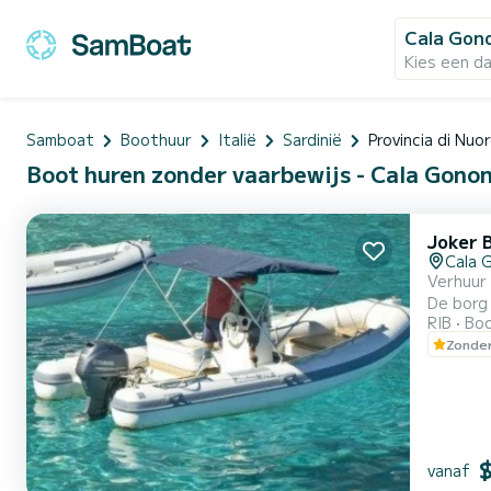
Cala Gon
Kies een d
Samboat
Boothuur
Italië
Sardinië
Provincia di Nuo
Boot huren zonder vaarbewijs - Cala Gonone
Joker 
Cala 
Verhuur van rubberboot z
De borg 
RIB
Boo
boorduit
Zonder
vanaf