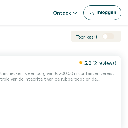
Inloggen
Ontdek
Toon kaart
5.0
(2 reviews)
role van de integriteit van de rubberboot en de
es van boorduitrusting of het niet naleven van de
 koeltas te huren (indien beschikbaar bij het inchecken), door een...