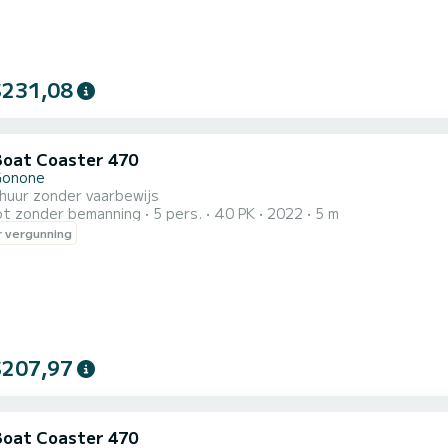
$231,08
Boat Coaster 470
Gonone
huur zonder vaarbewijs
t zonder bemanning
5 pers.
40 PK
2022
5 m
 vergunning
$207,97
Boat Coaster 470