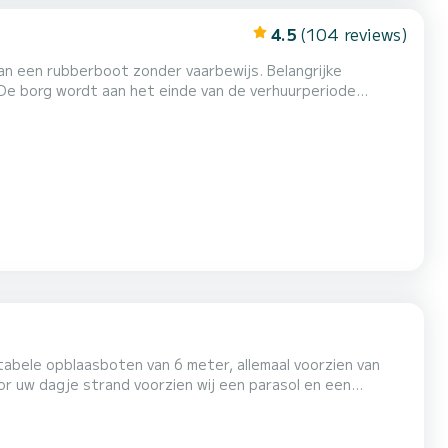
4.5
(104 reviews)
 De borg wordt aan het einde van de verhuurperiode
rusting aan boord. ------De borg dient ter garantie voor
aarden. NB Het is mogelijk om een
tabele opblaasboten van 6 meter, allemaal voorzien van
r uw dagje strand voorzien wij een parasol en een
bezoeken en stoppen bij de mooiste stranden langs de
voor het geval u besluit een duik te nemen in het