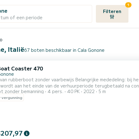
1
one
Filteren
atum of een periode
ro
, Italië
67 boten beschikbaar in Cala Gonone
Boat Coaster 470
Gonone
onder vaarbewijs Belangrijke mededeling: bij het inchecken is een borg van € 200,00 in contanten vereist.
wordt aan het einde van de verhuurperiode terugbetaald na cont
t zonder bemanning
4 pers.
40 PK
2022
5 m
rusting. De borg dient ter garantie voor eventuele schade, verli
 vergunning
verhuurvoorwaarden. Let op: het is mogelijk om een parasol en
$207,97