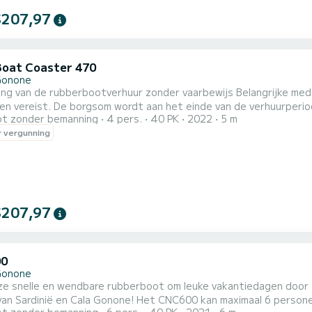
$207,97
Boat Coaster 470
Gonone
 rubberbootverhuur zonder vaarbewijs Belangrijke mededeling: bij het inchecken is een borg van € 200,00 in
n vereist. De borgsom wordt aan het einde van de verhuurperiod
t zonder bemanning
4 pers.
40 PK
2022
5 m
ot en de boorduitrusting. De borg dient ter garantie voor event
 vergunning
naleven van de verhuurvoorwaarden. Let op: het is 
$207,97
00
Gonone
ze snelle en wendbare rubberboot om leuke vakantiedagen door t
van Sardinië en Cala Gonone! Het CNC600 kan maximaal 6 persone