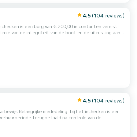
4.5
(104 reviews)
role van de integriteit van de boot en de uitrusting aan
an uitrusting aan boord of het niet naleven van de
as aan te vragen (indien beschikbaar bij het inchecken),...
4.5
(104 reviews)
verhuurperiode terugbetaald na controle van de
ls doel eventuele schade, verlies van inventaris aan boord
n van de verhuurvoorwaarden te waarborgen. Let op: het is mogelijk om een parasol en koeltas aan te...