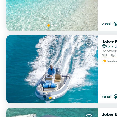
vanaf
Joker 
Cala 
Bootver
RIB
Boo
Zonder
vanaf
Joker 