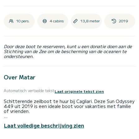
10 pers.
4 cabins
13,8 meter
2019
Door deze boot te reserveren, kunt u een donatie doen aan de
Stichting van de Zee om de bescherming van de oceanen te
ondersteunen.
Over Matar
Automatisch vertaalde tekst
Laat originele tekst zien
Schitterende zeilboot te huur bij Cagliari. Deze Sun Odyssey
449 uit 2019 is een ideale boot voor vakanties met familie
of vrienden.
De boot heeft 4 comfortabele hutten en een capaciteit
Laat volledige beschrijving zien
van de boot van 10 personen. Met een totale lengte van 14
meter is het uw beste bondgenoot voor een buitengewone
vakantie op het water in de buurt van Cagliari