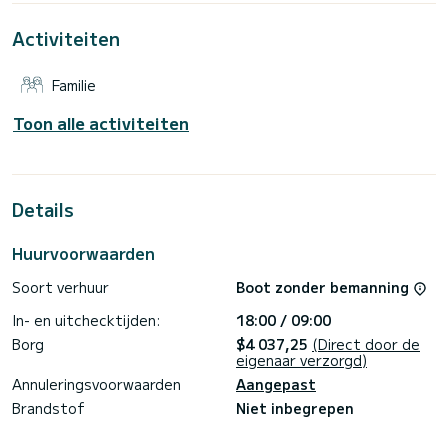
Deze Sun Odyssey 449 is uitgerust met 2 badkamers met
Activiteiten
douche.
Het heeft de volgende apparatuur: Automatische piloot,
Familie
Luidsprekers, Douche stern.
Wij nodigen u uit om rechtstreeks via het platform een
Toon alle activiteiten
offerte aan te vragen, wij zullen antwoorden met onze
Details
Huurvoorwaarden
Soort verhuur
Boot zonder bemanning
In- en uitchecktijden:
18:00 / 09:00
Borg
$4 037,25
(Direct door de
eigenaar verzorgd)
Annuleringsvoorwaarden
Aangepast
Brandstof
Niet inbegrepen