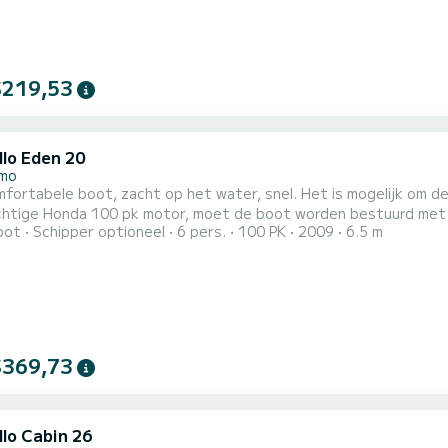
$219,53
llo Eden 20
emo
fortabele boot, zacht op het water, snel. Het is mogelijk om de 
htige Honda 100 pk motor, moet de boot worden bestuurd met ee
oot
Schipper optioneel
6 pers.
100 PK
2009
6.5 m
onnedek, koelkast, douche en wastafel. Refitting 2023.
$369,73
llo Cabin 26