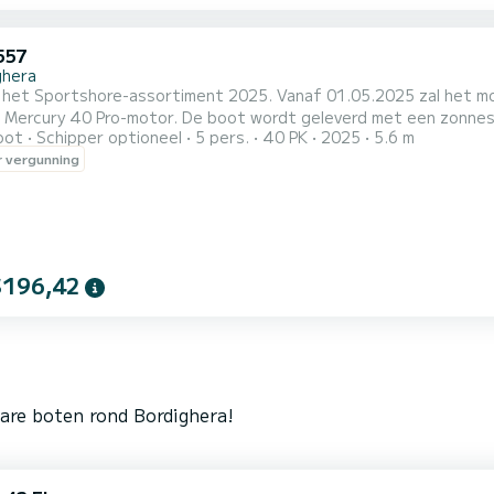
557
ghera
n het Sportshore-assortiment 2025. Vanaf 01.05.2025 zal het mo
 Mercury 40 Pro-motor. De boot wordt geleverd met een zonne
oot
Schipper optioneel
5 pers.
40 PK
2025
5.6 m
voorkant
 vergunning
$196,42
are boten rond Bordighera!