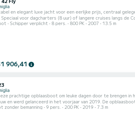
 42 Fly
iglia
bel en elegant luxe jacht voor een eerlijke prijs, centraal geleg
 Fly aan.
oot
Schipper verplicht
8 pers.
800 PK
2007
13.5 m
an dit luxe jacht met 2 dubbele hutten met in totaal 2 badkame
$1 906,41
23
iglia
eze prachtige opblaasboot om leuke dagen door te brengen in het gezelsch
 gelanceerd in het voorjaar van 2019. De opblaasboot wordt gekenmerkt door boeiende lijnen en uitzonderlijk
t zonder bemanning
9 pers.
200 PK
2019
7.3 m
tabel zonnedek met kussens om te ontspannen onder de zon. De bijboot
en praktische rijpositie met windscherm midscheeps. De hekbank