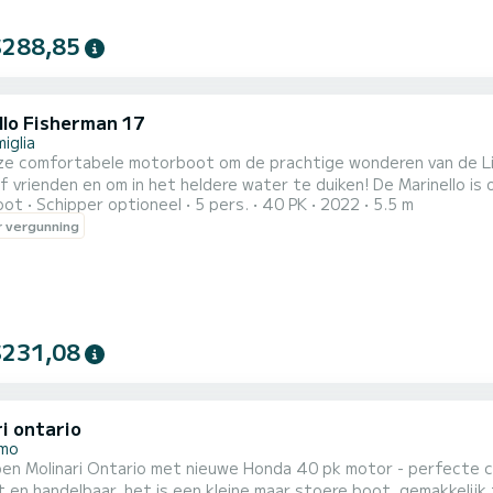
$288,85
llo Fisherman 17
iglia
ze comfortabele motorboot om de prachtige wonderen van de Li
n en om in het heldere water te duiken! De Marinello is ongeveer zes meter lang en biedt plaats aan maximaal 5
oot
Schipper optioneel
5 pers.
40 PK
2022
5.5 m
n mensen aan boord om een comfortabel verblijf te garanderen
 vergunning
rale rijpositie en een comfortabele bank aan de achterzijde, o
$231,08
i ontario
emo
en Molinari Ontario met nieuwe Honda 40 pk motor - perfecte co
en handelbaar, het is een kleine maar stoere boot, gemakkelijk 