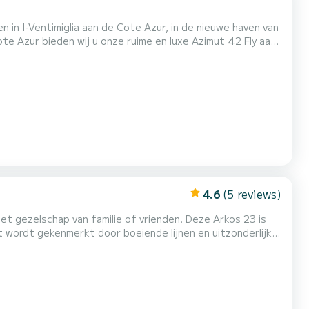
en in I-Ventimiglia aan de Cote Azur, in de nieuwe haven van
rs. Met 13,5 meter biedt het de perfecte mix van luxe en
comfort. Het hele complex maakt indruk met zijn elegante design en veel comfort. De indrukwekkende flybr...
4.6
(5 reviews)
ap van familie of vrienden. Deze Arkos 23 is
 heeft een opklapbare rugleuning waardoor deze indien