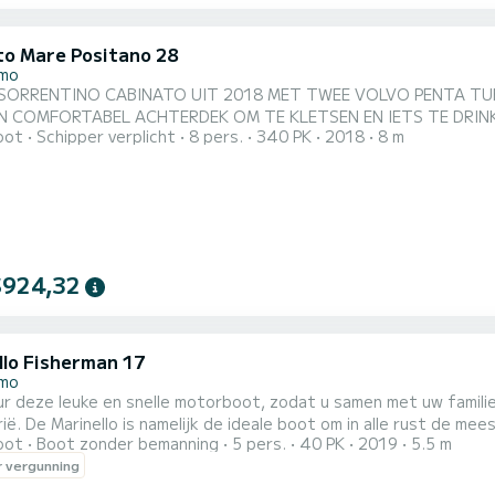
to Mare Positano 28
emo
SORRENTINO CABINATO UIT 2018 MET TWEE VOLVO PENTA TUR
N COMFORTABEL ACHTERDEK OM TE KLETSEN EN IETS TE DRIN
oot
Schipper verplicht
8 pers.
340 PK
2018
8 m
$924,32
llo Fisherman 17
emo
ur deze leuke en snelle motorboot, zodat u samen met uw familie
s van de Ligurische Rivièra en de Côte
oot
Boot zonder bemanning
5 pers.
40 PK
2019
5.5 m
reiken. In 30 minuten bent u in Menton of in 45 minuten in Monte Carlo. Aan boord vindt u een com
 vergunning
et kussens om te ontspannen en te zonnebaden, terwijl achterin