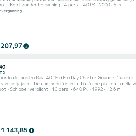
oot
Boot zonder bemanning
4 pers.
40 PK
2000
5 m
lle vrijheid wil ervaren, met de zekerheid en betrouwbaarheid v
 vergunning
 kiel biedt deze boot een uitstekende stabiliteit, zelfs in ruwe z
$207,97
 40
emo
40 "Fiki Fiki Day Charter Gourmet" unieke barca di queste dimensioni in grado di garantie van een
van megajacht. De commodità is infatti ciò che più conta nella vo
oot
Schipper verplicht
10 pers.
640 PK
1992
12.6 m
i danno la sensazione di a barca nuova; in perfecte staat met her
ar geleden werd ik verliefd op het klassieke kernvertrouwen, een
$1 143,85