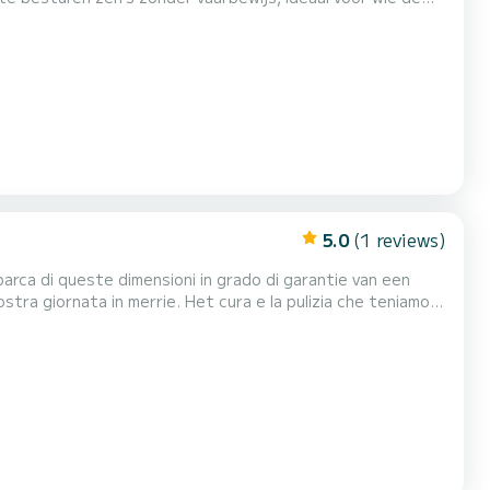
an een modern motor. Dankzij de goed geplaatste en
ee, terwijl zijn lichtheid en de kracht van de motor goe...
5.0
(1 reviews)
stra giornata in merrie. Het cura e la pulizia che teniamo a
inrichting in 2023. Ideaal voor een ander tipo di noleggio;
 sola coppia, mijn groep numer...