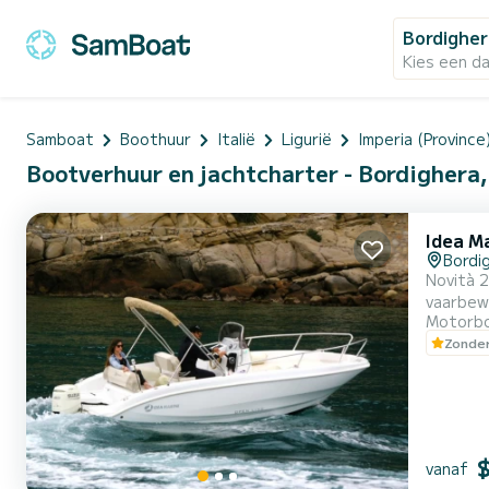
Bordighe
Kies een d
Samboat
Boothuur
Italië
Ligurië
Imperia (Province
Bootverhuur en jachtcharter - Bordighera, 
Idea M
Bordi
Novità 
vaarbewijs. Aan de voorkant is er een comfortabel zonnedek met kussens en achterin een 
Motorb
evenals een handig
Zonder
zonnescherm om
zeevaart
vanaf