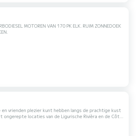
BODIESEL MOTOREN VAN 170 PK ELK. RUIM ZONNEDOEK
KEN.
 en vrienden plezier kunt hebben langs de prachtige kust
fortabel zonnedek
 een comfortabele zitplaats voor drie p...