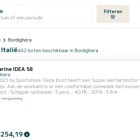
ra
Filteren
atum of een periode
)
Bordighera
Italië
462 boten beschikbaar in Bordighera
arine IDEA 58
ghera
2025 bij Sportshore. Deze boot heeft een Suzuki viertaktmotor
comfortabele zitplaats voor gasten,
oot
Schipper optioneel
5 pers.
40 PK
2018
5.8 m
e stuurpositie met een aparte stoel. Aan boord vindt u een 360w stereo-installatie, een douche, een handig
 vergunning
 u te beschermen tijdens de warmste uren van de dag. Ideaal voor korte en middellange afstanden. Uitstekende
...
$254,19