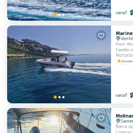
vanaf
Marine
Ventim
Huur de
familie of vriende
Motorb
persone
Zonder
een cent
heeft...
vanaf
Molinar
Sanr
Barca op
Compact 