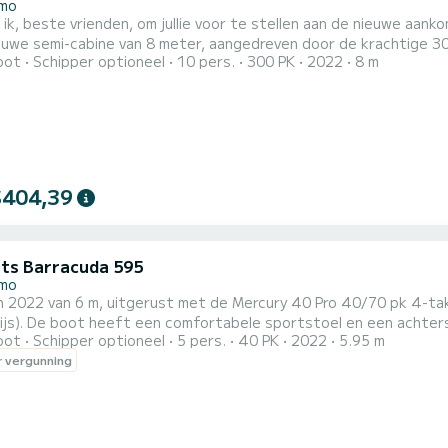
emo
 ik, beste vrienden, om jullie voor te stellen aan de nieuwe aan
euwe semi-cabine van 8 meter, aangedreven door de krachtige 30
oot
Schipper optioneel
10 pers.
300 PK
2022
8 m
nge/lange afstandsreizen. In de cabine zijn er 2+1 bedden, apar
ergootsteen, stereo-installatie, USB-aansluiting, 220 W stopco
chtersteven en éé...
$404,39
ts Barracuda 595
emo
n 2022 van 6 m, uitgerust met de Mercury 40 Pro 40/70 pk 4-ta
js). De boot heeft een comfortabele sportstoel en een achterst
oot
Schipper optioneel
5 pers.
40 PK
2022
5.95 m
op, Eco-GPS Simrad, Bluetooth-stereo, buitendouche. Aantrekkel
 vergunning
eit tijdens het varen, zelfs bij ruwer water. Het is ongetwijfel
...