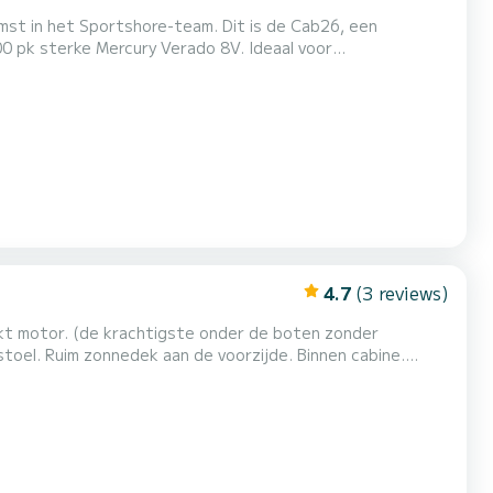
komst in het Sportshore-team. Dit is de Cab26, een
0 pk sterke Mercury Verado 8V. Ideaal voor
t toilet met douche, 2 gaspits kooktoestel,
ntact. In het buitengedeelte vindt u een groot zonnedek
4.7
(3 reviews)
kt motor. (de krachtigste onder de boten zonder
oel. Ruim zonnedek aan de voorzijde. Binnen cabine.
ijke boot met innovatieve romplijnen voor een betere
d de topboot van 2022 zonder vaarbewijs in de vloot van MD