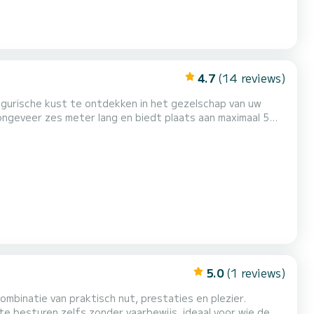
4.7
(14 reviews)
gurische kust te ontdekken in het gezelschap van uw
. Het heeft een groot zonnedek aan de boeg met kussens,
ok met kussens, voor maximaal drie personen. Verder
5.0
(1 reviews)
mbinatie van praktisch nut, prestaties en plezier.
te besturen zelfs zonder vaarbewijs, ideaal voor wie de