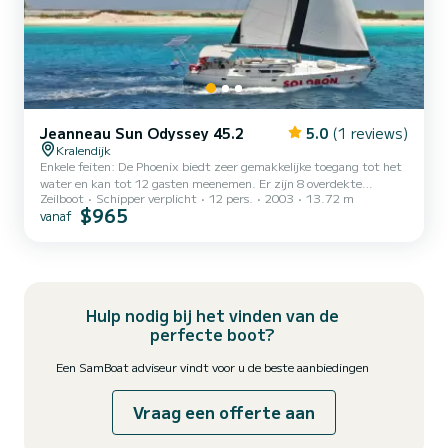
Jeanneau Sun Odyssey 45.2
5.0
(1 reviews)
Kralendijk
Enkele feiten: De Phoenix biedt zeer gemakkelijke toegang tot het
water en kan tot 12 gasten meenemen. Er zijn 8 overdekte
Zeilboot
Schipper verplicht
12 pers.
2003
13.72 m
zitplaatsen onder de bimini en 2 zitzakken op de boeg. Het schip
$965
vanaf
heeft een groot koelsysteem voor ijskoude drankjes, een dubbel
stuurwiel zodat gasten soepel kunnen zeilen, 1 gastentoilet en een
buitendouche. Op alle charters is roken en blootsvoets varen
verplicht. Ook zijn er zuurstof en een AED aan boord. De kapitein
is een RYA-gecertificeerde dagschipper, EHBO-er e...
Hulp nodig bij het vinden van de
perfecte boot?
Een SamBoat adviseur vindt voor u de beste aanbiedingen
Vraag een offerte aan