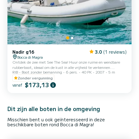
Nadir g16
3.0
(1 reviews)
Bocca di Magra
Ontdek de zee met See The Sea! Huur onze ruime en wendbare
rubberboot, ideaal om de kust in alle vrijheid te verkennen.
RIB
Boot zonder bemanning
6 pers.
40 PK
2007
5 m
Voorzien van een zonnedak, zonnedek en zwemtrap voor
gemakkelijke toegang tot de zee. Perfect voor groepen en families.
Zonder vergunning
Gratis parkeergelegenheid voor de ligplaats inbegrepen
$173,13
vanaf
Dit zijn alle boten in de omgeving
Misschien bent u ook geïnteresseerd in deze
beschikbare boten rond Bocca di Magra!