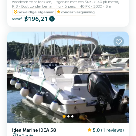
wonderen te ontdekken, uitgerust met een Suzuki 40 pk motor,
RIB
Boot zonder bemanning
6 pers.
40 PK
2000
5 m
geschikt voor 6 personen met bluetooth-radio, zonnetent, douche
en zwemtrap.
Geweldige eigenaar
Zonder vergunning
$196,21
vanaf
Idea Marine IDEA 58
5.0
(1 reviews)
Le Grazie