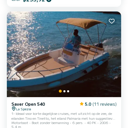
La Spezia Porto Mirabello, Lerici, S. Terenzo, enz. BRANDSTOF
NIET INBEGREPEN. Boot van het open typ...
Saver Open 540
5.0
(11 reviews)
La Spezia
1- Ideaal voor korte dagelijkse cruises, met uitzicht op de zee, de
eilanden Tino en Tinetto, het eiland Palmaria met hun suggestieve
Motorboot
Boot zonder bemanning
6 pers.
40 PK
2006
kliffen die uitkijken op de zee en zeegrotten, rots del Ferale, voor
5.4 m
bezoeken aan de karakteristieke dorpen zoals S. Terenzo, Lerici,