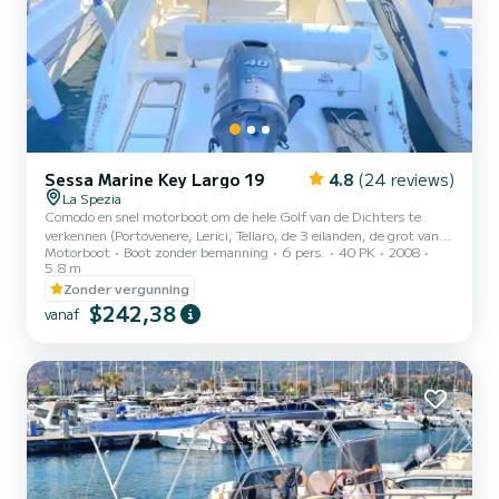
Sessa Marine Key Largo 19
4.8
(24 reviews)
La Spezia
Comodo en snel motorboot om de hele Golf van de Dichters te
verkennen (Portovenere, Lerici, Tellaro, de 3 eilanden, de grot van
Motorboot
Boot zonder bemanning
6 pers.
40 PK
2008
Byron en de grot van Fiascherino.) Ondanks dat de motor zeer snel
5.8 m
is, zijn de benzinekosten minimaal omdat het een motor van de
Zonder vergunning
laatste generatie is! De boot is gemakkelijk te besturen, zelfs voor
$242,38
beginners. BOVENDIEN IS ALLES AAN BOORD VAN DIVINA
vanaf
SPECIAAL VOORBEREID OM UW DAG OP ZEE TE
VERGEMAKKELIJKEN. IN FEITE ZIJN ZOWEL DE ZONNETENT
ALS HET ANKER AL GEREGELD VOOR UW...