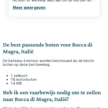
te maken! De boot is groot genoeg voor een
Meer weergeven
gezelschap van 10 volwassenen en iedereen kan
ergens op de boot ontspannen.
Ik zou je heel graag willen aanraden deze
boottocht te boeken, je zult er geen spijt van
De best passende boten voor Bocca di
Magra, Italië
De bateaux à moteur worden beschouwd als de beste
boten op deze bestemming.
1 zeilboot
18 motorboten
14 RIB
Heb ik een vaarbewijs nodig om te zeilen
naar Bocca di Magra, Italië?