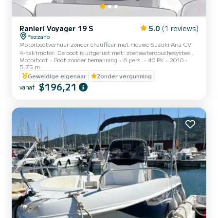
Ranieri Voyager 19 S
5.0
(1 reviews)
Fezzano
Motorbootverhuur zonder chauffeur met nieuwe Suzuki Aria CV
4-taktmotor. De boot is uitgerust met: zoetwaterdouchesysteem,
Motorboot
Boot zonder bemanning
6 pers.
40 PK
2010
luifel, Bluetooth-stereo, uitrusting binnen 3 mijl, zwemtrap.
5.75 m
Perfecte boot om een aangename dag door te brengen met
Geweldige eigenaar
Zonder vergunning
vrienden of familie op een van de meest suggestieve locaties in
$196,21
Ligurië.
vanaf