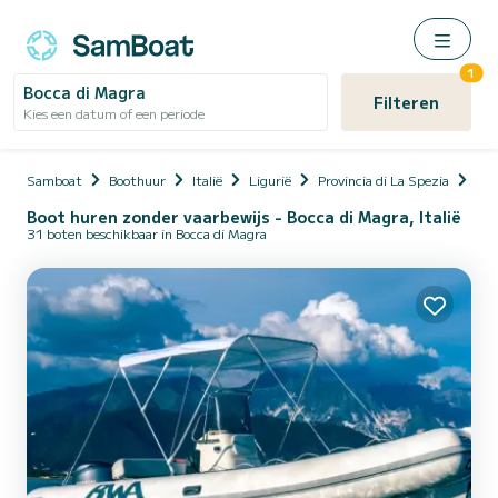
1
Bocca di Magra
Filteren
Kies een datum of een periode
Samboat
Boothuur
Italië
Ligurië
Provincia di La Spezia
Ame
Boot huren zonder vaarbewijs - Bocca di Magra, Italië
31 boten beschikbaar in Bocca di Magra