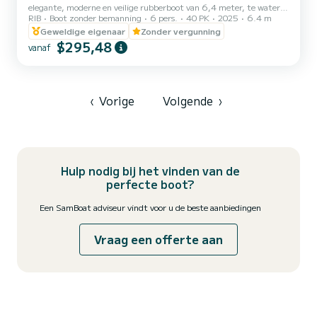
elegante, moderne en veilige rubberboot van 6,4 meter, te water
RIB
Boot zonder bemanning
6 pers.
40 PK
2025
6.4 m
gelaten in maart 2025, met ruime zonnedekken aan de voor- en
achterzijde voor maximaal comfort en ontspanning. De Salpa Soleil
Geweldige eigenaar
Zonder vergunning
20 is uitgerust met een 40 pk Mercury motor die ZONDER
$295,48
vanaf
VAARBREVET kan worden bestuurd. Dankzij de console met een
groot windscherm kun je genieten van aangenaam varen in elke
situatie. De stereo-installatie zal je tijdens de tour gezelschap
houden e...
‹
Vorige
Volgende
›
Hulp nodig bij het vinden van de
perfecte boot?
Een SamBoat adviseur vindt voor u de beste aanbiedingen
Vraag een offerte aan