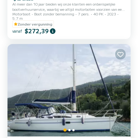
Al meer dan 10 jaar bieden wij onze klanten een onberispelijke
bootverhuurservice, waarbij we altijd motorboten voorzien van een
Motorboot
Boot zonder bemanning
7 pers.
40 PK
2023
moderne stijl en maximale betrouwbaarheid op zee. Kwaliteit,
5.7 m
betrouwbaarheid en service staan bij ons voorop. De boten zijn
Zonder vergunning
modern en allemaal compleet met kussens, zonnescherm, koelbox,
$272,39
douche, Bluetooth stereo en USB-lader, de motoren zijn allemaal
vanaf
betrouwbaar en van de nieuwste generatie. Kies voor de hoogste
kwaliteit en veiligheid om optimaal te genieten van elk m...