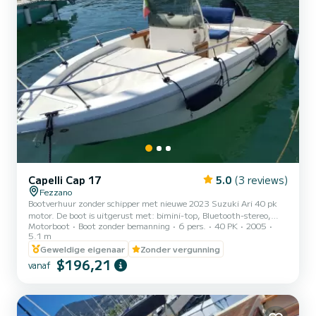
Capelli Cap 17
5.0
(3 reviews)
Fezzano
Bootverhuur zonder schipper met nieuwe 2023 Suzuki Ari 40 pk
motor. De boot is uitgerust met: bimini-top, Bluetooth-stereo,
Motorboot
Boot zonder bemanning
6 pers.
40 PK
2005
zoetwater douche, zwemtrap, lenspomp, kompas, USB-aansluiting
5.1 m
en zonnedek kussens voor. Op verzoek zijn snorkelmaskers
Geweldige eigenaar
Zonder vergunning
beschikbaar. Het is niet mogelijk om naar de Cinque Terre te varen.
$196,21
vanaf