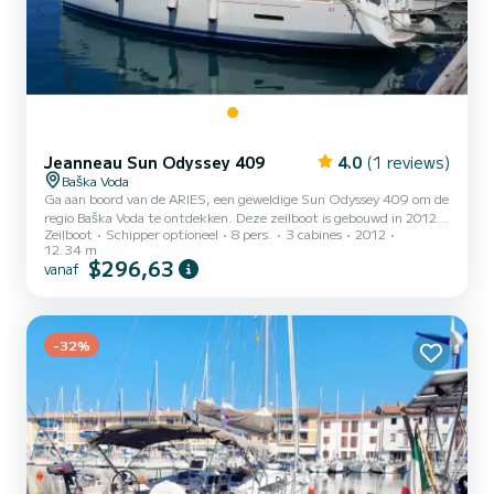
Jeanneau Sun Odyssey 409
4.0
(1 reviews)
Baška Voda
Ga aan boord van de ARIES, een geweldige Sun Odyssey 409 om de
regio Baška Voda te ontdekken. Deze zeilboot is gebouwd in 2012
Zeilboot
Schipper optioneel
8 pers.
3 cabines
2012
om volledig comfort en prestaties op zee te garanderen. De boot
12.34 m
heeft 3 volledig uitgeruste hut(ten) en een capaciteit van 8
$296,63
vanaf
personen. Met een totale lengte van 12 meter is dit uw beste
bondgenoot om een uitzonderlijke vakantie op het water door te
brengen in de omgeving van Baška Voda Deze Sun Odyssey 409 is
uitgerust met 2 koppen met een douche. Het heeft de volge...
-32%