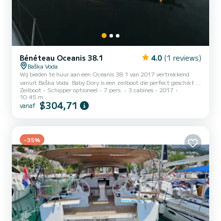
Bénéteau Oceanis 38.1
4.0
(1 reviews)
Baška Voda
Wij bieden te huur aan een Oceanis 38.1 van 2017 vertrekkend
vanuit Baška Voda. Baby Dory is een zeilboot die perfect geschikt is
Zeilboot
Schipper optioneel
7 pers.
3 cabines
2017
voor alle verhuur. Deze zeilboot is zeer aangenaam om te hanteren
10.45 m
voor een cruise van een week of langer. De boot heeft 3 volledig
$304,71
vanaf
uitgeruste hut(ten) en een capaciteit van 7 personen. Met een
totale lengte van 11 meter is het uw beste bondgenoot om een
uitzonderlijke vakantie op het water door te brengen in de
omgeving van Baška Voda Deze Oceanis 38.1 is uitgerust...
-35%