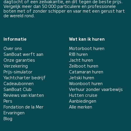
dagtocht of een zeilvakantie, en dit tegen de beste prijs.
Vergelijk meer dan 50 000 particuliere en professionele
boten met of zonder schipper en vaar met een gerust hart
de wereld rond.
Informatie
Wat kan ik huren
Over ons
Motorboot huren
SamBoat werft aan
RIB huren
Onze garanties
Jacht huren
Verzekering
Zeilboot huren
Prijs-simulator
Catamaran huren
Yachtcharter bedrijf
Jetski huren
Cadeaubonnen
Woonboot huren
SamBoat Club
Verhuur zonder vaarbewijs
Reviews van klanten
Hutten cruise
Pers
Aanbiedingen
Fondation de la Mer
Alle merken
Ervaringen
Blog