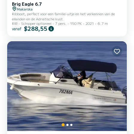
Brig Eagle 6.7
Makarska
Ribboot, perfect voor een familie-uitje en het verkennen van de
eilanden en de Adriatische kust.
RIB
Schipper optioneel
7 pers.
150 PK
2021
6.7 m
$288,55
vanaf