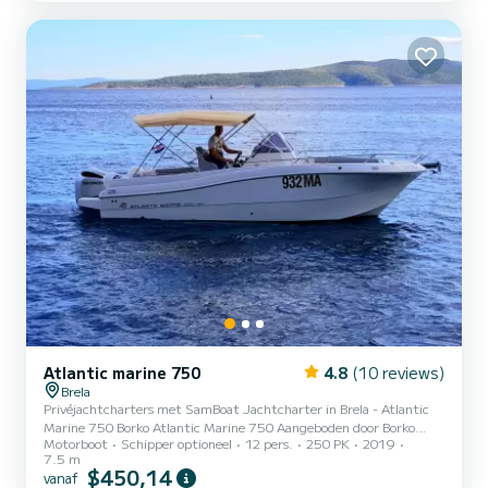
Atlantic Marine. Deze motorboot heeft een capaciteit van 12
personen, een eettafel en luifel, zodat gasten kunnen ontspa...
Atlantic marine 750
4.8
(10 reviews)
Brela
Privéjachtcharters met SamBoat Jachtcharter in Brela - Atlantic
Marine 750 Borko Atlantic Marine 750 Aangeboden door Borko
Motorboot
Schipper optioneel
12 pers.
250 PK
2019
Boot bestuurd door een professional - Met of zonder kapitein
7.5 m
Beschrijving van Borko's motorboot: Neem uw hele familie of een
$450,14
vanaf
groep vrienden mee op een onvergetelijke cruise rond de Makarska