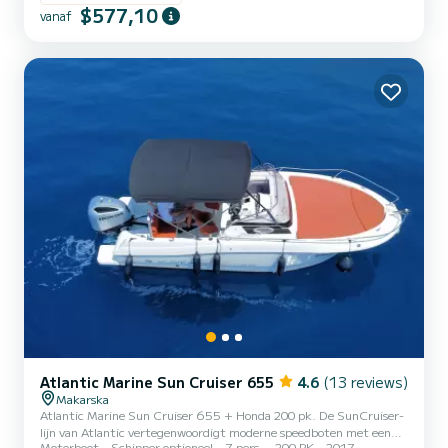
$577,10
vanaf
Atlantic Marine Sun Cruiser 655
4.6
(13 reviews)
Makarska
Atlantic Marine Sun Cruiser 655 + Honda 200 pk. De SunCruiser-
lijn van Atlantic vertegenwoordigt moderne speedboten met een
Motorboot
Schipper optioneel
7 pers.
200 PK
2017