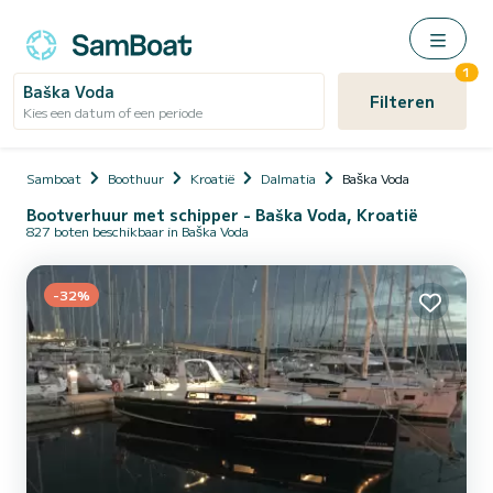
1
Baška Voda
Filteren
Kies een datum of een periode
Samboat
Boothuur
Kroatië
Dalmatia
Baška Voda
Bootverhuur met schipper - Baška Voda, Kroatië
827 boten beschikbaar in Baška Voda
-32%