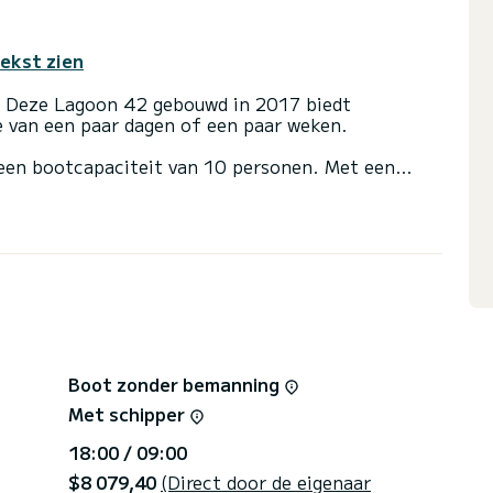
tekst zien
t. Deze Lagoon 42 gebouwd in 2017 biedt
se van een paar dagen of een paar weken.
een bootcapaciteit van 10 personen. Met een
te bondgenoot voor een buitengewone vakantie op
du Fort
 met douche
 grootzeil en een rolgenua. Het beschikt met name
ekdouche.
en voor elke offerteaanvraag, u wordt vergezeld
Boot zonder bemanning
Met schipper
18:00 / 09:00
$8 079,40
(Direct door de eigenaar