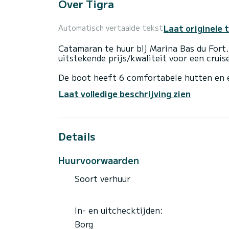
Over Tigra
Laat originele 
Automatisch vertaalde tekst
Catamaran te huur bij Marina Bas du For
uitstekende prijs/kwaliteit voor een crui
De boot heeft 6 comfortabele hutten en 
totale lengte van 13 meter is het uw bes
Laat volledige beschrijving zien
het water in de omgeving van Marina Bas 
Voor uw comfort heeft Tigra 4 toiletten
Details
Deze boot is uitgerust met een doorgelat
over de volgende uitrusting: Autopilot, D
Huurvoorwaarden
Aarzel niet om contact met ons op te nem
Soort verhuur
In- en uitchecktijden:
Borg