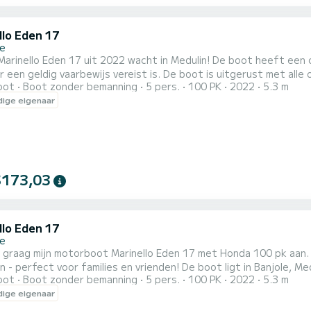
llo Eden 17
le
en 17 uit 2022 wacht in Medulin! De boot heeft een capaciteit voor 5 personen, met een 100 pk Honda-motor
 een geldig vaarbewijs vereist is. De boot is uitgerust met alle
oot
Boot zonder bemanning
5 pers.
100 PK
2022
5.3 m
nder vinden we een groot zonnedek, douche, bimini, USB-aansluiting. Op verzoek is het mogelijk om
ige eigenaar
tube te regelen voor 30 EUR per dag. Voor degenen
$173,03
llo Eden 17
le
 u graag mijn motorboot Marinello Eden 17 met Honda 100 pk aan
 families en vrienden! De boot ligt in Banjole, Medulin van waaruit u prachtige verborgen stranden en baaien
oot
Boot zonder bemanning
5 pers.
100 PK
2022
5.3 m
geving kunt bereiken. Als u tips of trucs nodig hebt, zal ik u de
ige eigenaar