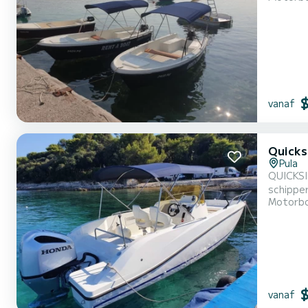
vanaf
Quicks
Pula
QUICKSI
schippe
Motorb
vanaf