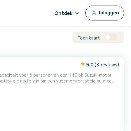
Inloggen
Ontdek
Toon kaart
5.0
(3 reviews)
 opties die nodig zijn om een supercomfortabele huur te
e
tige Istrië nog niet kennen, raden we aan om alle naburige plaatsen...