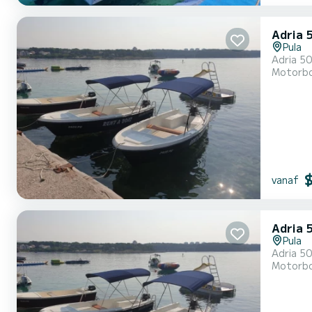
Adria 
Pula
Adria 5
Motorb
vanaf
Adria 
Pula
Adria 5
Motorb