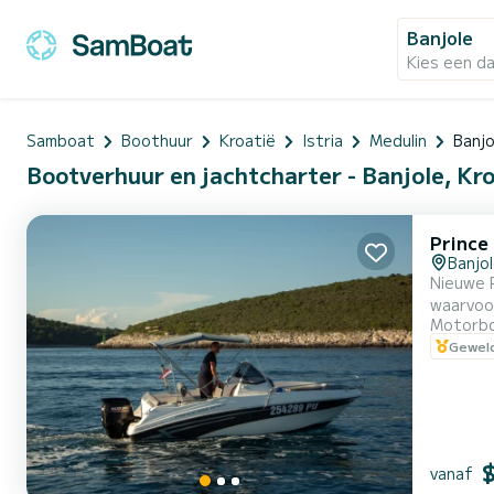
Banjole
Kies een d
Samboat
Boothuur
Kroatië
Istria
Medulin
Banjo
Bootverhuur en jachtcharter - Banjole, Kr
Prince
Banjo
Nieuwe Prince 555 O
waarvoor
Motorb
maken. Daarond
Geweld
vanaf