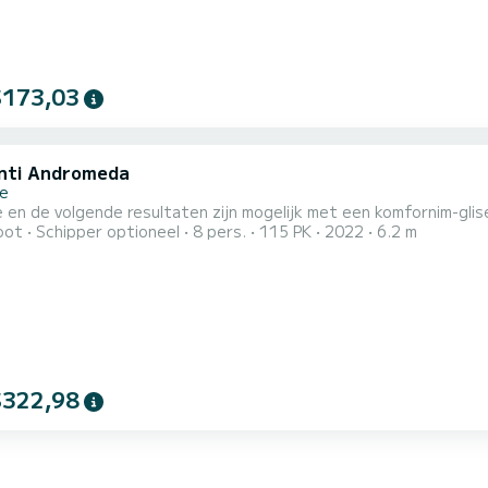
$173,03
nti Andromeda
le
e en de volgende resultaten zijn mogelijk met een komfornim-glis
oot
Schipper optioneel
8 pers.
115 PK
2022
6.2 m
$322,98