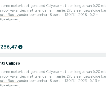
derne motorboot genaamd Calypso met een lengte van 6,20 m bie
voor vakanties met vrienden en familie. Dit is een geweldige kans voor u om K
oot
Boot zonder bemanning
8 pers.
130 PK
2018
6.2 m
en heeft een nieuwe 130 pk motor waarmee u in korte tijd uw fa
ige eigenaar
tform en een ruime cockpit waar u tijdens de cruise kunt geniet
.
$236,47
nti Calipso
derne motorboot genaamd Calypso met een lengte van 6,20 m bie
voor vakanties met vrienden en familie. Dit is een geweldige kans voor u om K
oot
Boot zonder bemanning
8 pers.
130 PK
2023
6.13 m
en heeft een nieuwe 130 pk motor waarmee u in korte tijd uw fa
ige eigenaar
tform en een ruime cockpit waar u tijdens de cruise kunt geniet
.