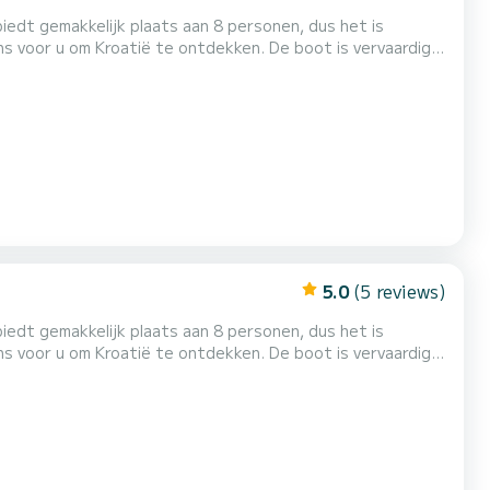
dt gemakkelijk plaats aan 8 personen, dus het is
roatië te ontdekken. De boot is vervaardigd
voriete bestemming kunt bereiken. U vindt er ook een
en en ontspannen. Op het dek zijn er biminitop voor
5.0
(5 reviews)
dt gemakkelijk plaats aan 8 personen, dus het is
roatië te ontdekken. De boot is vervaardigd
voriete bestemming kunt bereiken. U vindt er ook een
en en ontspannen. Op het dek zijn er biminitop voor