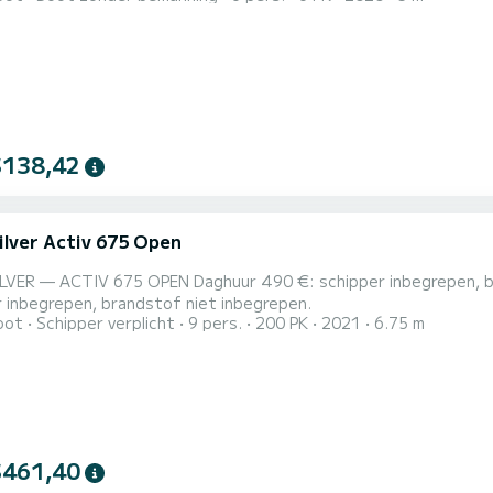
$138,42
ilver Activ 675 Open
LVER — ACTIV 675 OPEN Daghuur 490 €: schipper inbegrepen, br
r inbegrepen, brandstof niet inbegrepen.
oot
Schipper verplicht
9 pers.
200 PK
2021
6.75 m
$461,40