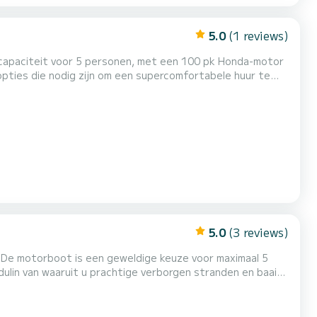
5.0
(1 reviews)
 opties die nodig zijn om een supercomfortabele huur te
 een sleepbare
 die het prachtige Istrië nog niet kennen, raden we aan om alle naburig...
5.0
(3 reviews)
. De motorboot is een geweldige keuze voor maximaal 5
ze tijdens het inchecken verstrekken. De boot is uitgerust
met bimini, GPS, dieptemeter, douche, alles wat u nodig heeft voor een perfecte dag op zee. Ik kan u een barebo...