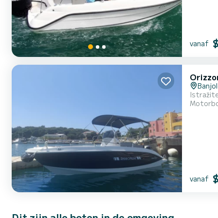
vanaf
Orizzo
Banjo
Istražit
Motorb
vanaf
Dit zijn alle boten in de omgeving