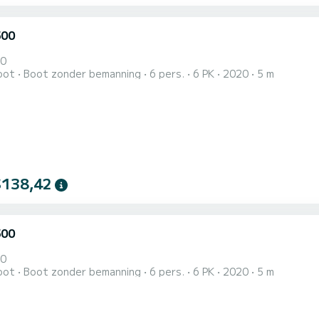
500
00
oot
Boot zonder bemanning
6 pers.
6 PK
2020
5 m
$138,42
500
00
oot
Boot zonder bemanning
6 pers.
6 PK
2020
5 m