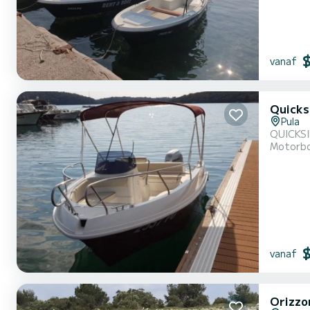
vanaf
Quicks
Pula
QUICKSI
Motorb
vanaf
Orizzo