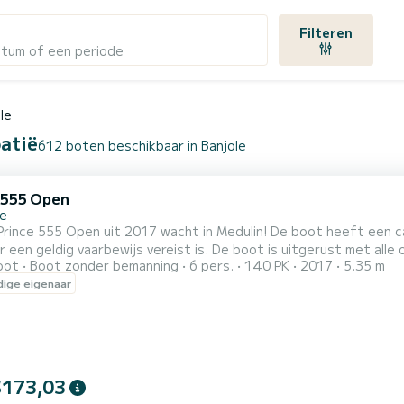
Filteren
atum of een periode
le
oatië
612 boten beschikbaar in Banjole
 555 Open
le
pen uit 2017 wacht in Medulin! De boot heeft een capaciteit voor 6 personen en een 140 pk Suzuki-motor
 een geldig vaarbewijs vereist is. De boot is uitgerust met alle
oot
Boot zonder bemanning
6 pers.
140 PK
2017
5.35 m
er vinden we een groot zonnedek, bimini, USB-aansluiting. Op aanvraag is het mogelijk om een sleepbare tube t
ige eigenaar
regelen voor 30 EUR per dag. Voor degenen die het prach
$173,03