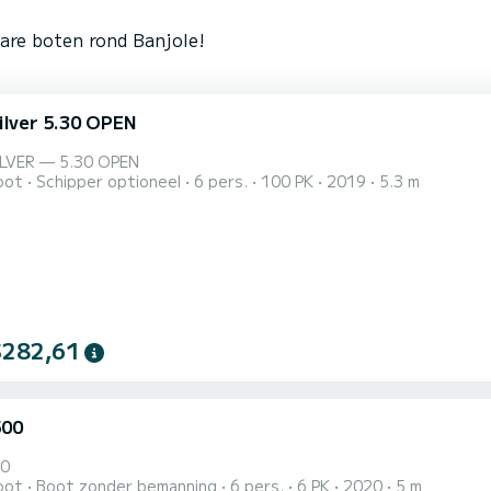
are boten rond Banjole!
ilver 5.30 OPEN
LVER — 5.30 OPEN
oot
Schipper optioneel
6 pers.
100 PK
2019
5.3 m
$282,61
500
00
oot
Boot zonder bemanning
6 pers.
6 PK
2020
5 m