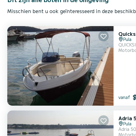
Misschien bent u ook geïnteresseerd in deze beschikb
Quicks
Pula
QUICKSI
Motorb
vanaf
Adria 
Pula
Adria 5
Motorb