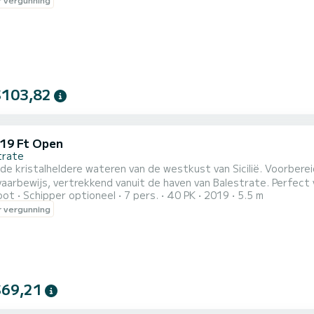
$103,82
 19 Ft Open
trate
e kristalheldere wateren van de westkust van Sicilië. Voorbere
aarbewijs, vertrekkend vanuit de haven van Balestrate. Perfect v
oot
Schipper optioneel
7 pers.
40 PK
2019
5.5 m
 om de prachtige westkust van Sicilië te verkennen, met krista
 vergunning
e route: Verken de prachtige kust van Castellammare del Golfo,
$69,21