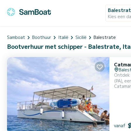
Balestra
Kies een d
Samboat
Boothuur
Italië
Sicilië
Balestrate
Bootverhuur met schipper - Balestrate, Ita
Catma
Bales
Ontdek Sicil
(PA), ee
Catama
wonderen
Onmisba
TONNARA
vanaf