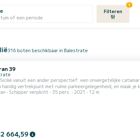
1
te
Filteren
atum of een periode
lië
316 boten beschikbaar in Balestrate
ran 39
trate
ië vanuit een ander perspectief: een onvergetelijke catamarantour! Stap aan boord vanuit de haven va
n handig vertrekpunt met ruime parkeergelegenheid, en maak je 
ran
Schipper verplicht
35 pers.
2021
12 m
 van de Siciliaanse kust, verken spectaculaire grotten en krista
re route: -CASTELLAMMARE DEL GOLFO: ontdek de beroemde grot
 E...
$2 664,59