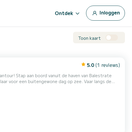
Inloggen
Ontdek
Toon kaart
5.0
(1 reviews)
n Balestrate
klaar voor een buitengewone dag op zee. Vaar langs de
lhelder water dat je sprakeloos zal achterlaten.
ten en de charme van een landschap zonder gelijke. -