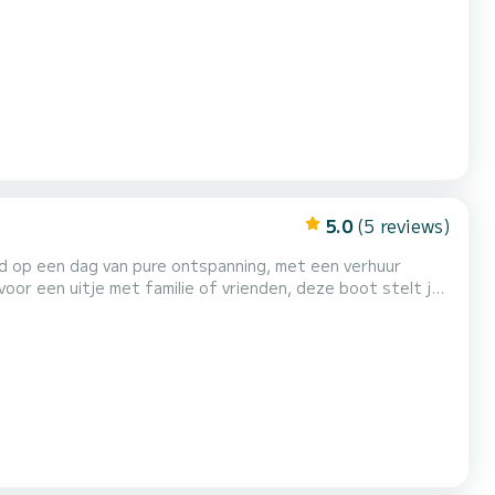
5.0
(5 reviews)
id op een dag van pure ontspanning, met een verhuur
oor een uitje met familie of vrienden, deze boot stelt je
lhelder water, adembenemende uitzichten en veel zon.
 met de pittoreske Tonnara di Scopello en zijn beroemde...