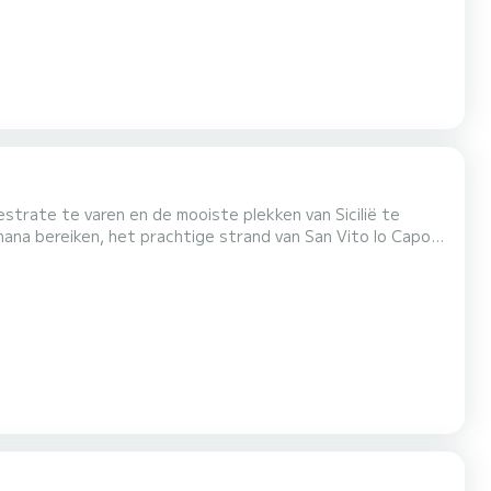
estrate te varen en de mooiste plekken van Sicilië te
nana bereiken, het prachtige strand van San Vito lo Capo,
n boord vindt u vers fruit en een fles prosecco. De
te bereiden en een goed glas frisse witte wijn a...