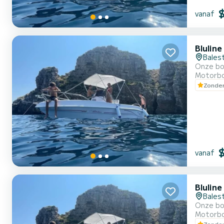
vanaf
Bluline
Bales
Onze bo
Motorb
Zonder
vanaf
Bluline
Bales
Onze bo
Motorb
Zonder