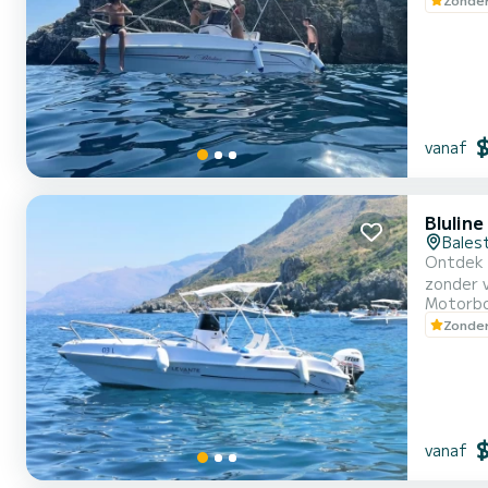
vanaf
Bluline
Bales
Ontdek d
zonder v
Motorb
in staat
Zonder
Onmisbar
vanaf