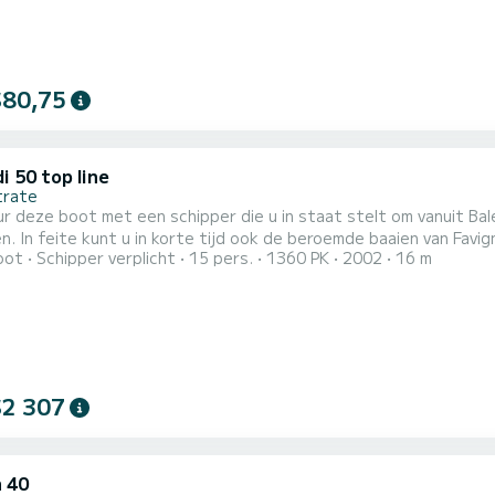
$80,75
i 50 top line
trate
ur deze boot met een schipper die u in staat stelt om vanuit Bal
. In feite kunt u in korte tijd ook de beroemde baaien van Favig
oot
Schipper verplicht
15 pers.
1360 PK
2002
16 m
verende Zingaro-reservaat en de prachtige Eolische eilanden. Aa
 zal enthousiast zijn om voor zijn gasten te koken, visgerechten 
$2 307
a 40