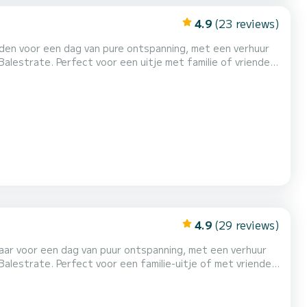
4.9
(23 reviews)
iden voor een dag van pure ontspanning, met een verhuur
Balestrate. Perfect voor een uitje met familie of vrienden,
rkennen, met kristalhelder water, adembenemende
astellammare del Golfo, met de pittoreske Tonnara di...
4.9
(29 reviews)
Balestrate. Perfect voor een familie-uitje of met vrienden,
rkennen, met kristalhelder water, adembenemende
htige kust van Castellammare del Golfo, met de pittoreske Ton...