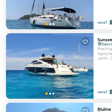
vanaf
Sunsee
Bales
Prachtig
typische
Jacht
hoogwaa
vanaf
Bluline