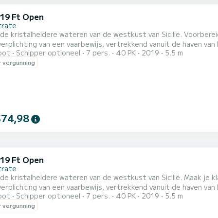
 19 Ft Open
trate
e kristalheldere wateren van de westkust van Sicilië. Voorbere
erplichting van een vaarbewijs, vertrekkend vanuit de haven van 
oot
Schipper optioneel
7 pers.
40 PK
2019
5.5 m
t stelt je in staat om de prachtige westkust van Sicilië te ve
 vergunning
en en veel zon. Onmisbare route: Verken de prachtige kust van C
$74,98
 19 Ft Open
trate
lheldere wateren van de westkust van Sicilië. Maak je klaar voor een dag van puur ontspanning, met een verhuur
erplichting van een vaarbewijs, vertrekkend vanuit de haven van 
oot
Schipper optioneel
7 pers.
40 PK
2019
5.5 m
t stelt je in staat om de prachtige westkust van Sicilië te ve
 vergunning
uitzichten en veel zon. Niet te missen route: Verken de prac