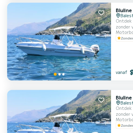
Bluline
Bales
Ontdek d
zonder v
Motorb
deze boo
Zonder
uitzicht
vanaf
Bluline
Bales
Ontdek de krista
zonder v
Motorb
deze boo
Zonder