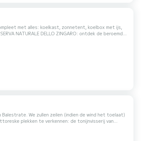
mpleet met alles: koelkast, zonnetent, koelbox met ijs,
van San Vito voor slechts 20 euro om te verkennen en te
Balestrate. We zullen zeilen (indien de wind het toelaat)
toreske plekken te verkennen: de tonijnvisserij van
tuurreservaat. Aan boord wordt een lichte maaltijd
r zijn we weer terug in de haven van Balestrate