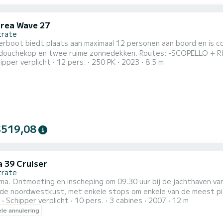
rea Wave 27
trate
rboot biedt plaats aan maximaal 12 personen aan boord en is co
n twee ruime zonnedekken. Routes: -SCOPELLO + RISERVA NATURALE DELLO ZINGARO: ontdek de beroemde
ipper verplicht
12 pers.
250 PK
2023
8.5 m
et hun heldere en schone water. -SAN VITO LO CAPO + SCOPELLO: Ontdek het prachtige kristalheldere water
Vito Lo Capo, met de mogelijkheid om aan te meren in de haven 
$519,08
a 39 Cruiser
trate
a. Ontmoeting en inscheping om 09.30 uur bij de jachthaven van 
 de noordwestkust, met enkele stops om enkele van de meest pit
Schipper verplicht
10 pers.
3 cabines
2007
12 m
, het strand van Guidaloca, de talloze baaien van het Zingaro na
ele annulering
rd. Rond 16.00 uur beginnen we aan de terugreis en om 18.00 uu