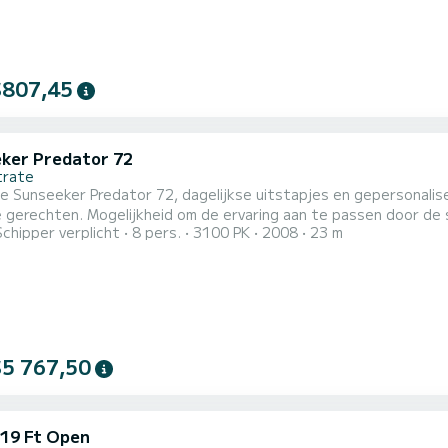
$807,45
ker Predator 72
trate
e Sunseeker Predator 72, dagelijkse uitstapjes en gepersonalise
 gerechten. Mogelijkheid om de ervaring aan te passen door de 
Schipper verplicht
8 pers.
3100 PK
2008
23 m
rdige wijnen (extra kosten)
$5 767,50
 19 Ft Open