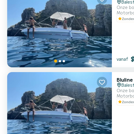
Bales
Onze bo
Motorb
Zonder
vanaf
Bluline
Bales
Onze bo
Motorb
Zonder