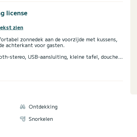
g license
tekst zien
fortabel zonnedek aan de voorzijde met kussens,
 de achterkant voor gasten.
oth-stereo, USB-aansluiting, kleine tafel, douche
te komen vanuit het water.
aktmotor. Het kan dus ook worden gehuurd door
derjarig zijn.
g kunt u de meest betoverende plekken aan de
gen kunt u ook grotten verkennen en avontuurlijke
 kunnen komen.
Ontdekking
 voor eten, brandstof en eventuele ligplaatsen.
Snorkelen