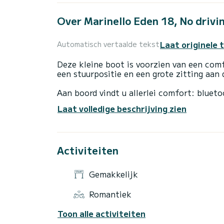
Over Marinello Eden 18, No drivin
Laat originele 
Automatisch vertaalde tekst
Deze kleine boot is voorzien van een com
een stuurpositie en een grote zitting aan
Aan boord vindt u allerlei comfort: blueto
en een handige ladder om weer aan boord 
Laat volledige beschrijving zien
De boot is uitgerust met een 40 pk viert
degenen zonder vaarbewijs, zolang ze meer
Activiteiten
Met dit wendbare en comfortabele vaartui
Amalfikust ontdekken. Gezien de afmetin
plekken bereiken waar andere boten niet
Gemakkelijk
De verhuurprijs is exclusief extra kosten
Romantiek
Toon alle activiteiten