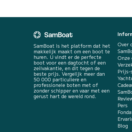
Infor
Over 
SamBoat is het platform dat het
SamBo
makkelijk maakt om een boot te
huren. U vindt er de perfecte
Onze 
boot voor een dagtocht of een
Verze
zeilvakantie, en dit tegen de
Prijs-
beste prijs. Vergelijk meer dan
Yacht
50 000 particuliere en
professionele boten met of
Cadea
zonder schipper en vaar met een
SamBo
gerust hart de wereld rond.
Revie
Pers
Fonda
Ervar
Blog