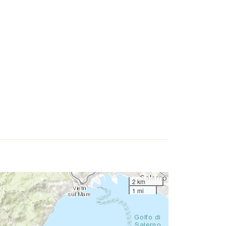
2 km
1 mi