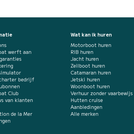
matie
Wat kan ik huren
ons
Motorboot huren
at werft aan
RIB huren
garanties
Jacht huren
kering
Zeilboot huren
simulator
Catamaran huren
charter bedrijf
Jetski huren
ubonnen
Woonboot huren
at Club
Verhuur zonder vaarbewijs
ws van klanten
Hutten cruise
Aanbiedingen
tion de la Mer
Alle merken
ingen