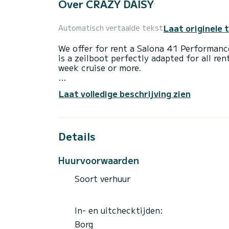
Over CRAZY DAISY
Laat originele 
Automatisch vertaalde tekst
We offer for rent a Salona 41 Performan
is a zeilboot perfectly adapted for all ren
week cruise or more.
The boat has 3 cabins with all comfort an
Laat volledige beschrijving zien
of 13 meters, it will be your best ally to
surroundings of Marmaris
Details
Don't hesitate to contact us for a quote,
holiday project.
Huurvoorwaarden
Soort verhuur
In- en uitchecktijden:
Borg