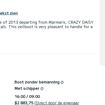
tekst zien
ce of 2013 departing from Marmaris. CRAZY DAISY
tals. This zeilboot is very pleasant to handle for a
d a capacity of 8 people. With an overall length
 spend an exceptional vacation on the water in the
 you will be helped by a SamBoat expert on your
Boot zonder bemanning
Met schipper
16:00 / 09:00
$2 883,75
(Direct door de eigenaar