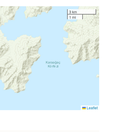
3 km
1 mi
Leaflet