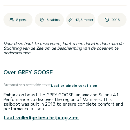
8 pers.
3 cabins
12,5 meter
2013
Door deze boot te reserveren, kunt u een donatie doen aan de
Stichting van de Zee om de bescherming van de oceanen te
ondersteunen.
Over GREY GOOSE
Automatisch vertaalde tekst
Laat originele tekst zien
Embark on board the GREY GOOSE, an amazing Salona 41
Performance to discover the region of Marmaris. This
zeilboot was built in 2013 to ensure complete comfort and
performance at sea.
Laat volledige beschrijving zien
The boat has 3 cabins with all comfort and a capacity of 8
people. With an overall length of 13 meters, it will be your
best ally to spend an exceptional vacation on the water in