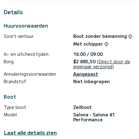
the surroundings of Marmaris
Details
We invite you to request a quote directly via the platform,
Huurvoorwaarden
we will get back to you with our best offers.
Soort verhuur
Boot zonder bemanning
Met schipper
In- en uitchecktijden:
16:00 / 09:00
Borg
$2 885,50
(Direct door de
eigenaar verzorgd)
Annuleringsvoorwaarden
Aangepast
Brandstof
Niet inbegrepen
Boot
Type boot
Zeilboot
Model
Salona - Salona 41
Performance
Laat alle details zien