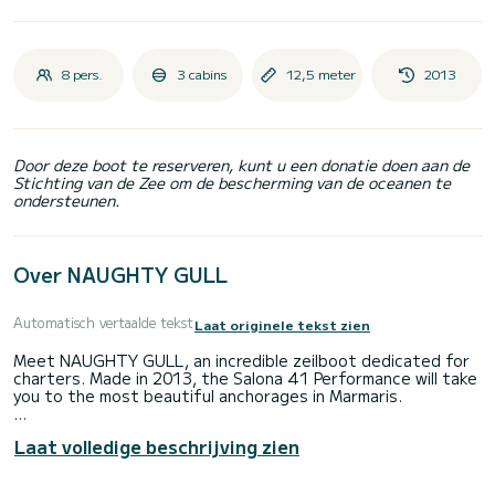
8 pers.
3 cabins
12,5 meter
2013
Door deze boot te reserveren, kunt u een donatie doen aan de
Stichting van de Zee om de bescherming van de oceanen te
ondersteunen.
Over NAUGHTY GULL
Automatisch vertaalde tekst
Laat originele tekst zien
Meet NAUGHTY GULL, an incredible zeilboot dedicated for
charters. Made in 2013, the Salona 41 Performance will take
you to the most beautiful anchorages in Marmaris.
The boat has 3 cabins with all comfort and a capacity of 8
Laat volledige beschrijving zien
people. With an overall length of 13 meters, it will be your
best ally to spend an exceptional vacation on the water in
the surroundings of Marmaris