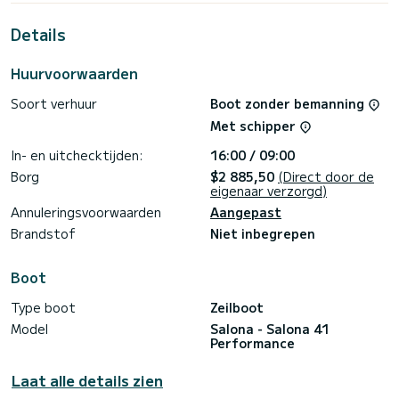
Details
We invite you to request a quote directly via the platform,
we will get back to you with our best offers.
Huurvoorwaarden
Soort verhuur
Boot zonder bemanning
Met schipper
In- en uitchecktijden:
16:00 / 09:00
Borg
$2 885,50
(Direct door de
eigenaar verzorgd)
Annuleringsvoorwaarden
Aangepast
Brandstof
Niet inbegrepen
Boot
Type boot
Zeilboot
Model
Salona - Salona 41
Performance
Laat alle details zien