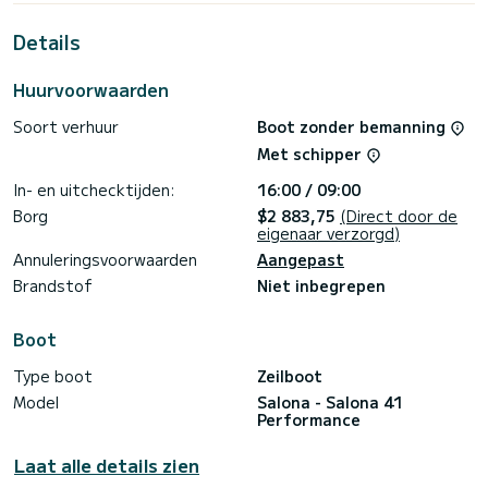
the surroundings of Marmaris
Details
If you have any questions about the boat or the charter
Huurvoorwaarden
conditions, you can send a message via the Samboat
platform. A SamBoat advisor will answer your questions and
Soort verhuur
Boot zonder bemanning
offer you our best rates.
Met schipper
In- en uitchecktijden:
16:00 / 09:00
Borg
$2 883,75
(Direct door de
eigenaar verzorgd)
Annuleringsvoorwaarden
Aangepast
Brandstof
Niet inbegrepen
Boot
Type boot
Zeilboot
Model
Salona - Salona 41
Performance
Laat alle details zien