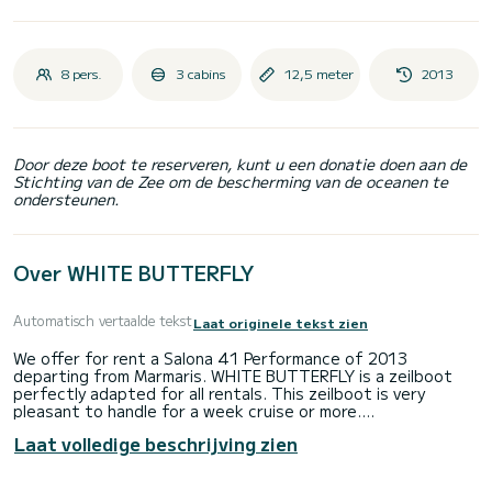
8 pers.
3 cabins
12,5 meter
2013
Door deze boot te reserveren, kunt u een donatie doen aan de
Stichting van de Zee om de bescherming van de oceanen te
ondersteunen.
Over WHITE BUTTERFLY
Automatisch vertaalde tekst
Laat originele tekst zien
We offer for rent a Salona 41 Performance of 2013
departing from Marmaris. WHITE BUTTERFLY is a zeilboot
perfectly adapted for all rentals. This zeilboot is very
pleasant to handle for a week cruise or more.
Laat volledige beschrijving zien
The boat has 3 cabins with all comfort and a capacity of 8
people. With an overall length of 13 meters, it will be your
best ally to spend an exceptional vacation on the water in