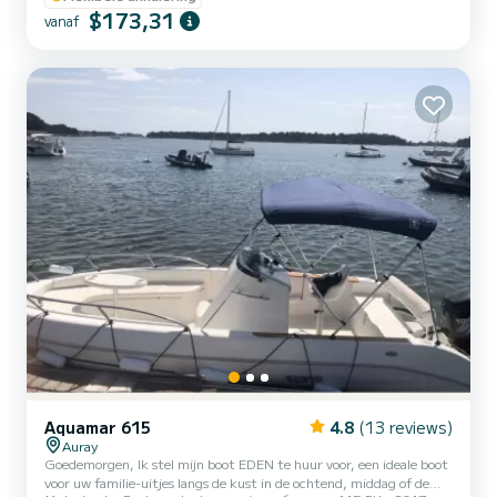
$173,31
Onze Antarès 8 is uitgerust met alles wat nodig is voor een
vanaf
aangename en veilige vaart: • GPS/Dieptemeter • VHF Radio •
Complete veiligheidsuitrusting • Zonnescherm • Cockpit...
Aquamar 615
4.8
(13 reviews)
Auray
Goedemorgen, Ik stel mijn boot EDEN te huur voor, een ideale boot
voor uw familie-uitjes langs de kust in de ochtend, middag of de