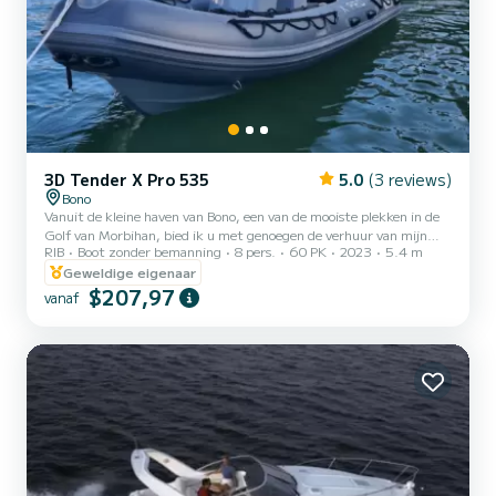
3D Tender X Pro 535
5.0
(3 reviews)
Bono
Vanuit de kleine haven van Bono, een van de mooiste plekken in de
Golf van Morbihan, bied ik u met genoegen de verhuur van mijn
RIB
Boot zonder bemanning
8 pers.
60 PK
2023
5.4 m
nieuwe boot aan: De 3D Tender XPRO 535 is ideaal voor het
ontdekken van de Golf van Morbihan en zo toegang krijgen tot
Geweldige eigenaar
hemelse oorden die over land onbereikbaar zijn. Je kunt ook de
$207,97
vanaf
eilanden Houat, Hoëdic en Belle-Île ontdekken. Uw dag begint met
een tocht over de rivier de Auray, waar u snel de eerste eilanden van
de Golf bereikt. De Xpro 535 is een veelzijdige...