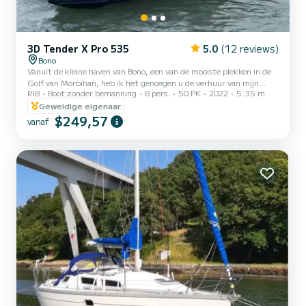
3D Tender X Pro 535
5.0
(12 reviews)
Bono
Vanuit de kleine haven van Bono, een van de mooiste plekken in de
Golf van Morbihan, heb ik het genoegen u de verhuur van mijn
RIB
Boot zonder bemanning
8 pers.
50 PK
2022
5.35 m
gloednieuwe boot aan te bieden: De 3D Tender XPRO 535 is ideaal
om de Golf van Morbihan en zo toegang krijgen tot hemelse
Geweldige eigenaar
plaatsen die over land onbereikbaar zijn. Je kunt ook de eilanden
$249,57
vanaf
Houat, Hoëdic en Belle-Île ontdekken. Je dag begint met een tocht
over de rivier de Auray, waar je snel de eerste eilanden van de Golf
bereikt. De Xpro 535 is een veelzijdige semi-r...