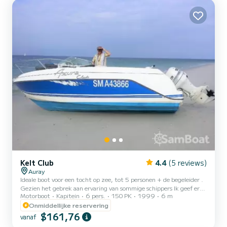
ideale boot om met vrienden of familie te varen in de Golf van
Morbihan of op de Bretonse eiland...
Kelt Club
4.4
(5 reviews)
Auray
Ideale boot voor een tocht op zee, tot 5 personen + de begeleider .
Gezien het gebrek aan ervaring van sommige schippers Ik geef er
Motorboot
Kapitein
6 pers.
150 PK
1999
6 m
de voorkeur aan u te begeleiden bij uw eerste uitstapje in de Golf
van Morbihan . En om alle valkuilen van het navigeren in de Golf te
Onmiddellijke reservering
vermijden . Ik stel voor om de Golf van Morbihan te ontdekken met
$161,76
vanaf
zijn vele eilanden: het eiland aux Moines en het eiland Arz ... Ik kan