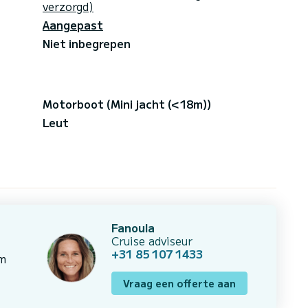
verzorgd)
Aangepast
Niet inbegrepen
Motorboot (Mini jacht (<18m))
Leut
Fanoula
Cruise adviseur
+31 85 107 1433
om
Vraag een offerte aan