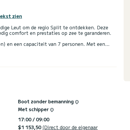
tekst zien
dige Leut om de regio Split te ontdekken. Deze
ig comfort en prestaties op zee te garanderen.
en) en een capaciteit van 7 personen. Met een
te bondgenoot om een uitzonderlijke vakantie op
van Split
een douche.
tische piloot, USB-stekker, Plancha, Vaatwasser.
htstreeks door SamBoat afgehandeld. U krijgt de
Boot zonder bemanning
Met schipper
17:00 / 09:00
$1 153,50
(Direct door de eigenaar