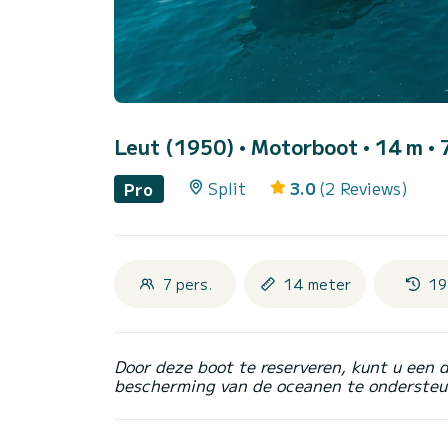
Leut (1950)
• Motorboot • 14 m • 
Split
3.0
(2 Reviews)
Pro
7 pers.
14 meter
19
Door deze boot te reserveren, kunt u een 
bescherming van de oceanen te ondersteu