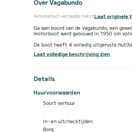
Over Vagabundo
Laat originele 
Automatisch vertaalde tekst
Ga aan boord van de Vagabundo, een gewel
motorboot werd gebouwd in 1950 om volled
De boot heeft 4 volledig uitgeruste hut(t
totale lengte van 14 meter is het uw bes
Laat volledige beschrijving zien
het water door te brengen in de omgeving 
Deze Leut is uitgerust met 3 koppen met 
Details
Het heeft de volgende uitrusting: Automa
Boekingsaanvragen en offertes worden rec
Huurvoorwaarden
Soort verhuur
In- en uitchecktijden:
Borg