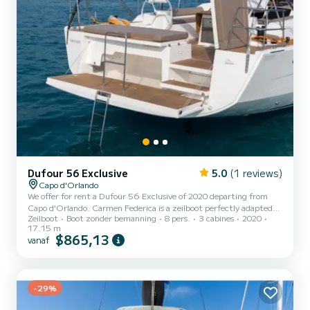
Dufour 56 Exclusive
5.0
(1 reviews)
Capo d'Orlando
We offer for rent a Dufour 56 Exclusive of 2020 departing from
Capo d'Orlando. Carmen Federica is a zeilboot perfectly adapted
Zeilboot
Boot zonder bemanning
8 pers.
3 cabines
2020
for all rentals. This zeilboot is very pleasant to handle for a week
17.15 m
cruise or more. The zeilboot is 17 meters in length with 150
$865,13
vanaf
horsepower. The 3 cabins can accommodate 8 passengers when
cruising. Voor uw comfort heeft Carmen Federica 3 toiletten met
douche aan boord. Het heeft de volgende uitrusting: Automatische
piloot, Watermaker, Plancha, A/C. Don't hesita...
-29%