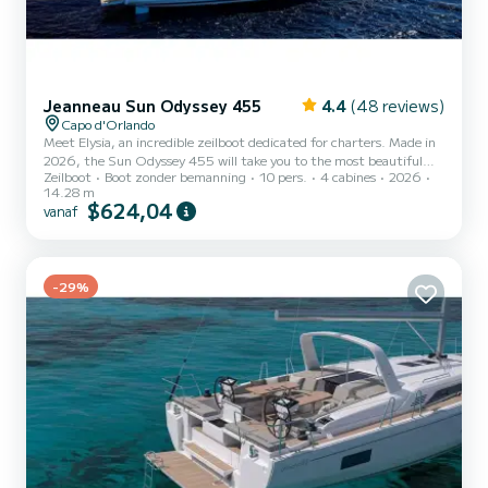
Jeanneau Sun Odyssey 455
4.4
(48 reviews)
Capo d'Orlando
Meet Elysia, an incredible zeilboot dedicated for charters. Made in
2026, the Sun Odyssey 455 will take you to the most beautiful
Zeilboot
Boot zonder bemanning
10 pers.
4 cabines
2026
anchorages in Capo d'Orlando. The boat has 4 cabins with all
14.28 m
comfort and a capacity of 8 people. With an overall length of 14
$624,04
vanaf
meters, it will be your best ally to spend an exceptional vacation on
the water in the surroundings of Capo d'Orlando Voor uw comfort
heeft Elysia 4 toiletten met douche aan boord. For any information
requests or reservations, click on...
-29%