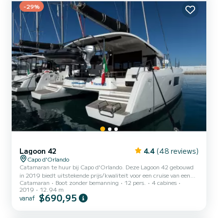
-29%
Lagoon 42
4.4
(48 reviews)
Capo d'Orlando
Catamaran te huur bij Capo d'Orlando. Deze Lagoon 42 gebouwd
in 2019 biedt uitstekende prijs/kwaliteit voor een cruise van een
Catamaran
Boot zonder bemanning
12 pers.
4 cabines
paar dagen of een paar weken. De boot heeft 4 comfortabele
2019
12.94 m
hutten en een bootcapaciteit van 12 personen. Met een totale
$690,95
vanaf
lengte van 13 meter is het uw beste bondgenoot voor een
buitengewone vakantie op het water in de omgeving van Capo
d'Orlando Voor uw comfort, Nacatuli - Comfort lijn heeft 4 met