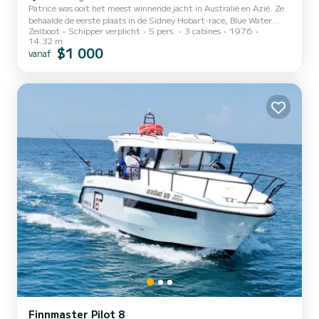
Patrice was ooit het meest winnende jacht in Australië en Azië. Ze
behaalde de eerste plaats in de Sidney Hobart-race, Blue Water
Zeilboot
Schipper verplicht
5 pers.
3 cabines
1976
Champion of Australia, Australia to Osaka-race, Davin Amborn-
14.32 m
races en The Phuket Kings Cup-races. Nu is ze gepensioneerd van
$1 000
vanaf
de grote races en omgebouwd tot een familiecruisecharterjacht
voor het tropische klimaat. Maar nog steeds een leuke en snelle
boot om mee te zeilen! Geen vaste route. U bepaalt zelf waar en
wanneer u wilt gaan! *Capaciteit kan variëren, infor...
Finnmaster Pilot 8