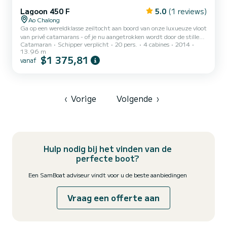
Lagoon 450 F
5.0
(1 reviews)
Ao Chalong
Ga op een wereldklasse zeiltocht aan boord van onze luxueuze vloot
van privé catamarans - of je nu aangetrokken wordt door de stille
Catamaran
Schipper verplicht
20 pers.
4 cabines
2014
elegantie van de zeilboot Lagoon 450 F. Saint Anna biedt privé
13.96 m
charters op maat voor onvergetelijke ervaringen - van tropische
$1 375,81
vanaf
eilandontsnappingen in Thailand tot het cruisen over de turquoise
wateren van Phi Phi Islands | Phang Nga Bay | Coral Island | Khai
Islands | Sunset Cruise, of het verkennen van de tijdloze schoonheid
van Maleisië - Langkawi. ⸻ Lagoon 450 F...
‹
Vorige
Volgende
›
Hulp nodig bij het vinden van de
perfecte boot?
Een SamBoat adviseur vindt voor u de beste aanbiedingen
Vraag een offerte aan