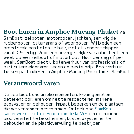
Boot huren in Amphoe Mueang Phuket
via
SamBoat: zeilboten, motorboten, jachten, semi-rigide
rubberboten, catamarans of woonboten. Wij bieden een
breed scala aan boten te huur, met of zonder schipper
vanaf €50 /dag. Voor een onvergetelijke vakantie. Leef een
week op een zeilboot of motorboot. Huur per dag of per
week. SamBoat biedt u botenverhuur van professionals of
particuliere eigenaren tegen de beste prijs.
Bootverhuur
tussen particulieren in Amphoe Mueang Phuket met SamBoat
Verantwoord varen
De zee biedt ons unieke momenten. Ervan genieten
betekent ook leren om het te respecteren: mariene
ecosystemen behouden, impact beperken en de plaatsen
die we verkennen beschermen. Ontdek hoe
SamBoat
samenwerkt met de Fondation de la Mer
om de mariene
biodiversiteit te beschermen, kustecosystemen te
behouden en de plasticvervuiling te bestrijden.