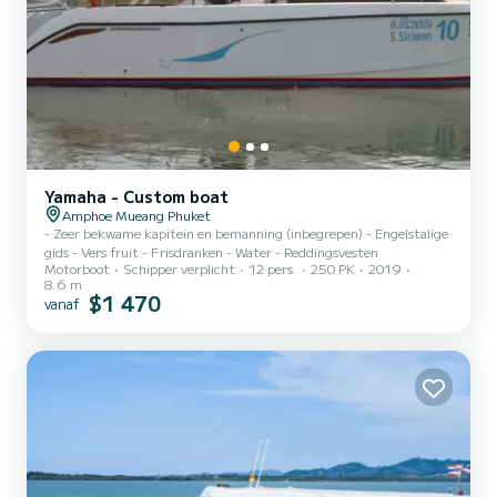
Yamaha - Custom boat
Amphoe Mueang Phuket
- Zeer bekwame kapitein en bemanning (inbegrepen) - Engelstalige
gids - Vers fruit - Frisdranken - Water - Reddingsvesten
Motorboot
Schipper verplicht
12 pers.
250 PK
2019
8.6 m
$1 470
vanaf