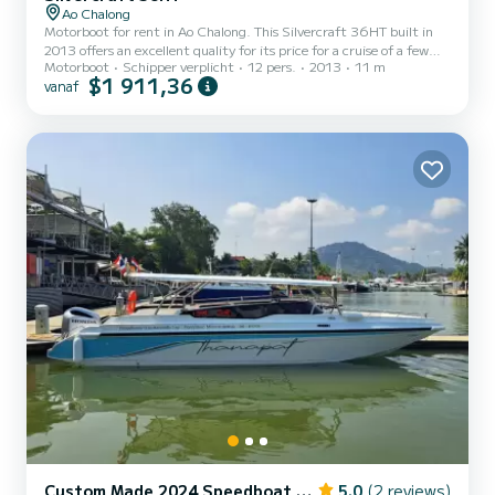
Ao Chalong
Motorboot for rent in Ao Chalong. This Silvercraft 36HT built in
2013 offers an excellent quality for its price for a cruise of a few
Motorboot
Schipper verplicht
12 pers.
2013
11 m
days or even a few weeks. You are guaranteed to spend an
$1 911,36
vanaf
exceptional day or week on this 11 meter boat. The capacity of this
boat is 12 passengers. Dit Silvercraft 36HT is uitgerust met1
toilet met douche. Het heeft de volgende uitrusting:
Buitenboordmotor. Booking requests and quotes are handled
directly by SamBoat. You will get the best prices throu...
Custom Made 2024 Speedboat 26'
5.0
(2 reviews)