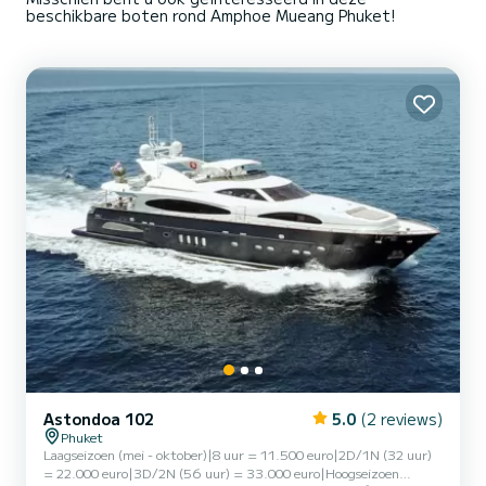
beschikbare boten rond Amphoe Mueang Phuket!
Astondoa 102
5.0
(2 reviews)
Phuket
Laagseizoen (mei - oktober)|8 uur = 11.500 euro|2D/1N (32 uur)
= 22.000 euro|3D/2N (56 uur) = 33.000 euro|Hoogseizoen